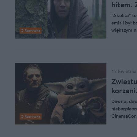
hitem. 
"Akolita" t
emisji był 
większym n
Rozrywka
Disney nie d
słabymi wyn
rankingu po
17 kwietnia
Zwiast
korzeni
Dawno, dawn
niebezpiecz
CinemaConu 
Rozrywka
"Mandaloria
Dinie Djari