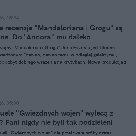
gląda na finansowy sukces.
26, 18:24
e recenzje "Mandaloriana i Grogu" są
sne. Do "Andora" mu daleko
ojny: Mandalorian i Grogu" Jona Favreau jest filmem
osadzonym "dawno, dawno temu w odległej galaktyce",
robił zbyt dobrego wrażenia na krytykach. Nowa produkcja z
eorge'a Lucasa zasypuje widza przewidywalną narracją,
uje jakiegokolwiek celu. Pierwsze recenzje kontynuacji
ndalorian" są brutalne.
26, 05:00
uele "Gwiezdnych wojen" wylecą z
 Fani nigdy nie byli tak podzieleni
queli "Gwiezdnych wojen" nie przetrwała próby czasu.