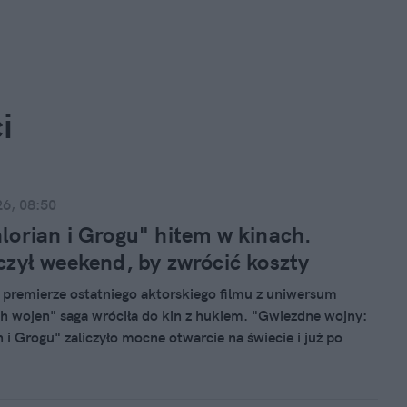
i
26, 08:50
orian i Grogu" hitem w kinach.
zył weekend, by zwrócić koszty
o premierze ostatniego aktorskiego filmu z uniwersum
 wojen" saga wróciła do kin z hukiem. "Gwiezdne wojny:
 i Grogu" zaliczyło mocne otwarcie na świecie i już po
eekendzie zaczęło wspinać się po liście największych
roku. Choć wynik jest daleki od rekordów ery
, Disney może odetchnąć z ulgą – produkcja z Pedro