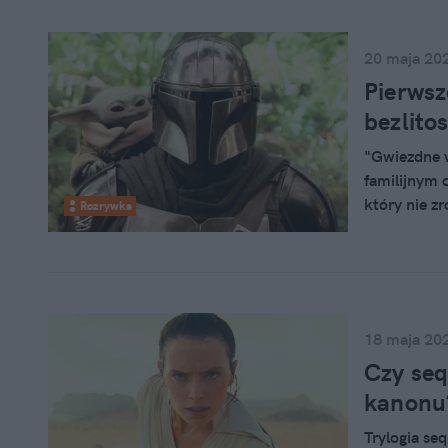
Pascalem wy
20 maja 20
Pierwsz
bezlito
"Gwiezdne w
familijnym 
który nie z
Rozrywka
uniwersum G
której brak
serialu "Ma
18 maja 20
Czy seq
kanonu?
Trylogia se