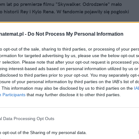
em lat po premierze filmu "Skywalker. Odrodzenie" mało
o historii Rey i Kylo Rena. W fandomie pojawiły się pogłoski
zieła J.J. Abramsa i Riana Johnsona mogą zostać w
 przeszłości wyrzucone z kanonu spaceoperowego
 Krytykowane prequele jakimś cudem się uchowały –
natemat.pl -
Do Not Process My Personal Information
 to, że Disney ma podobny plan wobec sequeli.
to opt-out of the sale, sharing to third parties, or processing of your per
26, 19:31
formation for targeted advertising by us, please use the below opt-out s
orian i Grogu" ma pierwsze reakcje.
r selection. Please note that after your opt-out request is processed y
eing interest-based ads based on personal information utilized by us or
tar Wars" mogą się pokłócić
disclosed to third parties prior to your opt-out. You may separately opt-
losure of your personal information by third parties on the IAB’s list of
afiły już pierwsze reakcje po pokazach prasowych filmu
. This information may also be disclosed by us to third parties on the
IA
n i Grogu". To pierwsza kinowa odsłona "Star Wars" od
Participants
that may further disclose it to other third parties.
premiery "Gwiezdne wojny: Skywalker. Odrodzenie" i
e kontynuacja hitowego serialu Disney+. Opinie są na razie
elone, chociaż dziennikarze są zgodni co do jednego: Baby
l Data Processing Opt Outs
rzeuroczy.
o opt-out of the Sharing of my personal data.