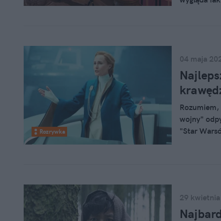
ją odwiedzi
Aż dziwne, ż
04 maja 20
Najleps
krawędz
Rozumiem, ż
wojny" odpy
"Star Warsó
Rozrywka
najbardziej 
ani mocy, są
Tego seansu 
29 kwietnia
Najbard