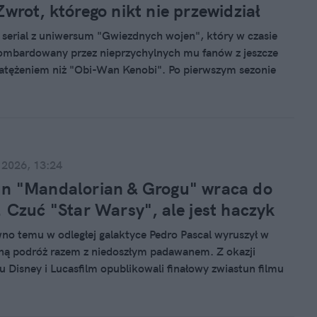
Zwrot, którego nikt nie przewidział
o serial z uniwersum "Gwiezdnych wojen", który w czasie
bombardowany przez nieprzychylnych mu fanów z jeszcze
atężeniem niż "Obi-Wan Kenobi". Po pierwszym sezonie
ał zielonego światła jego kontynuacji, tłumacząc tę decyzję
ikami oglądalności. Po dwóch latach tytuł wskoczył do
pularności Disney+. Dlaczego?
 2026, 13:24
un "Mandalorian & Grogu" wraca do
. Czuć "Star Warsy", ale jest haczyk
o temu w odległej galaktyce Pedro Pascal wyruszył w
ną podróż razem z niedoszłym padawanem. Z okazji
Disney i Lucasfilm opublikowali finałowy zwiastun filmu
n & Grogu", który jest kontynuacją popularnego serialu o
nie. Zapowiedź przywodzi na myśl oryginalną trylogię