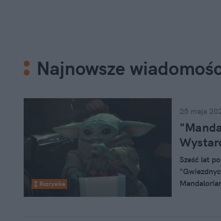
Najnowsze wiadomośc
25 maja 20
"Mandal
Wystarc
Sześć lat p
"Gwiezdnych
Mandalorian
Rozrywka
pierwszym w
hitów 2026 
Skywalkerów