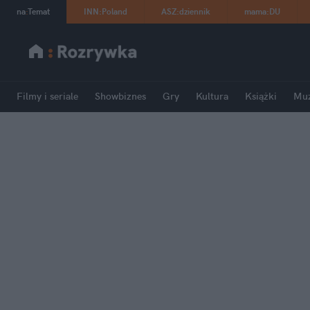
na
:
Temat
INN
:
Poland
ASZ
:
dziennik
mama
:
DU
Filmy i seriale
Showbiznes
Gry
Kultura
Książki
Mu