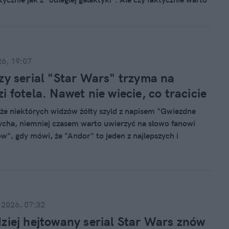
ć? Na pewno tak – to naprawdę fajna "zajawka" dla fanów.
e nie biją drzwiami i oknami.
26, 19:07
zy serial "Star Wars" trzyma na
i fotela. Nawet nie wiecie, co tracicie
e niektórych widzów żółty szyld z napisem "Gwiezdne
cha, niemniej czasem warto uwierzyć na słowo fanowi
w", gdy mówi, że "Andor" to jeden z najlepszych i
niedocenionych seriali ostatnich lat. Nie ma w nim ani Jedi,
 za to polityczne intrygi, rewolucja i dojrzała telewizja.
nie pożałujecie.
 2026, 07:32
ziej hejtowany serial Star Wars znów