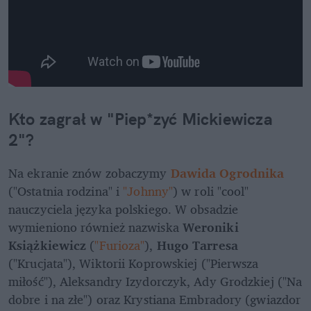
Kto zagrał w "Piep*zyć Mickiewicza 
2"?
Na ekranie znów zobaczymy 
Dawida Ogrodnika
("Ostatnia rodzina" i 
"Johnny"
) w roli "cool" 
nauczyciela języka polskiego. W obsadzie 
wymieniono również nazwiska 
Weroniki 
Książkiewicz
 (
"Furioza"
), 
Hugo Tarresa
("Krucjata"), Wiktorii Koprowskiej ("Pierwsza 
miłość"), Aleksandry Izydorczyk, Ady Grodzkiej ("Na 
dobre i na złe") oraz Krystiana Embradory (gwiazdor 