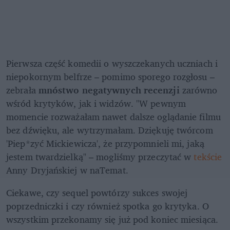
Pierwsza część komedii o wyszczekanych uczniach i 
niepokornym belfrze – pomimo sporego rozgłosu – 
zebrała
 mnóstwo negatywnych recenzji
 zarówno 
wśród krytyków, jak i widzów. "W pewnym 
momencie rozważałam nawet dalsze oglądanie filmu 
bez dźwięku, ale wytrzymałam. Dziękuję twórcom 
'Piep*zyć Mickiewicza', że przypomnieli mi, jaką 
jestem twardzielką" – mogliśmy przeczytać w
 tekście
Anny Dryjańskiej w naTemat.
Ciekawe, czy sequel powtórzy sukces swojej 
poprzedniczki i czy również spotka go krytyka. O 
wszystkim przekonamy się już pod koniec miesiąca.