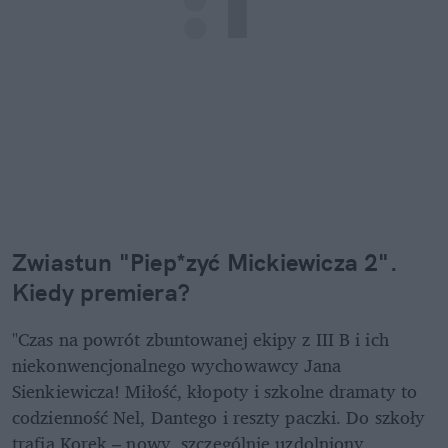
Zwiastun "Piep*zyć Mickiewicza 2". 
Kiedy premiera?
"Czas na powrót zbuntowanej ekipy z III B i ich 
niekonwencjonalnego wychowawcy Jana 
Sienkiewicza! Miłość, kłopoty i szkolne dramaty to 
codzienność Nel, Dantego i reszty paczki. Do szkoły 
trafia Korek – nowy, szczególnie uzdolniony 