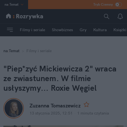
na
:
Temat
Tryb Ciemny
INN
:
Poland
ASZ
:
dziennik
Filmy i seriale
Showbiznes
Gry
Kultura
Książki
mama
:
DU
dad
:
HERO
na
:
Temat
Filmy i seriale
Rozrywka
"Piep*zyć Mickiewicza 2" wraca 
ze zwiastunem. W filmie 
usłyszymy... Roxie Węgiel
Zuzanna Tomaszewicz
13 stycznia 2025, 12:51
·
1 minuta
 czytania