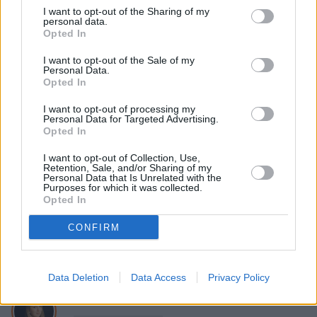
I want to opt-out of the Sharing of my
psów" ma "słaby dźwięk"
personal data.
Opted In
I want to opt-out of the Sale of my
Personal Data.
Nie przegap żadnej ważnej wiadomości i
Opted In
obserwuj nas w Google News!
I want to opt-out of processing my
Personal Data for Targeted Advertising.
Więcej:
Opted In
Filmy
Kino
Polska
Polacy
Szkoły
Aktorzy
I want to opt-out of Collection, Use,
Młodzi
Netflix
Retention, Sale, and/or Sharing of my
Personal Data that Is Unrelated with the
Purposes for which it was collected.
Opted In
CONFIRM
Data Deletion
Data Access
Privacy Policy
Zuzanna Tomaszewicz