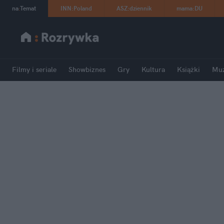
na
:
Temat
INN
:
Poland
ASZ
:
dziennik
mama
:
DU
Filmy i seriale
Showbiznes
Gry
Kultura
Książki
Mu