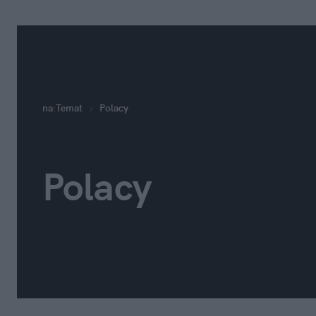
na
:
Temat
Polacy
Polacy