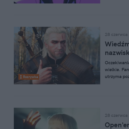
japońskiego
twardzieli. 
świata gry 
zostanie po
28 czerwca
Wiedźmi
nazwisk
Oczekiwania
wielkie. Fa
utrzyma poz
Rozrywka
pewnego tra
powinny spo
zespołu doł
2018 roku.
28 czerwca
Open'er