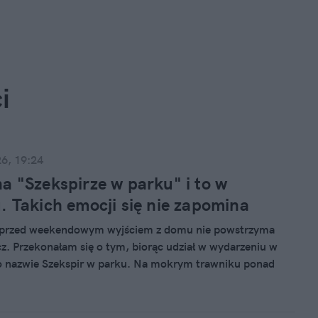
i
26, 19:24
a "Szekspirze w parku" i to w
. Takich emocji się nie zapomina
i przed weekendowym wyjściem z domu nie powstrzyma
z. Przekonałam się o tym, biorąc udział w wydarzeniu w
o nazwie Szekspir w parku. Na mokrym trawniku ponad
ów rozłożyła plandeki i krzesła wędkarskie, by wspólnie
medię omyłek". Ulewa dodała tej ponadczasowej farsie