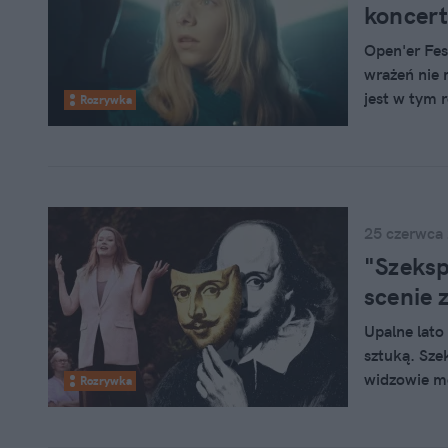
koncert
Open'er Fes
wrażeń nie 
jest w tym 
Rozrywka
southern go
gwiazdę alt
na laptopie
25 czerwca
"Szeksp
scenie 
Upalne lato
sztuką. Szek
widzowie mo
Rozrywka
ze sobą koc
najwybitni