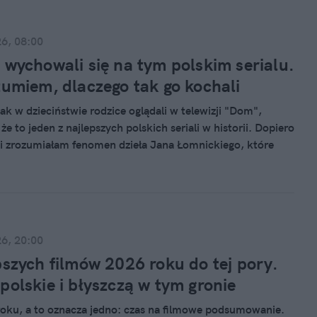
26, 08:00
 wychowali się na tym polskim serialu.
zumiem, dlaczego tak go kochali
ak w dzieciństwie rodzice oglądali w telewizji "Dom",
e to jeden z najlepszych polskich seriali w historii. Dopiero
i zrozumiałam fenomen dzieła Jana Łomnickiego, które
e straciło charakteru. Powojenne losy mieszkańców
od nowa Warszawy obejrzałam za darmo w streamingu.
produkcję z lat 80. powinien znać każdy miłośnik
ina.
26, 20:00
pszych filmów 2026 roku do tej pory.
polskie i błyszczą w tym gronie
roku, a to oznacza jedno: czas na filmowe podsumowanie.