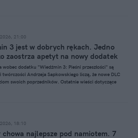
 studia Trigger wycisnął łzy nawet z największych
Wszystko, czego dowiedzieliśmy się o 2. sezonie hitu ze
Cyberpunk 2077, daje nadzieję na to, że poprzeczka
stawiona jeszcze wyżej.
 2026, 21:00
n 3 jest w dobrych rękach. Jedno
o zaostrza apetyt na nowy dodatek
 wobec dodatku "Wiedźmin 3: Pieśni przeszłości" są
ni twórczości Andrzeja Sapkowskiego liczą, że nowe DLC
iom swoich poprzedników. Ostatnie wieści dotyczące
nsferu do zaprzyjaźnionego z CD Projektem studia
tkać się z szerokim uśmiechem na twarzach graczy. Do
ączył deweloper, który wcześniej pracował przy arcydziele z
 2026, 18:10
 chowa najlepsze pod namiotem. 7