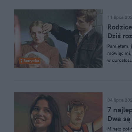
11 lipca 20
Rodzice
Dziś ro
Pamiętam, j
mówiąc mi, ż
w dorosłośc
Rozrywka
mimo lat ni
stawianej 
Obyczajową 
rodzimego k
04 lipca 20
7 najle
Dwa są 
Minęło pół 