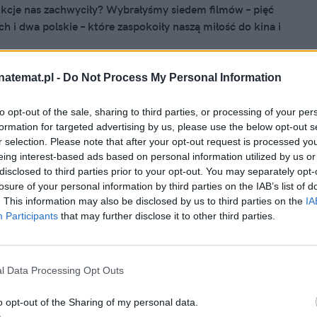
kcje nas zachwyciły? Wybrałyśmy siedem filmów – pięć
h i dwa polskie – które zaspokoiły naszą miłość do kina i
 że kluczem do sukcesu jest oryginalność.
natemat.pl -
Do Not Process My Personal Information
to opt-out of the sale, sharing to third parties, or processing of your per
26, 17:49
formation for targeted advertising by us, please use the below opt-out s
ki rozpętał piekło żartem o "Domu
r selection. Please note that after your opt-out request is processed y
eing interest-based ads based on personal information utilized by us or
. Komik: To jest taka formuła
disclosed to third parties prior to your opt-out. You may separately opt-
losure of your personal information by third parties on the IAB’s list of
tanowski i Robert Mazurek śmiali się z "Domu dobrego" i
. This information may also be disclosed by us to third parties on the
IA
mowej podczas Kongresu Zero – satyrycznej debaty, w
Participants
that may further disclose it to other third parties.
anowisku "za" lub "przeciw" problematycznym tezom
zut monetą. Czy widowiska zahaczające o stand-up
rtować z takich tematów? O tym rozmawiamy z Bartkiem
l Data Processing Opt Outs
, komikiem i autorem projektu SynMojegoTaty.
o opt-out of the Sharing of my personal data.