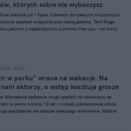
ów, których sobie nie wybaczysz
tival startuje już 1 lipca. Czterech dni pełnych muzycznych
musicie spędzać wyłącznie pod sceną główną. Tent Stage
roku jednym z najaśniejszych punktów line-upu – od ikony
thic, przez legendę muzyki alternatywnej, aż po brytyjską
-popu, która zaczynała swoją karierę od tworzenia piosenek
 w akademiku.
 2026, 06:00
ir w parku" wraca na wakacje. Na
znani aktorzy, a wstęp kosztuje grosze
 w Warszawie będziecie mogli spędzić na obcowaniu ze
spir w parku kończy 10 lat – z okazji jubileuszowej edycji
gą spodziewać się jeszcze większego widowiska. Weźcie
yk i rozkoszujcie się w plenerze twórczością
ejszego dramaturga wszech czasów. Tegorocznym sztukom