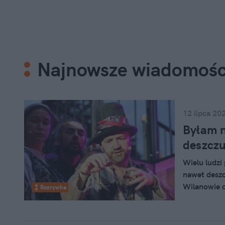
Najnowsze wiadomośc
12 lipca 20
Byłam n
deszczu
Wielu ludz
nawet deszc
Wilanowie 
Rozrywka
tysiąc widz
przeżyć "Ko
uroku.