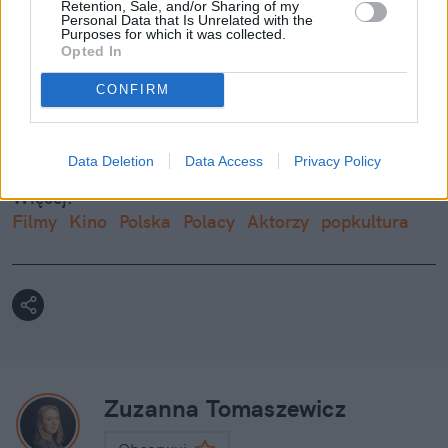
Retention, Sale, and/or Sharing of my
Oto jak wyglądała w młodości [FOTO]
Personal Data that Is Unrelated with the
Purposes for which it was collected.
Opted In
CONFIRM
Nie przegap żadnej ważnej wiadomości i
obserwuj nas w Google News!
Data Deletion
Data Access
Privacy Policy
Więcej:
Filmy
Kino
Polska
Polacy
Aktorzy
popkultura
Zuzanna Tomaszewicz