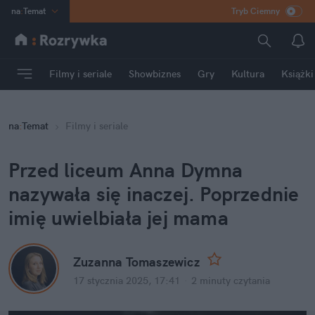
na
:
Temat
Tryb Ciemny
INN
:
Poland
ASZ
:
dziennik
Filmy i seriale
Showbiznes
Gry
Kultura
Książki
mama
:
DU
dad
:
HERO
na
:
Temat
Filmy i seriale
Rozrywka
Przed liceum Anna Dymna 
nazywała się inaczej. Poprzednie 
imię uwielbiała jej mama
Zuzanna Tomaszewicz
17 stycznia 2025, 17:41
·
2 minuty
 czytania