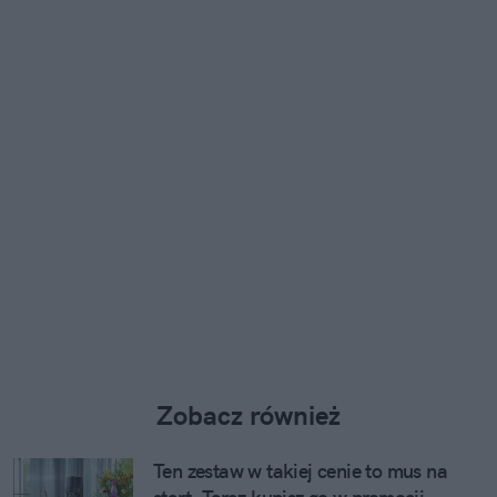
Zobacz również
Ten zestaw w takiej cenie to mus na