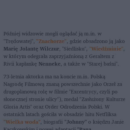
Później widzowie mogli oglądać ją m.in. w 
"Trędowatej", 
"Znachorze"
, gdzie obsadzono ją jako 
Marię Jolantę Wilczur
, "Siedlisku", 
"Wiedźminie"
, 
w którym odegrała zaprzyjaźnioną z Geraltem z 
Rivii kapłankę
 Nenneke
, a także w "Starej baśni".
73-letnia aktorka ma na koncie m.in. Polską 
Nagrodę Filmową znaną powszechnie jako Orzeł za 
drugoplanową rolę w filmie "Excentrycy, czyli po 
słonecznej stronie ulicy"), medal "Zasłużony Kulturze 
Gloria Artis" oraz Order Odrodzenia Polski. W 
ostatnich latach gościła w obsadzie hitu Netfliksa 
"Wielka woda"
, biografii
 "Johnny"
 o księdzu Janie 
Kaczkowskim i nowej adaptacji 
"Pana 