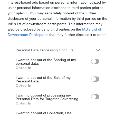
interest-based ads based on personal information utilized by
Małgosi na Annę w liceum.
 Od tamtej pory 
us or personal information disclosed to third parties prior to
posługuje się nim na co dzień.
your opt-out. You may separately opt-out of the further
disclosure of your personal information by third parties on the
Zobacz także
IAB’s list of downstream participants. This information may
also be disclosed by us to third parties on the
IAB’s List of
Downstream Participants
that may further disclose it to other
Weronika Rosati wspomina Davida 
third parties.
Lyncha. Sam miał wybrać ją do tej roli
Personal Data Processing Opt Outs
I want to opt-out of the Sharing of my
personal data.
W "Prawdziwym bólu" zagrała gwiazda 
Opted In
"Dirty Dancing". Jest zupełnie nie do 
poznania
I want to opt-out of the Sale of my
Personal Data.
Opted In
Polska aktorka od lat robi karierę w 
Hollywood. Jej mężem jest 
I want to opt-out of processing my
Personal Data for Targeted Advertising.
amerykański gwiazdor
Opted In
I want to opt-out of Collection, Use,
Magdalena Zawadzka kończy 80 lat. 