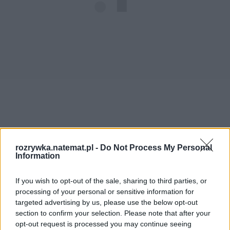
rozrywka.natemat.pl -
Do Not Process My Personal
Information
"Mama była uległa, w metryce zapisano wszystkie 
imiona po kolei, ale i tak postawiła na swoim: dla 
If you wish to opt-out of the sale, sharing to third parties, or
najbliższych Anna zawsze była i jest Małgosią"
– 
processing of your personal or sensitive information for
wyjaśniła w książce Baniewicz.
targeted advertising by us, please use the below opt-out
section to confirm your selection. Please note that after your
opt-out request is processed you may continue seeing
Aktorka postanowiła na dobre zmienić imię z 