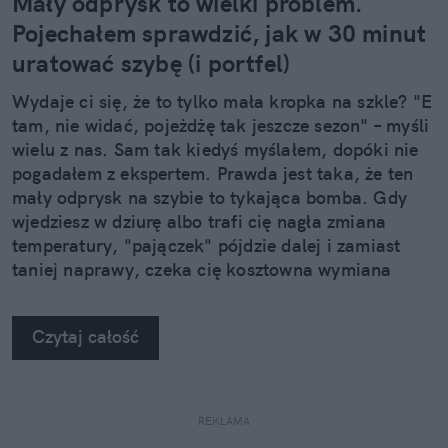
Mały odprysk to wielki problem.
Pojechałem sprawdzić, jak w 30 minut
uratować szybę (i portfel)
Wydaje ci się, że to tylko mała kropka na szkle? "E
tam, nie widać, pojeżdżę tak jeszcze sezon" – myśli
wielu z nas. Sam tak kiedyś myślałem, dopóki nie
pogadałem z ekspertem. Prawda jest taka, że ten
mały odprysk na szybie to tykająca bomba. Gdy
wjedziesz w dziurę albo trafi cię nagła zmiana
temperatury, "pajączek" pójdzie dalej i zamiast
taniej naprawy, czeka cię kosztowna wymiana
szyby. Wybrałem się do serwisu Autoglass®, żeby
na własne oczy zobaczyć, jak profesjonaliści radzą
Czytaj całość
sobie z takimi uszkodzeniami.
REKLAMA