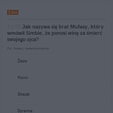
Quiz
1
 / 
22
Jak nazywa się brat Mufasy, który 
wmówił Simbie, że ponosi winę za śmierć 
swojego ojca?
Fot. Disney / materiał prasowy
Zazu
Kovu
Skaza
Szrama