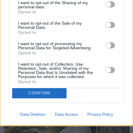
I want to opt-out of the Sharing of my
Zuzanna Tomaszewicz
personal data.
Opted In
Obserwuj
I want to opt-out of the Sale of my
Personal Data.
Napisz do mnie:
Opted In
zuzanna.tomaszewicz@natemat.pl
I want to opt-out of processing my
Personal Data for Targeted Advertising.
Opted In
I want to opt-out of Collection, Use,
Retention, Sale, and/or Sharing of my
Personal Data that Is Unrelated with the
Purposes for which it was collected.
Czytaj więcej
Opted In
CONFIRM
Data Deletion
Data Access
Privacy Policy