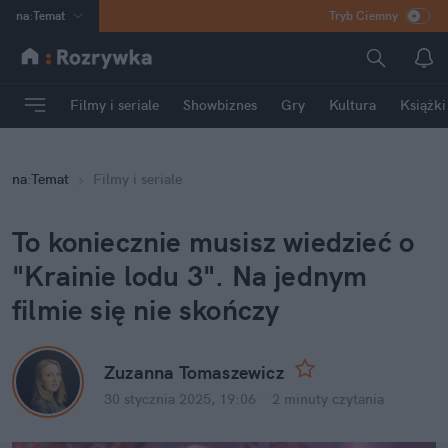
na
:
Temat
Tryb Ciemny
INN
:
Poland
ASZ
:
dziennik
Filmy i seriale
Showbiznes
Gry
Kultura
Książki
mama
:
DU
dad
:
HERO
na
:
Temat
Filmy i seriale
Rozrywka
To koniecznie musisz wiedzieć o 
"Krainie lodu 3". Na jednym 
filmie się nie skończy
Zuzanna Tomaszewicz
30 stycznia 2025, 19:06
·
2 minuty
 czytania