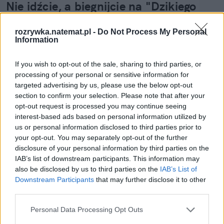
Nie idźcie, a biegnijcie na "Dzikiego 
robota". Dawno nic tak nie wycisnęło 
rozrywka.natemat.pl -
Do Not Process My Personal
ze mnie łez
Information
If you wish to opt-out of the sale, sharing to third parties, or
processing of your personal or sensitive information for
Nie przegap żadnej ważnej wiadomości i
targeted advertising by us, please use the below opt-out
obserwuj nas w Google News!
section to confirm your selection. Please note that after your
opt-out request is processed you may continue seeing
Więcej:
interest-based ads based on personal information utilized by
Filmy
Kino
Dzieci
Aktorzy
Bajki
Disney+ Plus
us or personal information disclosed to third parties prior to
your opt-out. You may separately opt-out of the further
Disney
disclosure of your personal information by third parties on the
IAB’s list of downstream participants. This information may
also be disclosed by us to third parties on the
IAB’s List of
Downstream Participants
that may further disclose it to other
third parties.
Personal Data Processing Opt Outs