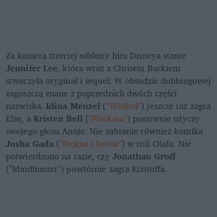
Za kamerą trzeciej odsłony hitu Disneya stanie
Jennifer Lee
, która wraz z Chrisem Buckiem 
stworzyła oryginał i sequel. W obsadzie dubbingowej 
zagoszczą znane z poprzednich dwóch części 
nazwiska. 
Idina Menzel
 (
"Wicked"
) jeszcze raz zagra 
Elsę, a 
Kristen Bell 
(
"Plotkara"
) ponownie użyczy 
swojego głosu Annie. Nie zabranie również komika
Josha Gada
 (
"Piękna i bestia"
) w roli Olafa. Nie 
potwierdzono na razie, czy 
Jonathan Groff
("Mindhunter") powtórnie zagra Kristoffa.