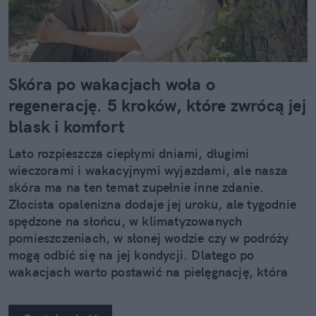
Skóra po wakacjach woła o
regenerację. 5 kroków, które zwrócą jej
blask i komfort
Lato rozpieszcza ciepłymi dniami, długimi
wieczorami i wakacyjnymi wyjazdami, ale nasza
skóra ma na ten temat zupełnie inne zdanie.
Złocista opalenizna dodaje jej uroku, ale tygodnie
spędzone na słońcu, w klimatyzowanych
pomieszczeniach, w słonej wodzie czy w podróży
mogą odbić się na jej kondycji. Dlatego po
wakacjach warto postawić na pielęgnację, która
nie kończy się na samym nawilżeniu. Sprawdzamy,
jak pięć kosmetyków z linii Neuro Adapt marki