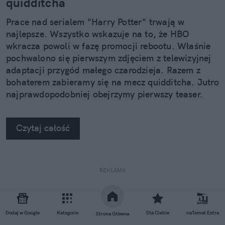
quidditcha
Prace nad serialem "Harry Potter" trwają w
najlepsze. Wszystko wskazuje na to, że HBO
wkracza powoli w fazę promocji rebootu. Właśnie
pochwalono się pierwszym zdjęciem z telewizyjnej
adaptacji przygód małego czarodzieja. Razem z
bohaterem zabieramy się na mecz quidditcha. Jutro
najprawdopodobniej obejrzymy pierwszy teaser.
Czytaj całość
REKLAMA
Dodaj w Google
Kategorie
Dla Ciebie
naTemat Extra
Strona Główna