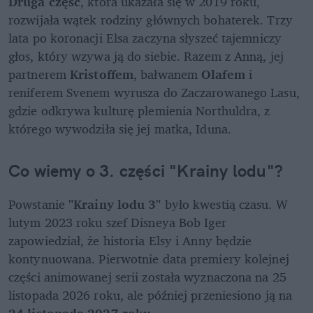
Druga część
, która ukazała się w 2019 roku, 
rozwijała wątek rodziny głównych bohaterek. Trzy 
lata po koronacji Elsa zaczyna słyszeć tajemniczy 
głos, który wzywa ją do siebie. Razem z Anną, jej 
partnerem
 Kristoffem
, bałwanem 
Olafem
 i 
reniferem Svenem wyrusza do Zaczarowanego Lasu, 
gdzie odkrywa kulturę plemienia Northuldra, z 
którego wywodziła się jej matka, Iduna. 
Co wiemy o 3. części "Krainy lodu"?
Powstanie 
"Krainy lodu 3" 
było kwestią czasu. W 
lutym 2023 roku szef Disneya Bob Iger 
zapowiedział, że historia Elsy i Anny będzie 
kontynuowana. Pierwotnie data premiery kolejnej 
części animowanej serii została wyznaczona na 25 
listopada 2026 roku, ale później przeniesiono ją na
24 listopada 2027 roku
.