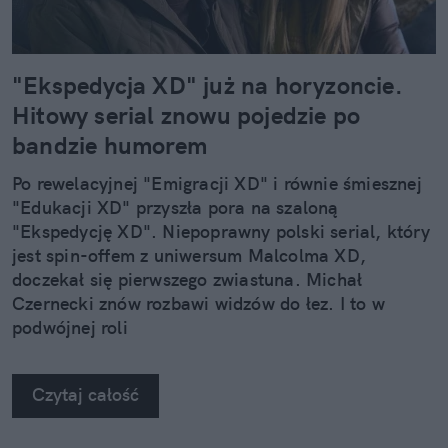
"Ekspedycja XD" już na horyzoncie.
Hitowy serial znowu pojedzie po
bandzie humorem
Po rewelacyjnej "Emigracji XD" i równie śmiesznej
"Edukacji XD" przyszła pora na szaloną
"Ekspedycję XD". Niepoprawny polski serial, który
jest spin-offem z uniwersum Malcolma XD,
doczekał się pierwszego zwiastuna. Michał
Czernecki znów rozbawi widzów do łez. I to w
podwójnej roli
Czytaj całość