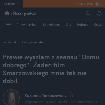
na
:
Temat
Tryb Ciemny
INN
:
Poland
ASZ
:
dziennik
Filmy i seriale
Showbiznes
Gry
Kultura
Książki
mama
:
DU
dad
:
HERO
na
:
Temat
Filmy i seriale
Rozrywka
Prawie wyszłam z seansu "Domu 
dobrego". Żaden film 
Smarzowskiego mnie tak nie 
dobił
Zuzanna Tomaszewicz
28 października 2025, 16:54
·
3 minuty
 czytania