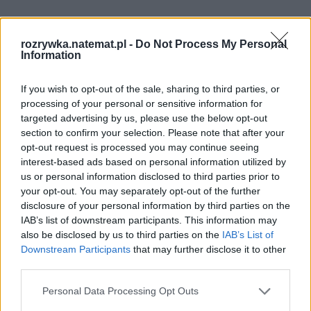
rozrywka.natemat.pl -
Do Not Process My Personal
Information
If you wish to opt-out of the sale, sharing to third parties, or
processing of your personal or sensitive information for
targeted advertising by us, please use the below opt-out
Pociągiem z Polski do Włoch?!  
Nowość od PKP Intercity! | 
section to confirm your selection. Please note that after your
kierunek:PODRÓŻE
opt-out request is processed you may continue seeing
interest-based ads based on personal information utilized by
us or personal information disclosed to third parties prior to
your opt-out. You may separately opt-out of the further
Agata Turkot
 (
"Wesele"
, "Przysięga Ireny") samą 
disclosure of your personal information by third parties on the
swoją obecnością na ekranie sprawia wrażenie, 
IAB’s list of downstream participants. This information may
jakbyśmy ją skądś znali. Ze szkoły, z klatki obok, a 
also be disclosed by us to third parties on the
IAB’s List of
Downstream Participants
that may further disclose it to other
może z jakiejś imprezy. Z Gośką, czyli nomen omen 
third parties.
"everymanem" poruszanego przez Smarzowskiego 
problemu społecznego, obchodzi się jak z 
Personal Data Processing Opt Outs
porcelanową lalką, odsłaniając przed nami 