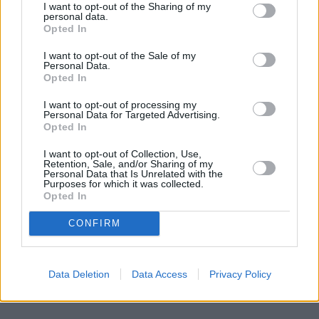
I want to opt-out of the Sharing of my
najbardziej podatne na zranienia miejsca. W 
personal data.
Opted In
paraliżującej ją bezsilności dostrzeżemy nieustającą 
chęć walki.
I want to opt-out of the Sale of my
Personal Data.
Opted In
Smarzowski zdołał w niecałe dwie godziny 
namalować tak 
złożony portret kobiety
, że aż 
I want to opt-out of processing my
Personal Data for Targeted Advertising.
brakuje mi słów. Ani razu nie obarcza Gośki winą, co 
Opted In
w obecnym społeczno-politycznym klimacie bywa 
I want to opt-out of Collection, Use,
rzadkością – zwłaszcza gdy głos w dyskusji o 
Retention, Sale, and/or Sharing of my
przemocy wobec kobiet zabierają mężczyźni.
Personal Data that Is Unrelated with the
Purposes for which it was collected.
Opted In
REKLAMA 
CONFIRM
Data Deletion
Data Access
Privacy Policy