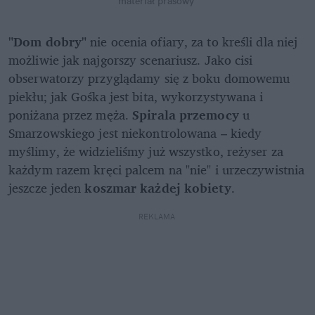
materiał prasowy
"Dom dobry"
 nie ocenia ofiary, za to kreśli dla niej 
możliwie jak najgorszy scenariusz. Jako cisi 
obserwatorzy przyglądamy się z boku domowemu 
piekłu; jak Gośka jest bita, wykorzystywana i 
poniżana przez męża. 
Spirala przemocy
 u 
Smarzowskiego jest niekontrolowana – kiedy 
myślimy, że widzieliśmy już wszystko, reżyser za 
każdym razem kręci palcem na "nie" i urzeczywistnia 
jeszcze jeden 
koszmar każdej kobiety
.
REKLAMA 