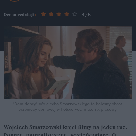
4
/5
Ocena redakcji
:
"Dom dobry" Wojciecha Smarzowskiego to bolesny obraz 
przemocy domowej w Polsce
Fot. materiał prasowy
Wojciech Smarzowski kręci filmy na jeden raz. 
Ponure, naturalistyczne, wycieńczające. O 