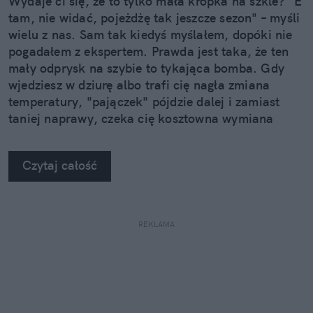
Wydaje ci się, że to tylko mała kropka na szkle? "E
tam, nie widać, pojeżdżę tak jeszcze sezon" – myśli
wielu z nas. Sam tak kiedyś myślałem, dopóki nie
pogadałem z ekspertem. Prawda jest taka, że ten
mały odprysk na szybie to tykająca bomba. Gdy
wjedziesz w dziurę albo trafi cię nagła zmiana
temperatury, "pajączek" pójdzie dalej i zamiast
taniej naprawy, czeka cię kosztowna wymiana
szyby. Wybrałem się do serwisu Autoglass®, żeby
na własne oczy zobaczyć, jak profesjonaliści radzą
Czytaj całość
sobie z takimi uszkodzeniami.
REKLAMA