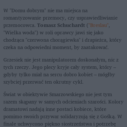
W "Domu dobrym" nie ma miejsca na 
romantyzowanie przemocy, czy usprawiedliwianie 
przemocowca. 
Tomasz Schuchardt
 (
"Breslau"
, 
"Wielka woda") w roli oprawcy jawi się jako 
chodząca "czerwona chorągiewka" i drapieżca, który 
czeka na odpowiedni moment, by zaatakować.
Grzesiek nie jest manipulatorem doskonałym, nic z 
tych rzeczy. Jego plecy kryje cały system, który – 
gdyby tylko miał na sercu dobro kobiet – mógłby 
szybciej przerwać ten okrutny cykl.
Świat w obiektywie Smarzowskiego nie jest tym 
razem skąpany w samych odcieniach szarości. Kolory 
dramatowi nadają inne postaci kobiece, które 
pomimo swoich przywar solidaryzują się z Gośką. W 
finale uchwycono piękno siostrzeństwa i potrzebę 