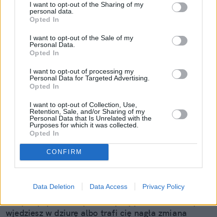
I want to opt-out of the Sharing of my
personal data.
Opted In
I want to opt-out of the Sale of my
Personal Data.
Opted In
I want to opt-out of processing my
Personal Data for Targeted Advertising.
Opted In
Mały odprysk to wielki problem.
I want to opt-out of Collection, Use,
Retention, Sale, and/or Sharing of my
Personal Data that Is Unrelated with the
Pojechałem sprawdzić, jak w 30 minut
Purposes for which it was collected.
uratować szybę (i portfel)
Opted In
CONFIRM
Wydaje ci się, że to tylko mała kropka na szkle? "E
tam, nie widać, pojeżdżę tak jeszcze sezon" – myśli
wielu z nas. Sam tak kiedyś myślałem, dopóki nie
Data Deletion
Data Access
Privacy Policy
pogadałem z ekspertem. Prawda jest taka, że ten
mały odprysk na szybie to tykająca bomba. Gdy
wjedziesz w dziurę albo trafi cię nagła zmiana