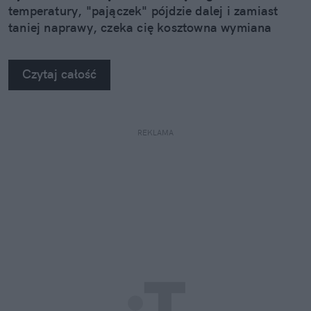
temperatury, "pajączek" pójdzie dalej i zamiast
taniej naprawy, czeka cię kosztowna wymiana
szyby. Wybrałem się do serwisu Autoglass®, żeby
na własne oczy zobaczyć, jak profesjonaliści radzą
Czytaj całość
sobie z takimi uszkodzeniami.
REKLAMA