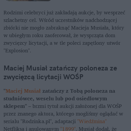
Rodzimi celebryci już zakładają aukcje, by wesprzeć 
szlachetny cel. Wśród uczestników nadchodzącej 
zbiórki nie mogło zabraknąć Macieja Musiała, który 
w ubiegłym roku zaoferował, że wysprząta dom 
zwycięzcy licytacji, a w tle poleci zapętlony utwór 
"Explosion".
Maciej Musiał zatańczy poloneza ze 
zwycięzcą licytacji WOŚP
"
Maciej Musiał
 zatańczy z Tobą poloneza na 
studniówce, weselu lub pod osiedlowym 
sklepem"
 – brzmi tytuł aukcji założonej dla WOŚP 
przez znanego aktora, którego mogliśmy oglądać w 
serialu "Rodzinka.pl", adaptacji 
"Wiedźmina"
Netfliksa i anulowanym 
"1899"
. Musiał dodał, że 