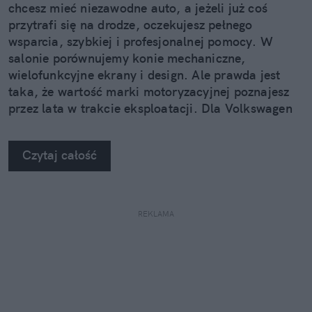
chcesz mieć niezawodne auto, a jeżeli już coś
przytrafi się na drodze, oczekujesz pełnego
wsparcia, szybkiej i profesjonalnej pomocy. W
salonie porównujemy konie mechaniczne,
wielofunkcyjne ekrany i design. Ale prawda jest
taka, że wartość marki motoryzacyjnej poznajesz
przez lata w trakcie eksploatacji. Dla Volkswagen
Group Polska doświadczenie klienta gra
pierwszoplanową rolę.
Czytaj całość
REKLAMA