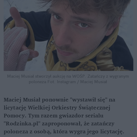
Maciej Musiał stworzył aukcję na WOŚP. Zatańczy z wygranym 
poloneza
Fot. Instagram / Maciej Musiał
Maciej Musiał ponownie "wystawił się" na 
licytację Wielkiej Orkiestry Świątecznej 
Pomocy. Tym razem gwiazdor serialu 
"Rodzinka.pl" zaproponował, że zatańczy 
poloneza z osobą, która wygra jego licytację. 