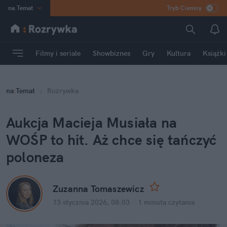
na
:
Temat
Tryb Ciemny
INN
:
Poland
ASZ
:
dziennik
Filmy i seriale
Showbiznes
Gry
Kultura
Książki
mama
:
DU
dad
:
HERO
na
:
Temat
Rozrywka
Rozrywka
Aukcja Macieja Musiała na 
WOŚP to hit. Aż chce się tańczyć 
poloneza
Zuzanna Tomaszewicz
13 stycznia 2026, 08:03
·
1 minuta
 czytania