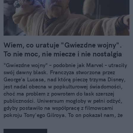
Wiem, co uratuje "Gwiezdne wojny".
To nie moc, nie miecze i nie nostalgia
"Gwiezdne wojny" – podobnie jak Marvel – utraciły
swój dawny blask. Franczyza stworzona przez
George'a Lucasa, nad którą pieczę trzyma Disney,
jest nadal obecna w popkulturowej świadomości,
choć ma problem z powrotem do łask szerszej
publiczności. Uniwersum mogłoby w pełni odżyć,
gdyby postawiło na współpracę z filmowcami
pokroju Tony'ego Gilroya. To on pokazał nam, że
"Star Warsy" nie muszą być tylko opowieścią o
Jedi i kalką tego, co już było.