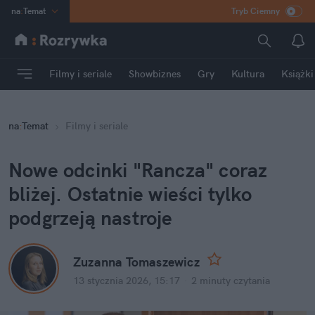
na
:
Temat
Tryb Ciemny
INN
:
Poland
ASZ
:
dziennik
Filmy i seriale
Showbiznes
Gry
Kultura
Książki
mama
:
DU
dad
:
HERO
na
:
Temat
Filmy i seriale
Rozrywka
Nowe odcinki "Rancza" coraz 
bliżej. Ostatnie wieści tylko 
podgrzeją nastroje
Zuzanna Tomaszewicz
13 stycznia 2026, 15:17
·
2 minuty
 czytania