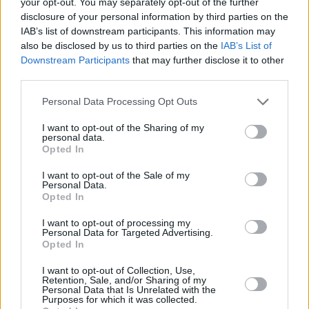
your opt-out. You may separately opt-out of the further
disclosure of your personal information by third parties on the
IAB’s list of downstream participants. This information may
also be disclosed by us to third parties on the
IAB’s List of
Downstream Participants
that may further disclose it to other
third parties.
Personal Data Processing Opt Outs
I want to opt-out of the Sharing of my
personal data.
Opted In
I want to opt-out of the Sale of my
Filmy i seriale
Personal Data.
Opted In
Pora na Wilkowyje. Sprawdź, jak 
I want to opt-out of processing my
Personal Data for Targeted Advertising.
dobrze pamiętasz postaci z serialu 
Opted In
"Ranczo"
I want to opt-out of Collection, Use,
Retention, Sale, and/or Sharing of my
Personal Data that Is Unrelated with the
Purposes for which it was collected.
Nie przegap żadnej ważnej wiadomości i