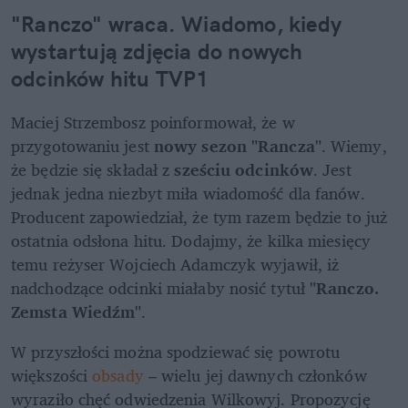
"Ranczo" wraca. Wiadomo, kiedy 
wystartują zdjęcia do nowych 
odcinków hitu TVP1
Maciej Strzembosz poinformował, że w 
przygotowaniu jest 
nowy sezon "Rancza"
. Wiemy, 
że będzie się składał z 
sześciu odcinków
. Jest 
jednak jedna niezbyt miła wiadomość dla fanów. 
Producent zapowiedział, że tym razem będzie to już 
ostatnia odsłona hitu. Dodajmy, że kilka miesięcy 
temu reżyser Wojciech Adamczyk wyjawił, iż 
nadchodzące odcinki miałaby nosić tytuł 
"Ranczo. 
Zemsta Wiedźm"
.
W przyszłości można spodziewać się powrotu 
większości 
obsady
 – wielu jej dawnych członków 
wyraziło chęć odwiedzenia Wilkowyj. Propozycję 