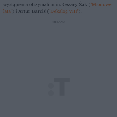
wystąpienia otrzymali m.in. 
Cezary Żak
 (
"Miodowe 
lata"
) i 
Artur Barciś
 (
"Dekalog VIII"
).
REKLAMA 