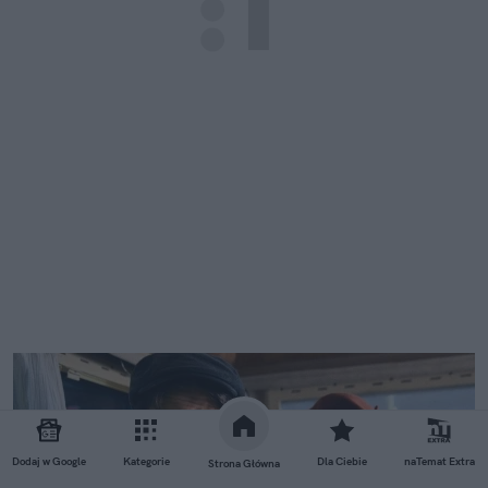
Dodaj w Google
Kategorie
Dla Ciebie
naTemat Extra
Strona Główna