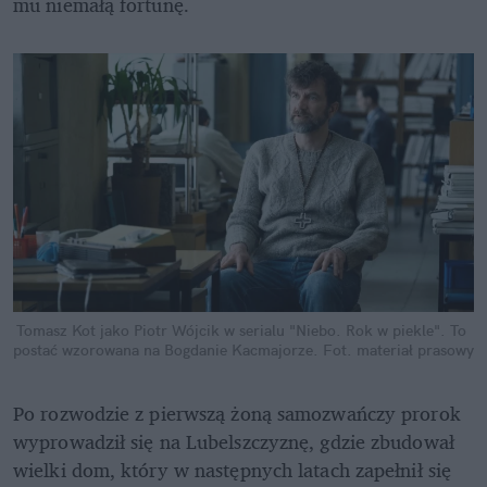
mu niemałą fortunę.
Tomasz Kot jako Piotr Wójcik w serialu "Niebo. Rok w piekle". To 
postać wzorowana na Bogdanie Kacmajorze.
Fot. materiał prasowy
Po rozwodzie z pierwszą żoną samozwańczy prorok 
wyprowadził się na Lubelszczyznę, gdzie zbudował 
wielki dom, który w następnych latach zapełnił się 