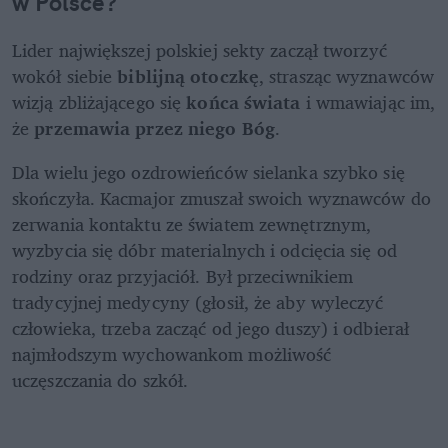
w Polsce?
Lider największej polskiej sekty zaczął tworzyć 
wokół siebie 
biblijną otoczkę
, strasząc wyznawców 
wizją zbliżającego się 
końca świata
 i wmawiając im, 
że 
przemawia przez niego Bóg
.
Dla wielu jego ozdrowieńców sielanka szybko się 
skończyła. Kacmajor zmuszał swoich wyznawców do 
zerwania kontaktu ze światem zewnętrznym, 
wyzbycia się dóbr materialnych i odcięcia się od 
rodziny oraz przyjaciół. Był przeciwnikiem 
tradycyjnej medycyny (głosił, że aby wyleczyć 
człowieka, trzeba zacząć od jego duszy) i odbierał 
najmłodszym wychowankom możliwość 
uczęszczania do szkół.