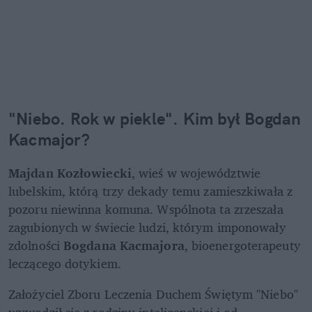
"Niebo. Rok w piekle". Kim był Bogdan 
Kacmajor?
Majdan Kozłowiecki
, wieś w województwie 
lubelskim, którą trzy dekady temu zamieszkiwała z 
pozoru niewinna komuna. Wspólnota ta zrzeszała 
zagubionych w świecie ludzi, którym imponowały 
zdolności 
Bogdana Kacmajora
, bioenergoterapeuty 
leczącego dotykiem.
Założyciel Zboru Leczenia Duchem Świętym "Niebo" 
wywodził się z rodziny inteligenckiej i od 