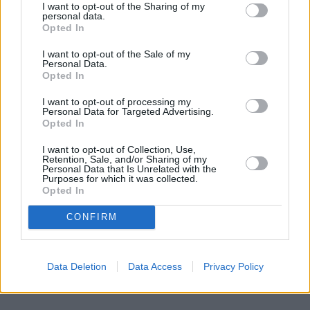
I want to opt-out of the Sharing of my
zarzuty związane z kradzieżą, znęcaniem się 
personal data.
Opted In
psychicznym i fizycznym, popychaniem innych do 
autodestrukcyjnych zachowań i uśmiercaniem 
I want to opt-out of the Sale of my
Personal Data.
noworodków. W 1997 roku cudotwórca został 
Opted In
skazany za bezprawne przetrzymywanie syna, 14-
letniego wówczas 
Medarda
. Ostatecznie mężczyźnie 
I want to opt-out of processing my
Personal Data for Targeted Advertising.
odebrano 6 dzieci.
Opted In
I want to opt-out of Collection, Use,
REKLAMA 
Retention, Sale, and/or Sharing of my
Personal Data that Is Unrelated with the
Purposes for which it was collected.
Opted In
CONFIRM
Data Deletion
Data Access
Privacy Policy