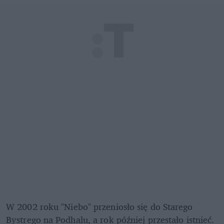
W 2002 roku "Niebo" przeniosło się do Starego 
Bystrego na Podhalu, a rok później przestało istnieć. 