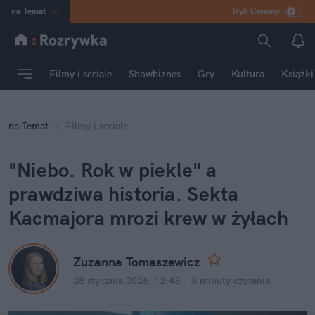
na
:
Temat
Tryb Ciemny
INN
:
Poland
ASZ
:
dziennik
Filmy i seriale
Showbiznes
Gry
Kultura
Książki
mama
:
DU
dad
:
HERO
na
:
Temat
Filmy i seriale
Rozrywka
"Niebo. Rok w piekle" a 
prawdziwa historia. Sekta 
Kacmajora mrozi krew w żyłach
Zuzanna Tomaszewicz
28 stycznia 2026, 12:43
·
3 minuty
 czytania