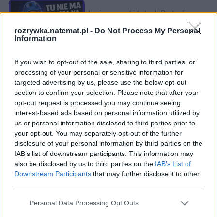
Łupiemy carski beton!  Drytooling 
pod Warszawą (Janówek Pierwszy) | 
kierunek:GÓRY #4
rozrywka.natemat.pl -
Do Not Process My Personal
Information
If you wish to opt-out of the sale, sharing to third parties, or
Członkowie Zboru Leczenia Duchem Świętym 
processing of your personal or sensitive information for
"Niebo" byli ślepo wpatrzeni w Kacmajora i zdolni do 
targeted advertising by us, please use the below opt-out
wykonywania niemalże każdych zachcianek 
section to confirm your selection. Please note that after your
opt-out request is processed you may continue seeing
"proroka". Sebastian Keller wspomina w książce 
interest-based ads based on personal information utilized by
moment, gdy razem z żoną zaczął coraz bardziej 
us or personal information disclosed to third parties prior to
przeciwstawiać się woli charyzmatycznego lidera. "O 
your opt-out. You may separately opt-out of the further
ile wcześniej miałem względy u Kacmajora, o tyle 
disclosure of your personal information by third parties on the
teraz byłem już dla niego nikim. [...] 
Głosowali, 
IAB’s list of downstream participants. This information may
also be disclosed by us to third parties on the
IAB’s List of
czy mamy żyć czy umrzeć. To nie były żarty, oni 
Downstream Participants
that may further disclose it to other
naprawdę mówili: życie albo śmierć. Byłem 
third parties.
przerażony
" – czytamy.
Personal Data Processing Opt Outs
Pod adresem Kacmajora i niebian przez lata padały 