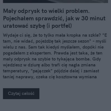
Mały odprysk to wielki problem.
Pojechałem sprawdzić, jak w 30 minut
uratować szybę (i portfel)
Wydaje ci się, że to tylko mała kropka na szkle? "E
tam, nie widać, pojeżdżę tak jeszcze sezon" – myśli
wielu z nas. Sam tak kiedyś myślałem, dopóki nie
pogadałem z ekspertem. Prawda jest taka, że ten
mały odprysk na szybie to tykająca bomba. Gdy
wjedziesz w dziurę albo trafi cię nagła zmiana
temperatury, "pajączek" pójdzie dalej i zamiast
taniej naprawy, czeka cię kosztowna wymiana
szyby. Wybrałem się do serwisu Autoglass®, żeby
na własne oczy zobaczyć, jak profesjonaliści radzą
Czytaj całość
sobie z takimi uszkodzeniami.