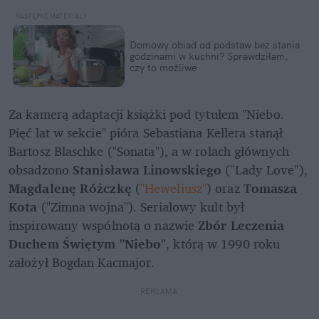
Domowy obiad od podstaw bez stania 
godzinami w kuchni? Sprawdziłam, 
czy to możliwe
Za kamerą adaptacji książki pod tytułem "Niebo. 
Pięć lat w sekcie" pióra Sebastiana Kellera stanął 
Bartosz Blaschke ("Sonata"), a w rolach głównych 
obsadzono 
Stanisława Linowskiego
 ("Lady Love"), 
Magdalenę Różczkę
 (
"Heweliusz"
) oraz 
Tomasza 
Kota
 ("Zimna wojna"). Serialowy kult był 
inspirowany wspólnotą o nazwie 
Zbór Leczenia 
Duchem Świętym "Niebo"
, którą w 1990 roku 
założył Bogdan Kacmajor.
REKLAMA 