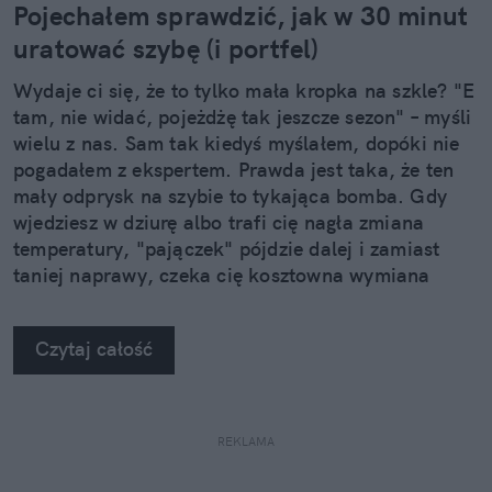
Pojechałem sprawdzić, jak w 30 minut
uratować szybę (i portfel)
Wydaje ci się, że to tylko mała kropka na szkle? "E
tam, nie widać, pojeżdżę tak jeszcze sezon" – myśli
wielu z nas. Sam tak kiedyś myślałem, dopóki nie
pogadałem z ekspertem. Prawda jest taka, że ten
mały odprysk na szybie to tykająca bomba. Gdy
wjedziesz w dziurę albo trafi cię nagła zmiana
temperatury, "pajączek" pójdzie dalej i zamiast
taniej naprawy, czeka cię kosztowna wymiana
szyby. Wybrałem się do serwisu Autoglass®, żeby
na własne oczy zobaczyć, jak profesjonaliści radzą
Czytaj całość
sobie z takimi uszkodzeniami.
REKLAMA