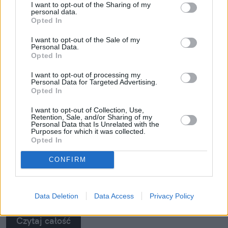
I want to opt-out of the Sharing of my
personal data.
Opted In
I want to opt-out of the Sale of my
Personal Data.
Opted In
Siemens EQ600 iAroma. Jeden
I want to opt-out of processing my
ekspres, wiele sposobów na idealną
Personal Data for Targeted Advertising.
kawę
Opted In
I want to opt-out of Collection, Use,
Siemens EQ600 iAroma to model zaprojektowany
Retention, Sale, and/or Sharing of my
właśnie z myślą o różnorodności. Urządzenie
Personal Data that Is Unrelated with the
Purposes for which it was collected.
pozwala przygotować klasyczne espresso, kawy
Opted In
mleczne, większe porcje kawy na wynos, a także
CONFIRM
kilka filiżanek jednocześnie. Wszystko przy
zachowaniu intuicyjnej obsługi oraz szerokich
możliwości personalizacji napojów.
Data Deletion
Data Access
Privacy Policy
Czytaj całość