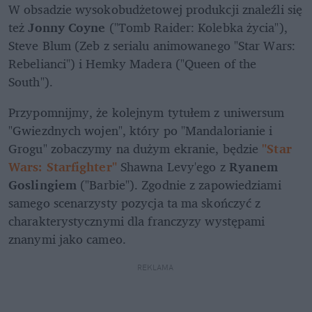
W obsadzie wysokobudżetowej produkcji znaleźli się 
też 
Jonny Coyne
 ("Tomb Raider: Kolebka życia"), 
Steve Blum (Zeb z serialu animowanego "Star Wars: 
Rebelianci") i Hemky Madera ("Queen of the 
South").
Przypomnijmy, że kolejnym tytułem z uniwersum 
"Gwiezdnych wojen", który po "Mandalorianie i 
Grogu" zobaczymy na dużym ekranie, będzie 
"Star 
Wars: Starfighter"
 Shawna Levy'ego z 
Ryanem 
Goslingiem
 ("Barbie"). Zgodnie z zapowiedziami 
samego scenarzysty pozycja ta ma skończyć z 
charakterystycznymi dla franczyzy występami 
znanymi jako cameo.
REKLAMA 