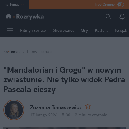
na
:
Temat
Tryb Ciemny
INN
:
Poland
ASZ
:
dziennik
Filmy i seriale
Showbiznes
Gry
Kultura
Książki
mama
:
DU
dad
:
HERO
na
:
Temat
Filmy i seriale
Rozrywka
"Mandalorian i Grogu" w nowym 
zwiastunie. Nie tylko widok Pedra 
Pascala cieszy
Zuzanna Tomaszewicz
17 lutego 2026, 15:30
·
2 minuty
 czytania