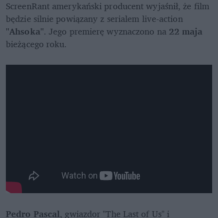
ScreenRant amerykański producent wyjaśnił, że film 
będzie silnie powiązany z serialem live-action 
"Ahsoka"
. Jego premierę wyznaczono na 
22 maja
bieżącego roku.
Pedro Pascal
, gwiazdor "The Last of Us" i 