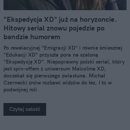
"Ekspedycja XD" już na horyzoncie.
Hitowy serial znowu pojedzie po
bandzie humorem
Po rewelacyjnej "Emigracji XD" i równie śmiesznej
"Edukacji XD" przyszła pora na szaloną
"Ekspedycję XD". Niepoprawny polski serial, który
jest spin-offem z uniwersum Malcolma XD,
doczekał się pierwszego zwiastuna. Michał
Czernecki znów rozbawi widzów do łez. I to w
podwójnej roli
Czytaj całość