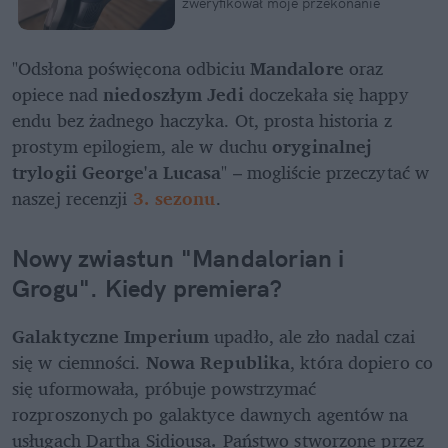
zweryfikował moje przekonanie
"Odsłona poświęcona odbiciu 
Mandalore
 oraz 
opiece nad 
niedoszłym Jedi
 doczekała się happy 
endu bez żadnego haczyka. Ot, prosta historia z 
prostym epilogiem, ale w duchu 
oryginalnej 
trylogii George'a Lucasa
" – mogliście przeczytać w 
naszej recenzji 
3. sezonu
.
Nowy zwiastun "Mandalorian i 
Grogu". Kiedy premiera?
Galaktyczne Imperium
 upadło, ale zło nadal czai 
się w ciemności. 
Nowa Republika
, która dopiero co 
się uformowała, próbuje powstrzymać 
rozproszonych po galaktyce dawnych agentów na 
usługach Dartha Sidiousa
. 
Państwo stworzone przez 