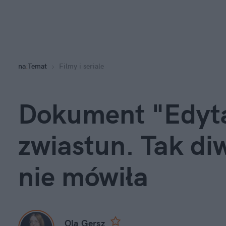
na
:
Temat
Filmy i seriale
Dokument "Edyta
zwiastun. Tak diw
nie mówiła
Ola Gersz