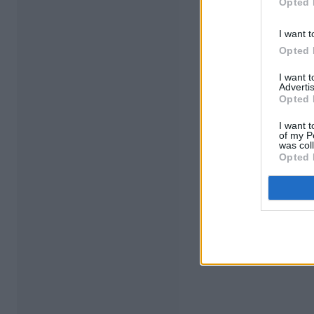
Opted 
I want t
Opted 
I want 
Advertis
Opted 
I want t
of my P
was col
Opted 