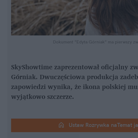
Dokument "Edyta Górniak" ma pierwszy zw
SkyShowtime zaprezentował oficjalny zw
Górniak. Dwuczęściowa produkcja zadebiu
zapowiedzi wynika, że ikona polskiej m
wyjątkowo szczerze.
Ustaw Rozrywka naTemat j