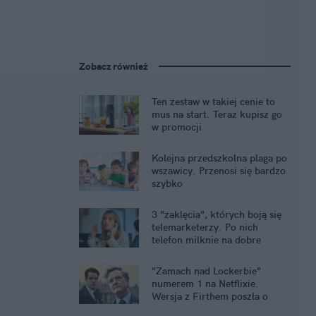
Zobacz również
Ten zestaw w takiej cenie to
mus na start. Teraz kupisz go
w promocji
Kolejna przedszkolna plaga po
wszawicy. Przenosi się bardzo
szybko
3 "zaklęcia", których boją się
telemarketerzy. Po nich
telefon milknie na dobre
"Zamach nad Lockerbie"
numerem 1 na Netflixie.
Wersja z Firthem poszła o
krok dalej