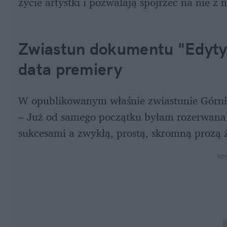
życie artystki i pozwalają spojrzeć na nie z
Zwiastun dokumentu "Edyty G
data premiery
W opublikowanym właśnie zwiastunie Górniak 
– Już od samego początku byłam rozerwana 
sukcesami a zwykłą, prostą, skromną prozą 
RE