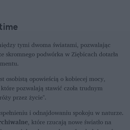
time
między tymi dwoma światami, pozwalając 
ze skromnego podwórka w Ziębicach dotarła 
umentu.
est osobistą opowieścią o kobiecej mocy, 
 które pozwalają stawić czoła trudnym 
ży przez życie". 
 spełnieniu i odnajdowaniu spokoju w naturze. 
rchiwalne
, które rzucają nowe światło na 