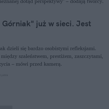
 nieznanej dotąd perspektywy" – dodają twórcy.
órniak" już w sieci. Jest 
dzieli się bardzo osobistymi refleksjami.

między szaleństwem, prestiżem, zaszczytami, 
życia – mówi przed kamerą.
KLAMA 