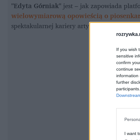
"Edyta Górniak"
 jest – jak zapowiada platf
wielowymiarową opowieścią o piosenka
spektakularnej kariery artystki, jak i jej cod
rozrywka.
If you wish 
sensitive in
confirm you
continue se
information 
further disc
participants
Downstream 
Persona
I want t