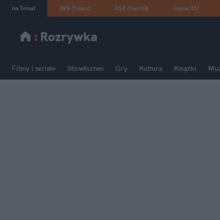
na
:
Temat
INN
:
Poland
ASZ
:
dziennik
mama
:
DU
Filmy i seriale
Showbiznes
Gry
Kultura
Książki
Mu