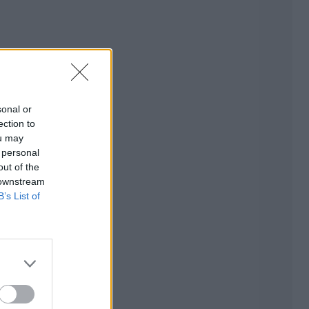
sonal or
ection to
ou may
 personal
out of the
 downstream
B’s List of