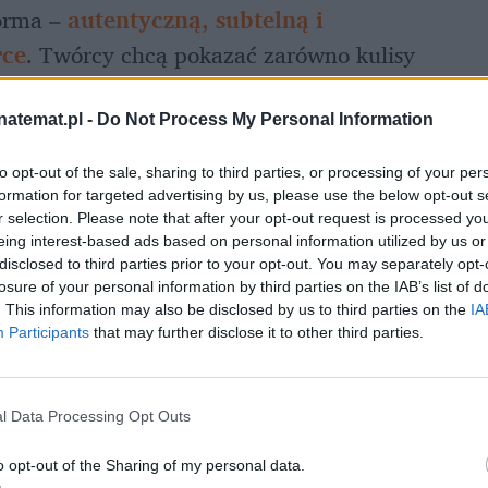
orma – 
autentyczną, subtelną i 
rce
. Twórcy chcą pokazać zarówno kulisy 
zienność jako kobiety i matki. 
natemat.pl -
Do Not Process My Personal Information
to opt-out of the sale, sharing to third parties, or processing of your per
formation for targeted advertising by us, please use the below opt-out s
r selection. Please note that after your opt-out request is processed y
eing interest-based ads based on personal information utilized by us or
disclosed to third parties prior to your opt-out. You may separately opt-
losure of your personal information by third parties on the IAB’s list of
. This information may also be disclosed by us to third parties on the
IA
Participants
that may further disclose it to other third parties.
l Data Processing Opt Outs
o opt-out of the Sharing of my personal data.