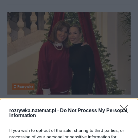
Rozrywka
26 listopada 2024, 05:58
"Mogłybyśmy przegadać całą noc".
rozrywka.natemat.pl -
Do Not Process My Personal
Information
Doda zdradza kulisy spotkania z
Górniak
If you wish to opt-out of the sale, sharing to third parties, or
processing of your personal or sensitive information for