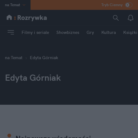
na
:
Temat
Tryb Ciemny
INN
:
Poland
ASZ
:
dziennik
Filmy i seriale
Showbiznes
Gry
Kultura
Książki
mama
:
DU
dad
:
HERO
Rozrywka
na
:
Temat
Edyta Górniak
Edyta Górniak