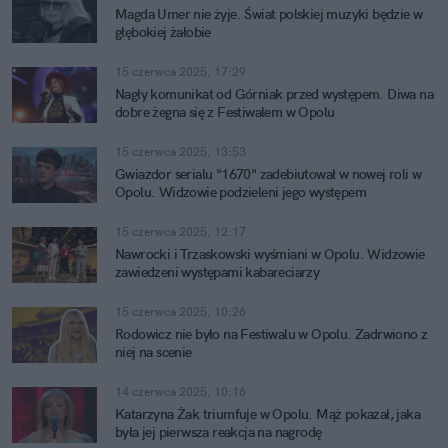
Magda Umer nie żyje. Świat polskiej muzyki będzie w
głębokiej żałobie
15 czerwca 2025, 17:29
Nagły komunikat od Górniak przed występem. Diwa na
dobre żegna się z Festiwalem w Opolu
15 czerwca 2025, 13:53
Gwiazdor serialu "1670" zadebiutował w nowej roli w
Opolu. Widzowie podzieleni jego występem
15 czerwca 2025, 12:17
Nawrocki i Trzaskowski wyśmiani w Opolu. Widzowie
zawiedzeni występami kabareciarzy
15 czerwca 2025, 10:26
Rodowicz nie było na Festiwalu w Opolu. Zadrwiono z
niej na scenie
14 czerwca 2025, 10:16
Katarzyna Żak triumfuje w Opolu. Mąż pokazał, jaka
była jej pierwsza reakcja na nagrodę