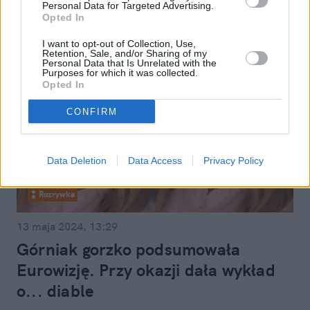
Personal Data for Targeted Advertising.
Opted In
I want to opt-out of Collection, Use,
Retention, Sale, and/or Sharing of my
Personal Data that Is Unrelated with the
Purposes for which it was collected.
Opted In
CONFIRM
Data Deletion
Data Access
Privacy Policy
Rozrywka
13 maja 2024, 13:29
Górniak gorzko podsumowała
Eurowizję. Przy okazji dała wykład
o... diable