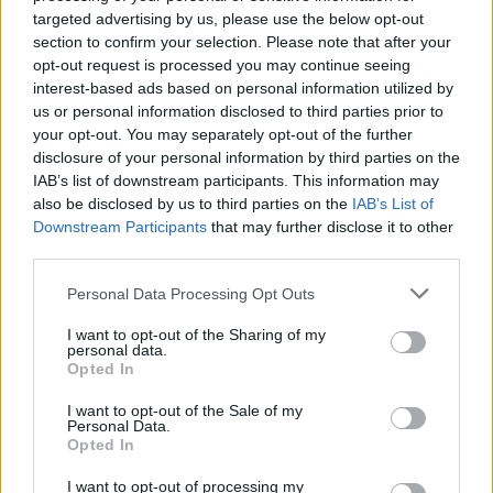
targeted advertising by us, please use the below opt-out
section to confirm your selection. Please note that after your
opt-out request is processed you may continue seeing
interest-based ads based on personal information utilized by
us or personal information disclosed to third parties prior to
your opt-out. You may separately opt-out of the further
disclosure of your personal information by third parties on the
IAB’s list of downstream participants. This information may
also be disclosed by us to third parties on the
IAB’s List of
Downstream Participants
that may further disclose it to other
third parties.
Personal Data Processing Opt Outs
Rozrywka
I want to opt-out of the Sharing of my
personal data.
18 listopada 2024, 10:46
Opted In
"Koniec pewnej epoki". Zaskakujące
I want to opt-out of the Sale of my
zdarzenie za kulisami show Polsatu
Personal Data.
Opted In
z Dodą i Górniak
I want to opt-out of processing my