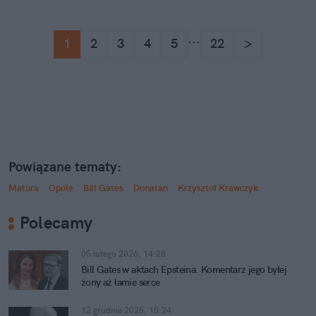
...
1
2
3
4
5
22
>
Powiązane tematy:
Matura
Opole
Bill Gates
Donatan
Krzysztof Krawczyk
Polecamy
05 lutego 2026, 14:28
Bill Gates w aktach Epsteina. Komentarz jego byłej
żony aż łamie serce
12 grudnia 2025, 15:24