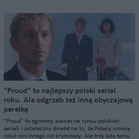
"Proud" to najlepszy polski serial
roku. Ale odgrzeb też inną obyczajową
perełkę
"Proud" to ogromny sukces na rynku polskich
seriali i ostateczny dowód na to, że Polacy umieją
robić coś innego niż kryminały. Ale trzy lata temu