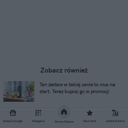
Zobacz również
Ten zestaw w takiej cenie to mus na
start. Teraz kupisz go w promocji
Kolejna przedszkolna plaga po
wszawicy. Przenosi się bardzo szybko
Dodaj w Google
Kategorie
Dla Ciebie
naTemat Extra
Strona Główna