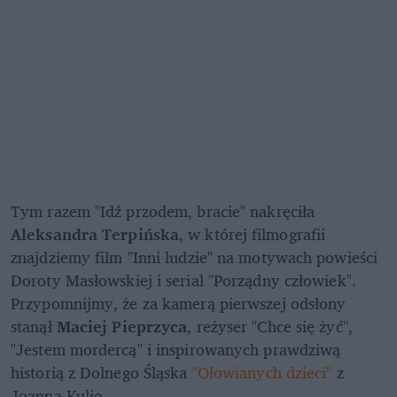
Tym razem "Idź przodem, bracie" nakręciła 
Aleksandra Terpińska
, w której filmografii 
znajdziemy film "Inni ludzie" na motywach powieści 
Doroty Masłowskiej i serial "Porządny człowiek". 
Przypomnijmy, że za kamerą pierwszej odsłony 
stanął 
Maciej Pieprzyca
, reżyser "Chce się żyć", 
"Jestem mordercą" i inspirowanych prawdziwą 
historią z Dolnego Śląska 
"Ołowianych dzieci"
 z 
Joanną Kulig.