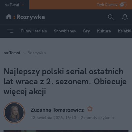
na
:
Temat
Tryb Ciemny
INN
:
Poland
ASZ
:
dziennik
Filmy i seriale
Showbiznes
Gry
Kultura
Książki
mama
:
DU
dad
:
HERO
na
:
Temat
Rozrywka
Rozrywka
Najlepszy polski serial ostatnich 
lat wraca z 2. sezonem. Obiecuje 
więcej akcji
Zuzanna Tomaszewicz
13 kwietnia 2026, 16:13
·
2 minuty
 czytania