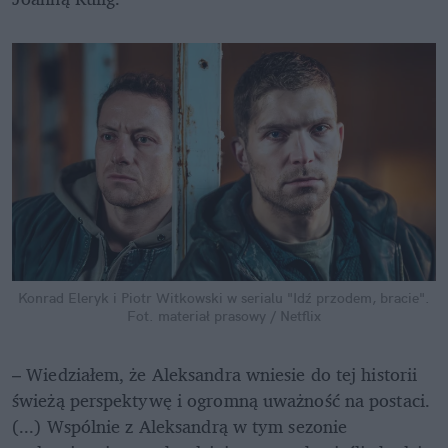
Konrad Eleryk i Piotr Witkowski w serialu "Idź przodem, bracie".
Fot. materiał prasowy / Netflix
– Wiedziałem, że Aleksandra wniesie do tej historii 
świeżą perspektywę i ogromną uważność na postaci. 
(...) Wspólnie z Aleksandrą w tym sezonie 