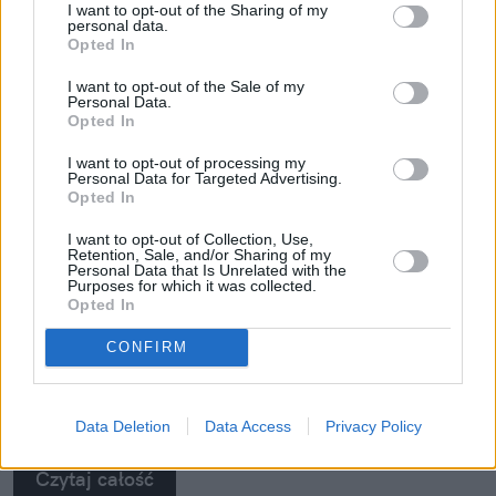
I want to opt-out of the Sharing of my
personal data.
Opted In
I want to opt-out of the Sale of my
Personal Data.
Mały odprysk to wielki problem.
Opted In
Pojechałem sprawdzić, jak w 30 minut
I want to opt-out of processing my
uratować szybę (i portfel)
Personal Data for Targeted Advertising.
Opted In
Wydaje ci się, że to tylko mała kropka na szkle? "E
I want to opt-out of Collection, Use,
tam, nie widać, pojeżdżę tak jeszcze sezon" – myśli
Retention, Sale, and/or Sharing of my
wielu z nas. Sam tak kiedyś myślałem, dopóki nie
Personal Data that Is Unrelated with the
Purposes for which it was collected.
pogadałem z ekspertem. Prawda jest taka, że ten
Opted In
mały odprysk na szybie to tykająca bomba. Gdy
CONFIRM
wjedziesz w dziurę albo trafi cię nagła zmiana
temperatury, "pajączek" pójdzie dalej i zamiast
taniej naprawy, czeka cię kosztowna wymiana
Data Deletion
Data Access
Privacy Policy
szyby. Wybrałem się do serwisu Autoglass®, żeby
na własne oczy zobaczyć, jak profesjonaliści radzą
Czytaj całość
sobie z takimi uszkodzeniami.