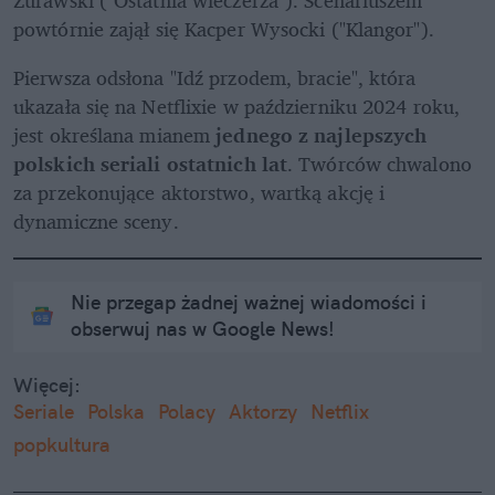
Żurawski ("Ostatnia wieczerza"). Scenariuszem 
powtórnie zajął się Kacper Wysocki ("Klangor").
Pierwsza odsłona "Idź przodem, bracie", która 
ukazała się na Netflixie w październiku 2024 roku, 
jest określana mianem 
jednego z najlepszych 
polskich seriali ostatnich lat
. Twórców chwalono 
za przekonujące aktorstwo, wartką akcję i 
dynamiczne sceny.
Nie przegap żadnej ważnej wiadomości i
obserwuj nas w Google News!
Więcej:
Seriale
Polska
Polacy
Aktorzy
Netflix
popkultura