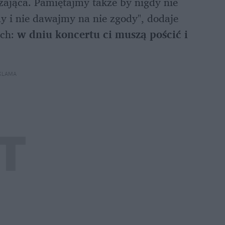
jąca. Pamiętajmy także by nigdy nie 
y i nie dawajmy na nie zgody", dodaje 
ch:
 w dniu koncertu ci muszą pościć i 
KLAMA 