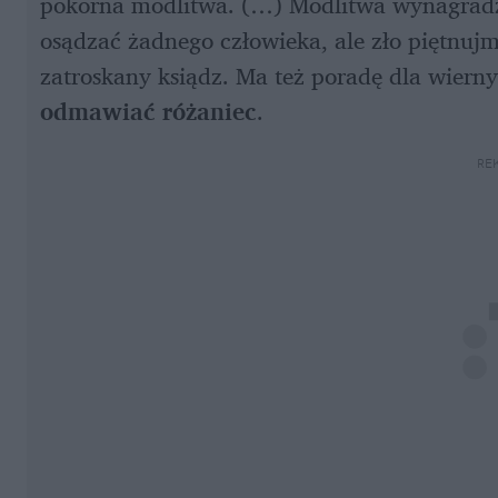
pokorna modlitwa. (…) Modlitwa wynagradza
osądzać żadnego człowieka, ale zło piętnujm
zatroskany ksiądz. Ma też poradę dla wierny
odmawiać różaniec
.
RE