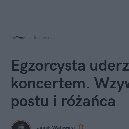
na
:
Temat
Rozrywka
Egzorcysta uderz
koncertem. Wzyw
postu i różańca
Jacek Walewski