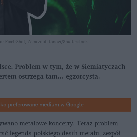
o: Pixel-Shot, Zamrznuti tonovi/Shutterstock
lsce. Problem w tym, że w Siemiatyczach 
ertem ostrzega tam... egzorcysta.
ako preferowane medium w Google
ływano metalowe koncerty. Teraz problem 
ma zagrać legenda polskiego death metalu, zespół 