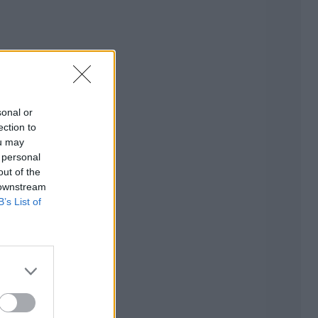
sonal or
ection to
ou may
 personal
out of the
 downstream
B’s List of