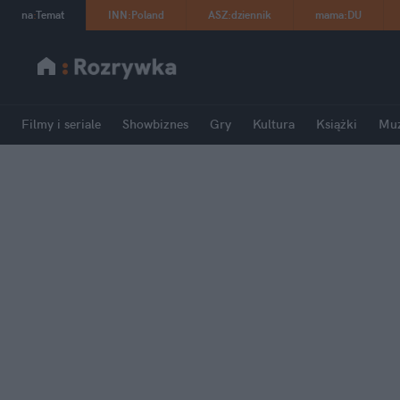
na
:
Temat
INN
:
Poland
ASZ
:
dziennik
mama
:
DU
Filmy i seriale
Showbiznes
Gry
Kultura
Książki
Mu