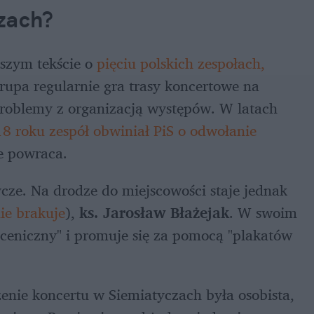
czach?
szym tekście o 
pięciu polskich zespołach, 
rupa regularnie gra trasy koncertowe na 
problemy z organizacją występów. W latach 
8 roku zespół obwiniał PiS o odwołanie 
e powraca. 
5 czerwca formacja chce odwiedzić Siemiatycze. Na drodze do miejscowości staje jednak 
ie brakuje
), 
ks. Jarosław Błażejak
. W swoim 
 sceniczny" i promuje się za pomocą "plakatów 
nie koncertu w Siemiatyczach była osobista, 