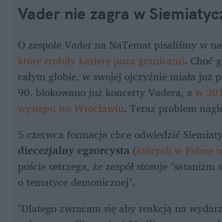
Vader nie zagra w Siemiaty
O zespole Vader na NaTemat pisaliśmy w na
które zrobiły karierę poza granicami
. Choć g
całym globie, w swojej ojczyźnie miała już 
90. blokowano już koncerty Vadera, a 
w 201
występu we Wrocławiu
. Teraz problem nagl
diecezjalny egzorcysta
 (
których w Polsce n
poście ostrzega, że zespół stosuje "satanizm
o tematyce demonicznej".
"Dlatego zwracam się aby reakcją na wydarze