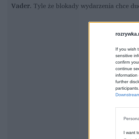
Vader
. Tyle że blokady wydarzenia chce d
rozrywka.
If you wish 
sensitive in
confirm you
continue se
information 
further disc
participants
Downstream 
Persona
I want t