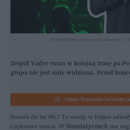
Koncert Vadera może zostać odwołany.
Fot
Zespół Vader rusza w kolejną trasę po Po
grupa nie jest mile widziana. Przed konc
Ustaw Rozrywka naTemat j
Powrót do lat 90.? To wtedy w Polsce odwo
częściowo wraca. W 
Siemiatyczach 