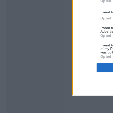
Opted 
I want t
Opted 
I want 
Advertis
Opted 
I want t
of my P
was col
Opted 