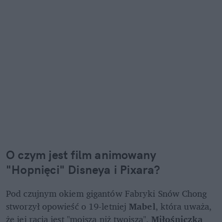
O czym jest film animowany 
"Hopnięci" Disneya i Pixara?
Pod czujnym okiem gigantów Fabryki Snów Chong 
stworzył opowieść o 19-letniej 
Mabel
, która uważa, 
że jej racja jest "mojsza niż twojsza". 
Miłośniczka 