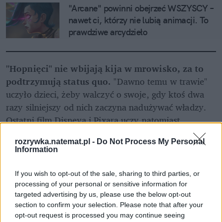
"Arcane" powinni obejrzeć WSZYSCY – 
nawet ci, którzy nie lubią animacji. To 
prawdziwe arcydzieło
"Hopnięci" nie wbijają kija w mrowisko, za to 
podtrzymują status quo.
 "Dawno temu w trawie" 
uczyło dzieci, żeby walczyć o swoje, gdy ktoś dwa 
razy silniejszy od nich zaczyna nadużywać władzy. 
Ostatni film Disneya i Pixara uczy natomiast 
najmłodszą widownię miłości do natury, przy okazji 
rozrywka.natemat.pl -
Do Not Process My Personal
uświadamiając jej, że aktywizm z góry jest skazany 
Information
na niepowodzenie. I okej, może pokolenie Z nie 
zawsze robi wszystko dobrze (dajmy młodym 
If you wish to opt-out of the sale, sharing to third parties, or
wyciągać wnioski z popełnianych błędów), ale to nie 
processing of your personal or sensitive information for
ono przyczyniło się znacząco do kryzysu 
targeted advertising by us, please use the below opt-out
section to confirm your selection. Please note that after your
klimatyczno-ekologicznego, a starsze generacje.
opt-out request is processed you may continue seeing