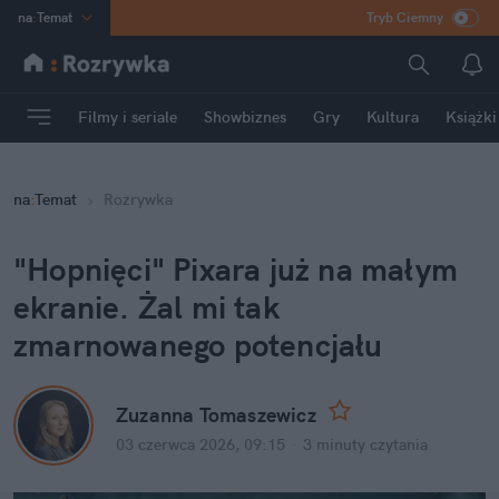
na
:
Temat
Tryb Ciemny
INN
:
Poland
ASZ
:
dziennik
Filmy i seriale
Showbiznes
Gry
Kultura
Książki
mama
:
DU
dad
:
HERO
na
:
Temat
Rozrywka
Rozrywka
"Hopnięci" Pixara już na małym 
ekranie. Żal mi tak 
zmarnowanego potencjału
Zuzanna Tomaszewicz
03 czerwca 2026, 09:15
·
3 minuty
 czytania