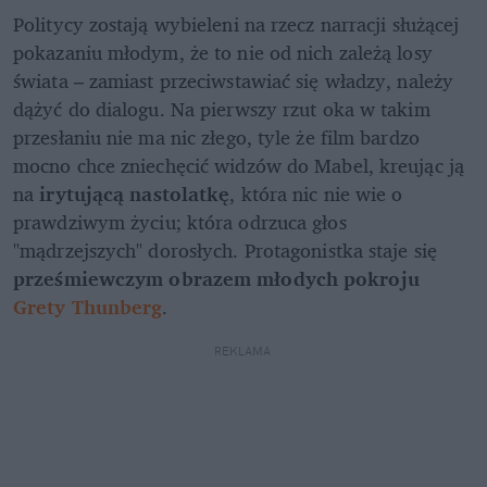
Politycy zostają wybieleni na rzecz narracji służącej 
pokazaniu młodym, że to nie od nich zależą losy 
świata – zamiast przeciwstawiać się władzy, należy 
dążyć do dialogu. Na pierwszy rzut oka w takim 
przesłaniu nie ma nic złego, tyle że film bardzo 
mocno chce zniechęcić widzów do Mabel, kreując ją 
na 
irytującą nastolatkę
, która nic nie wie o 
prawdziwym życiu; która odrzuca głos 
"mądrzejszych" dorosłych. Protagonistka staje się 
prześmiewczym obrazem młodych pokroju 
Grety Thunberg
.
REKLAMA 