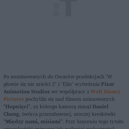
Po nominowanych do Oscarów produkcjach "W 
głowie się nie mieści 2" i "Elio" wytwórnia 
Pixar 
Animation Studios
 we współpracy z 
Walt Disney 
Pictures
 pochyliła się nad filmem animowanych 
"Hopnięci"
, za którego kamerą stanął 
Daniel 
Chong
, twórca przezabawnej, uroczej kreskówki 
"Między nami, misiami"
. Przy kręceniu tego tytułu 
amerykański animator jak najlepiej wykorzystał 