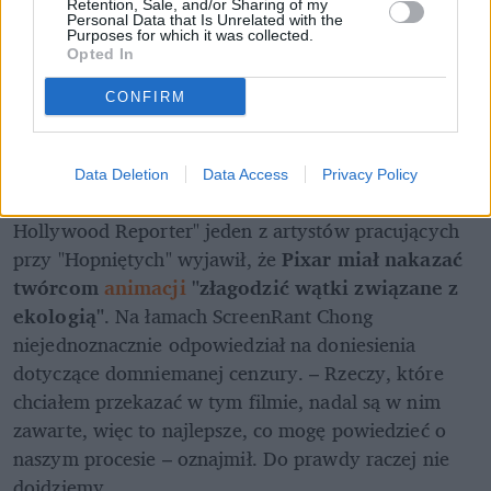
Retention, Sale, and/or Sharing of my
Personal Data that Is Unrelated with the
Purposes for which it was collected.
Opted In
Pociągiem z Polski do Włoch?!  
Nowość od PKP Intercity! | 
CONFIRM
kierunek:PODRÓŻE
Data Deletion
Data Access
Privacy Policy
W wywiadzie z amerykańskim czasopismem "The 
Hollywood Reporter" jeden z artystów pracujących 
przy "Hopniętych" wyjawił, że 
Pixar miał nakazać 
twórcom 
animacji
 "złagodzić wątki związane z 
ekologią"
. Na łamach ScreenRant Chong 
niejednoznacznie odpowiedział na doniesienia 
dotyczące domniemanej cenzury. – Rzeczy, które 
chciałem przekazać w tym filmie, nadal są w nim 
zawarte, więc to najlepsze, co mogę powiedzieć o 
naszym procesie – oznajmił. Do prawdy raczej nie 
dojdziemy.