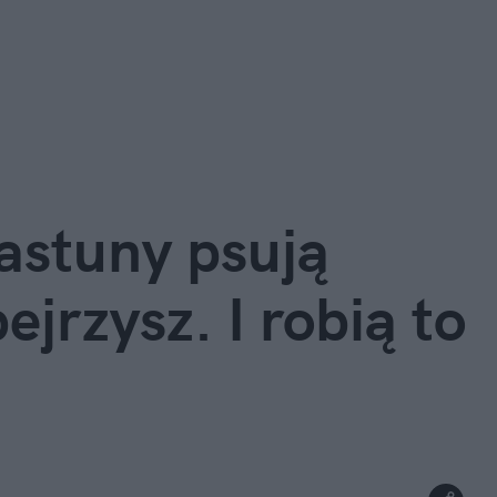
stuny psują 
ejrzysz. I robią to 