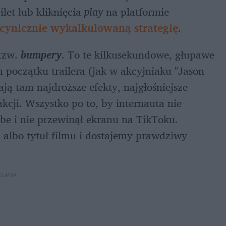
et lub kliknięcia 
play
 na platformie 
cynicznie wykalkulowaną strategię
. 
tzw. 
bumpery
. To te kilkusekundowe, głupawe 
początku trailera (jak w akcyjniaku "Jason 
 tam najdroższe efekty, najgłośniejsze 
cji. Wszystko po to, by internauta nie 
e i nie przewinął ekranu na TikToku. 
albo tytuł filmu i dostajemy prawdziwy 
KLAMA 