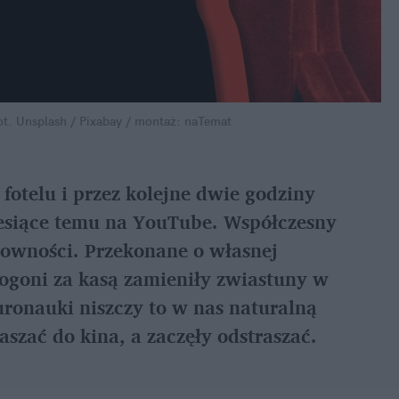
t. Unsplash / Pixabay / montaż: naTemat
 fotelu i przez kolejne dwie godziny 
iesiące temu na YouTube. Współczesny 
owności. Przekonane o własnej 
ogoni za kasą zamieniły zwiastuny w 
onauki niszczy to w nas naturalną 
aszać do kina, a zaczęły odstraszać.