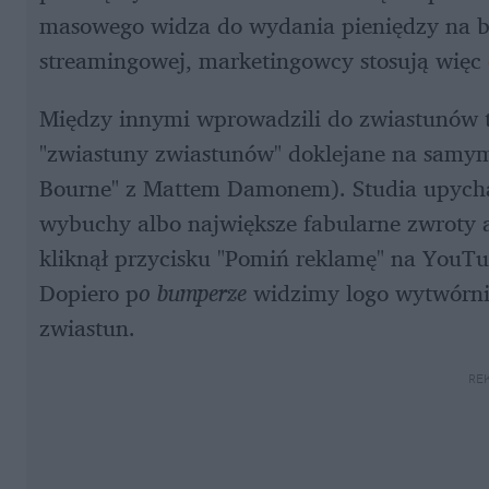
masowego widza do wydania pieniędzy na bil
streamingowej, marketingowcy stosują więc
Między innymi wprowadzili do zwiastunów 
"zwiastuny zwiastunów" doklejane na samym 
Bourne" z Mattem Damonem). Studia upychają
wybuchy albo największe fabularne zwroty ak
kliknął przycisku "Pomiń reklamę" na YouTub
Dopiero p
o bumperze 
widzimy logo wytwórni 
zwiastun. 
RE