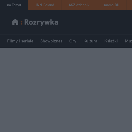
na
:
Temat
INN
:
Poland
ASZ
:
dziennik
mama
:
DU
Filmy i seriale
Showbiznes
Gry
Kultura
Książki
Mu