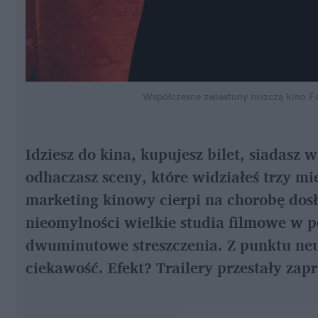
Współczesne zwiastuny niszczą kino
Fo
Idziesz do kina, kupujesz bilet, siadasz w
odhaczasz sceny, które widziałeś trzy m
marketing kinowy cierpi na chorobę dosł
nieomylności wielkie studia filmowe w p
dwuminutowe streszczenia. Z punktu neur
ciekawość. Efekt? Trailery przestały zapr