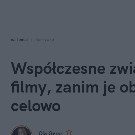
na
:
Temat
Rozrywka
Współczesne zwia
filmy, zanim je ob
celowo
Ola Gersz