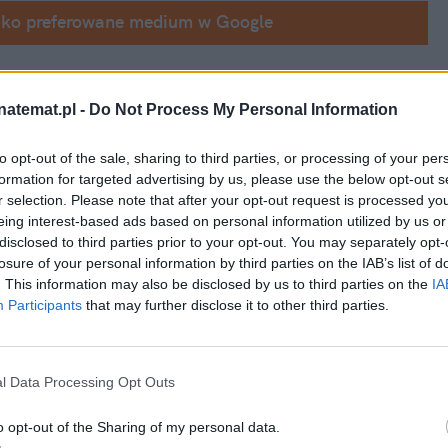
ako preferowane medium w Google
en być tym, czym okładka dla książki – 
ecie realnym coraz częściej jest 
natemat.pl -
Do Not Process My Personal Information
poilerami streszczeniami, po których 
to opt-out of the sale, sharing to third parties, or processing of your per
 film, skoro wszystko już wiem"?
formation for targeted advertising by us, please use the below opt-out s
r selection. Please note that after your opt-out request is processed y
eing interest-based ads based on personal information utilized by us or
disclosed to third parties prior to your opt-out. You may separately opt-
losure of your personal information by third parties on the IAB’s list of
. This information may also be disclosed by us to third parties on the
IA
Participants
that may further disclose it to other third parties.
l Data Processing Opt Outs
o opt-out of the Sharing of my personal data.