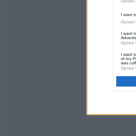
Opted 
I want t
Opted 
I want 
Advertis
Opted 
I want t
of my P
was col
Opted 