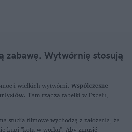
ą zabawę. Wytwórnię stosują 
omocji wielkich wytwórni. 
Współczesne 
rtystów. 
Tam rządzą tabelki w Excelu, 
a studia filmowe wychodzą z założenia, że 
nie kupi "kota w worku". Aby zmusić 