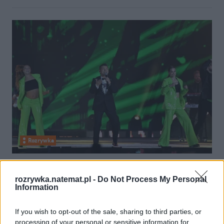
Rozrywka
28 kwietnia 2024, 15:55
"Sylwester Marzeń" TVP już nie w
rozrywka.natemat.pl -
Do Not Process My Personal
Information
Zakopanem. Pojawiła się propozycja
z innego miasta
If you wish to opt-out of the sale, sharing to third parties, or
processing of your personal or sensitive information for