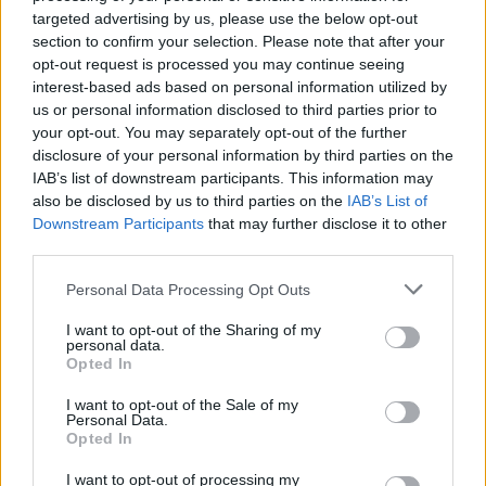
targeted advertising by us, please use the below opt-out
section to confirm your selection. Please note that after your
opt-out request is processed you may continue seeing
interest-based ads based on personal information utilized by
us or personal information disclosed to third parties prior to
your opt-out. You may separately opt-out of the further
disclosure of your personal information by third parties on the
IAB’s list of downstream participants. This information may
also be disclosed by us to third parties on the
IAB’s List of
Downstream Participants
that may further disclose it to other
third parties.
Personal Data Processing Opt Outs
Rozrywka
I want to opt-out of the Sharing of my
personal data.
22 kwietnia 2024, 16:34
Opted In
PiS traci władzę w Zakopanem. Co
I want to opt-out of the Sale of my
dalej z "Sylwestrem Marzeń"? Padła
Personal Data.
Opted In
odpowiedź
I want to opt-out of processing my