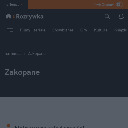
na
:
Temat
Tryb Ciemny
INN
:
Poland
ASZ
:
dziennik
Filmy i seriale
Showbiznes
Gry
Kultura
Książki
mama
:
DU
dad
:
HERO
Rozrywka
na
:
Temat
Zakopane
Zakopane