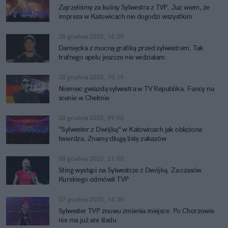
Zajrzeliśmy za kulisy Sylwestra z TVP. Już wiem, że
impreza w Katowicach nie dogodzi wszystkim
30 grudnia 2025, 16:30
Damięcka z mocną grafiką przed sylwestrem. Tak
trafnego apelu jeszcze nie widziałam
30 grudnia 2025, 15:19
Niemiec gwiazdą sylwestra w TV Republika. Fancy na
scenie w Chełmie
30 grudnia 2025, 09:06
"Sylwester z Dwójką" w Katowicach jak oblężona
twierdza. Znamy długą listę zakazów
08 grudnia 2025, 21:00
Sting wystąpi na Sylwestrze z Dwójką. Za czasów
Kurskiego odmówił TVP
07 grudnia 2025, 14:30
Sylwester TVP znowu zmienia miejsce. Po Chorzowie
nie ma już ani śladu