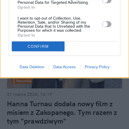
Personal Data for Targeted Advertising.
Opted In
I want to opt-out of Collection, Use,
Retention, Sale, and/or Sharing of my
Personal Data that Is Unrelated with the
Purposes for which it was collected.
Opted In
CONFIRM
Data Deletion
Data Access
Privacy Policy
Rozrywka
21 marca 2024, 14:19
Hanna Turnau dodała nowy film z
misiem z Zakopanego. Tym razem z
tym "prawdziwym"