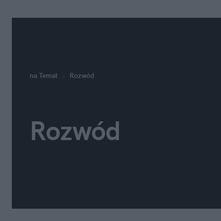
na
:
Temat
Rozwód
Rozwód