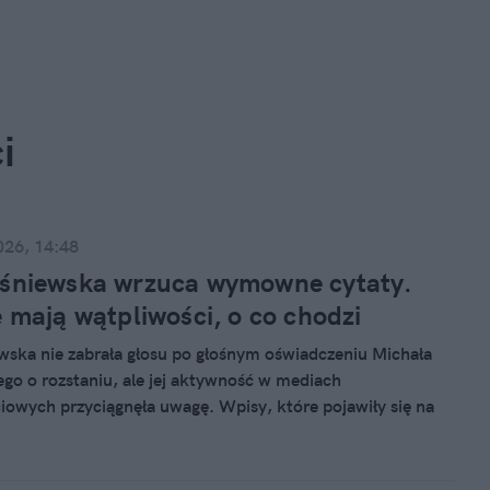
i
026, 14:48
iśniewska wrzuca wymowne cytaty.
e mają wątpliwości, o co chodzi
wska nie zabrała głosu po głośnym oświadczeniu Michała
go o rozstaniu, ale jej aktywność w mediach
iowych przyciągnęła uwagę. Wpisy, które pojawiły się na
amowym kanale nadawczym tuż po ogłoszeniu decyzji, mogą
ym komentarzem do całej sytuacji.