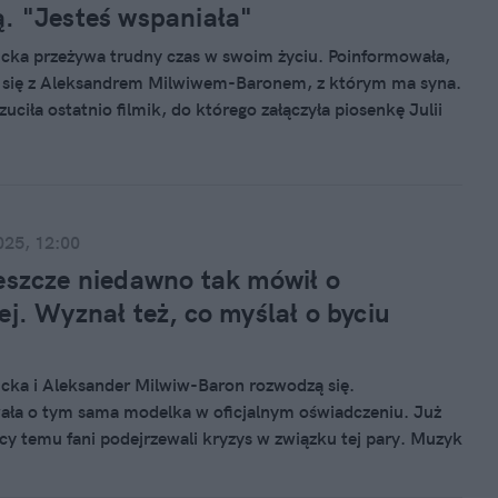
. "Jesteś wspaniała"
cka przeżywa trudny czas w swoim życiu. Poinformowała,
i się z Aleksandrem Milwiwem-Baronem, z którym ma syna.
ciła ostatnio filmik, do którego załączyła piosenkę Julii
omentarz aktorki nie pozostawia złudzeń. Rozwodząca się
e liczyć na jej wsparcie.
025, 12:00
eszcze niedawno tak mówił o
ej. Wyznał też, co myślał o byciu
cka i Aleksander Milwiw-Baron rozwodzą się.
ła o tym sama modelka w oficjalnym oświadczeniu. Już
ęcy temu fani podejrzewali kryzys w związku tej pary. Muzyk
omental jeszcze niedawno tak mówił o swojej żonie i synu.
e nigdy nie planował bycia ojcem.