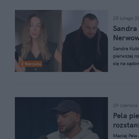
25 lutego 2
Sandra 
Nerwow
Sandra Kubi
pierwszej r
się na sądo
Rozrywka
atmosfera t
29 czerwca
Pela pi
rozstan
Maciej Pela 