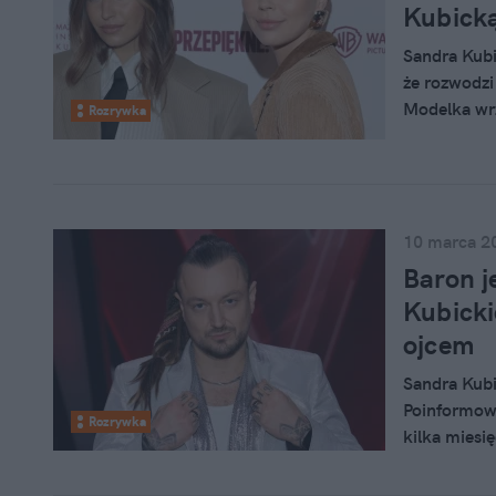
Kubicką
Sandra Kubi
że rozwodz
Modelka wrzu
Rozrywka
Wieniawy. K
gwiazda moż
10 marca 2
Baron j
Kubicki
ojcem
Sandra Kubi
Poinformowa
Rozrywka
kilka miesi
z grupy Afr
Przyznał, ż