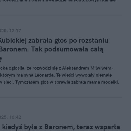
dcaście "Co na to tato". – Na początku sierpnia jest
a, zaczyna się wrzesień i rodziny nie ma. Ta sytuacja dla
 nie jest normalna – przyznał.
025, 12:17
bickiej zabrała głos po rozstaniu
 Baronem. Tak podsumowała całą
ę
cka ogłosiła, że rozwodzi się z Aleksandrem Milwiwem-
którym ma syna Leonarda. Te wieści wywołały niemałe
w sieci. Tymczasem głos w sprawie zabrała mama modelki.
ka okazała wsparcie córce.
025, 16:42
 kiedyś była z Baronem, teraz wsparła