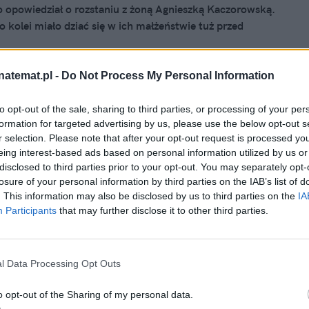
 opowiedział o rozstaniu z żoną Agnieszką Kaczorowską.
o kolei miało dziać się w ich małżeństwie tuż przed
już po nim.
natemat.pl -
Do Not Process My Personal Information
to opt-out of the sale, sharing to third parties, or processing of your per
025, 09:31
formation for targeted advertising by us, please use the below opt-out s
rzemówił pierwszy raz po ogłoszeniu
r selection. Please note that after your opt-out request is processed y
eing interest-based ads based on personal information utilized by us or
. Nawiązał do relacji z Kubicką
disclosed to third parties prior to your opt-out. You may separately opt-
losure of your personal information by third parties on the IAB’s list of
cka ogłosiła niedawno, że rozwodzi się z Aleksandrem
. This information may also be disclosed by us to third parties on the
IA
ronem, który jest także ojcem jej dziecka. Przez dłuższy
Participants
that may further disclose it to other third parties.
zespołu Afromental milczał. Teraz zabrał głos w mediach
iowych, nawiązując do relacji z matką swojego syna i
nardem.
l Data Processing Opt Outs
o opt-out of the Sharing of my personal data.