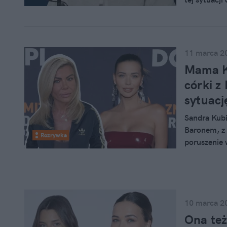
MamaDu w po
pełna rodzin
dziewczynek
11 marca 2
Mama Ku
córki z
sytuacj
Sandra Kubi
Baronem, z 
Rozrywka
poruszenie 
Grace Kubic
10 marca 2
Ona też