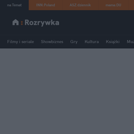
na
:
Temat
INN
:
Poland
ASZ
:
dziennik
mama
:
DU
Filmy i seriale
Showbiznes
Gry
Kultura
Książki
Mu