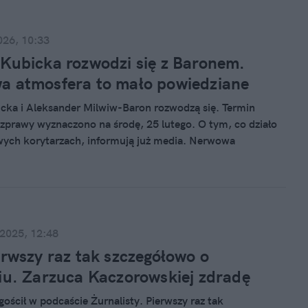
026, 10:33
Kubicka rozwodzi się z Baronem.
a atmosfera to mało powiedziane
cka i Aleksander Milwiw-Baron rozwodzą się. Termin
ozprawy wyznaczono na środę, 25 lutego. O tym, co działo
wych korytarzach, informują już media. Nerwowa
o mało powiedziane.
 2025, 12:48
erwszy raz tak szczegółowo o
iu. Zarzuca Kaczorowskiej zdradę
gościł w podcaście Żurnalisty. Pierwszy raz tak