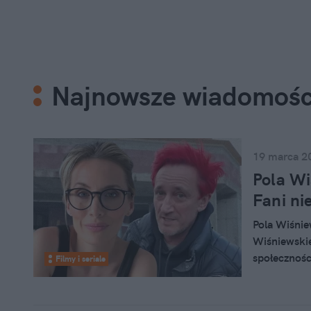
Najnowsze wiadomośc
19 marca 2
Pola W
Fani ni
Pola Wiśnie
Wiśniewskie
społecznośc
Filmy i seriale
jej instagr
być wymown