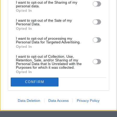
I want to opt-out of the Sharing of my
personal data.
Opted In
I want to opt-out of the Sale of my
Personal Data.
Opted In
Mały odprysk to wielki problem.
I want to opt-out of processing my
Personal Data for Targeted Advertising.
Pojechałem sprawdzić, jak w 30 minut
Opted In
uratować szybę (i portfel)
I want to opt-out of Collection, Use,
Retention, Sale, and/or Sharing of my
Wydaje ci się, że to tylko mała kropka na szkle? "E
Personal Data that Is Unrelated with the
Purposes for which it was collected.
tam, nie widać, pojeżdżę tak jeszcze sezon" – myśli
Opted In
wielu z nas. Sam tak kiedyś myślałem, dopóki nie
pogadałem z ekspertem. Prawda jest taka, że ten
CONFIRM
mały odprysk na szybie to tykająca bomba. Gdy
wjedziesz w dziurę albo trafi cię nagła zmiana
Data Deletion
Data Access
Privacy Policy
temperatury, "pajączek" pójdzie dalej i zamiast
taniej naprawy, czeka cię kosztowna wymiana
szyby. Wybrałem się do serwisu Autoglass®, żeby