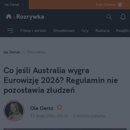
na
:
Temat
Tryb Ciemny
INN
:
Poland
ASZ
:
dziennik
Filmy i seriale
Showbiznes
Gry
Kultura
Książki
mama
:
DU
dad
:
HERO
na
:
Temat
Rozrywka
Rozrywka
Co jeśli Australia wygra 
Eurowizję 2026? Regulamin nie 
pozostawia złudzeń
Ola Gersz
17 maja 2026, 00:30
·
2 minuty
 czytania