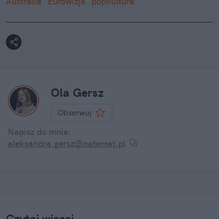
Australia
Eurowizja
popkultura
Ola Gersz
Obserwuj
Napisz do mnie:
aleksandra.gersz@natemat.pl
Czytaj więcej