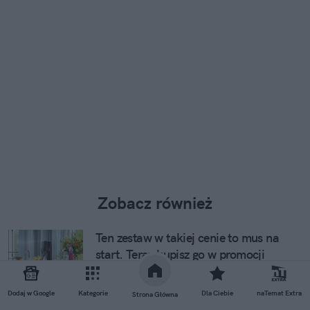
Zobacz również
Ten zestaw w takiej cenie to mus na
start. Teraz kupisz go w promocji
Dodaj w Google
Kategorie
Dla Ciebie
naTemat Extra
Strona Główna
Kolejna przedszkolna plaga po