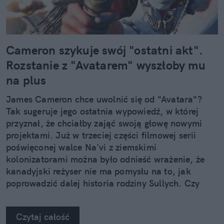
Cameron szykuje swój "ostatni akt".
Rozstanie z "Avatarem" wyszłoby mu
na plus
James Cameron chce uwolnić się od "Avatara"?
Tak sugeruje jego ostatnia wypowiedź, w której
przyznał, że chciałby zająć swoją głowę nowymi
projektami. Już w trzeciej części filmowej serii
poświęconej walce Na'vi z ziemskimi
kolonizatorami można było odnieść wrażenie, że
kanadyjski reżyser nie ma pomysłu na to, jak
poprowadzić dalej historia rodziny Sullych. Czy
jego potencjalna rezygnacja z "Avatara" nie
wyszłaby mu na dobre?
Czytaj całość