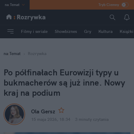
na
:
Temat
Tryb Ciemny
INN
:
Poland
ASZ
:
dziennik
Filmy i seriale
Showbiznes
Gry
Kultura
Książki
mama
:
DU
dad
:
HERO
na
:
Temat
Rozrywka
Rozrywka
Po półfinałach Eurowizji typy u 
bukmacherów są już inne. Nowy 
kraj na podium
Ola Gersz
15 maja 2026, 18:34
·
3 minuty
 czytania