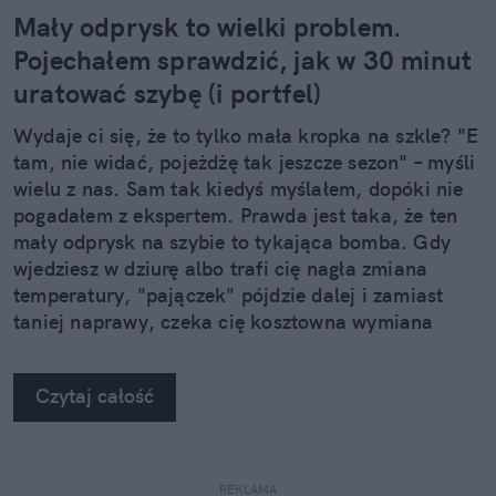
Mały odprysk to wielki problem.
Pojechałem sprawdzić, jak w 30 minut
uratować szybę (i portfel)
Wydaje ci się, że to tylko mała kropka na szkle? "E
tam, nie widać, pojeżdżę tak jeszcze sezon" – myśli
wielu z nas. Sam tak kiedyś myślałem, dopóki nie
pogadałem z ekspertem. Prawda jest taka, że ten
mały odprysk na szybie to tykająca bomba. Gdy
wjedziesz w dziurę albo trafi cię nagła zmiana
temperatury, "pajączek" pójdzie dalej i zamiast
taniej naprawy, czeka cię kosztowna wymiana
szyby. Wybrałem się do serwisu Autoglass®, żeby
na własne oczy zobaczyć, jak profesjonaliści radzą
Czytaj całość
sobie z takimi uszkodzeniami.
REKLAMA