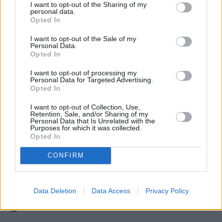
I want to opt-out of the Sharing of my
Eurowizja 
wielokrotnie pokazywała już, że potrafi 
personal data.
Opted In
zaskakiwać. Jeden bardzo dobry występ na żywo 
albo słabszy wokal konkurencji potrafią całkowicie 
I want to opt-out of the Sale of my
Personal Data.
zmienić układ sił. 
W ubiegłym roku Eurowizję 
Opted In
wygrała Austria
, mimo że Szwecja prowadziła u 
I want to opt-out of processing my
bukmacherów z ponad 30-procentową przewagą.
Personal Data for Targeted Advertising.
Opted In
I want to opt-out of Collection, Use,
Nie przegap żadnej ważnej wiadomości i
Retention, Sale, and/or Sharing of my
Personal Data that Is Unrelated with the
obserwuj nas w Google News!
Purposes for which it was collected.
Opted In
Więcej:
CONFIRM
Muzyka
Austria
Eurowizja
Data Deletion
Data Access
Privacy Policy