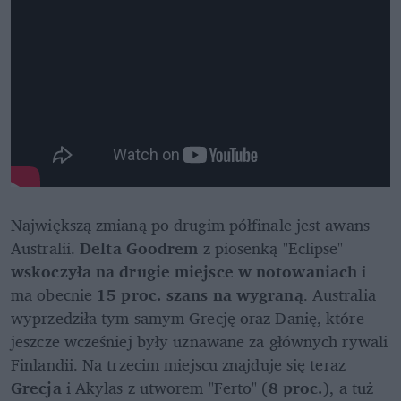
Największą zmianą po drugim półfinale jest awans 
Australii. 
Delta Goodrem
 z piosenką "Eclipse" 
wskoczyła na drugie miejsce w notowaniach
 i 
ma obecnie 
15 proc. szans na wygraną
. Australia 
wyprzedziła tym samym Grecję oraz Danię, które 
jeszcze wcześniej były uznawane za głównych rywali 
Finlandii. Na trzecim miejscu znajduje się teraz 
Grecja
 i Akylas z utworem "Ferto" (
8 proc.
), a tuż 