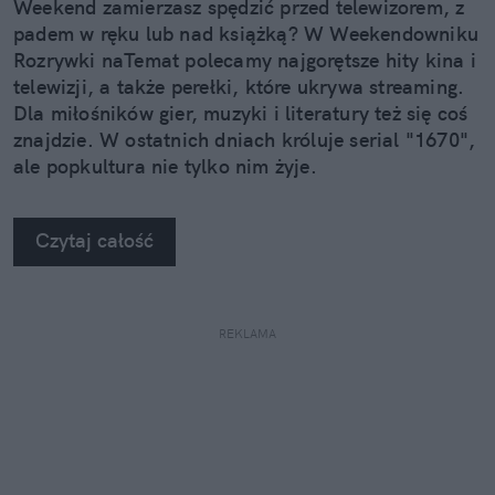
Weekend zamierzasz spędzić przed telewizorem, z
padem w ręku lub nad książką? W Weekendowniku
Rozrywki naTemat polecamy najgorętsze hity kina i
telewizji, a także perełki, które ukrywa streaming.
Dla miłośników gier, muzyki i literatury też się coś
znajdzie. W ostatnich dniach króluje serial "1670",
ale popkultura nie tylko nim żyje.
Czytaj całość
REKLAMA