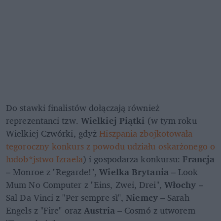
Do stawki finalistów dołączają również 
reprezentanci tzw. 
Wielkiej Piątki
 (w tym roku 
Wielkiej Czwórki, gdyż 
Hiszpania zbojkotowała 
tegoroczny konkurs z powodu udziału oskarżonego o 
ludob*jstwo Izraela
) i gospodarza konkursu:
 Francja 
– Monroe z "Regarde!", 
Wielka Brytania
 – Look 
Mum No Computer z "Eins, Zwei, Drei", 
Włochy
 – 
Sal Da Vinci z "Per sempre sì", 
Niemcy
 – Sarah 
Engels z "Fire" oraz 
Austria
 – Cosmó z utworem 