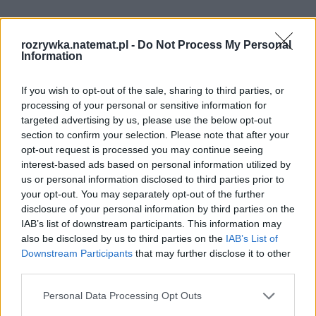
rozrywka.natemat.pl -
Do Not Process My Personal
Information
If you wish to opt-out of the sale, sharing to third parties, or
processing of your personal or sensitive information for
targeted advertising by us, please use the below opt-out
Pokazuje to, jak bardzo wyraźnym faworytem 
section to confirm your selection. Please note that after your
opt-out request is processed you may continue seeing
pozostaje Finlandia – 
i jak trudno będzie 
interest-based ads based on personal information utilized by
komukolwiek odebrać jej zwycięstwo
, jeśli 
us or personal information disclosed to third parties prior to
sobotni występ okaże się równie mocny jak 
your opt-out. You may separately opt-out of the further
dotychczasowe show. Według bukmacherów może 
disclosure of your personal information by third parties on the
IAB’s list of downstream participants. This information may
się to udać tylko australijskiej gwieździe.
also be disclosed by us to third parties on the
IAB’s List of
Downstream Participants
that may further disclose it to other
Warto jednak pamiętać, że 
notowania 
third parties.
bukmacherów są jedynie przewidywaniami 
opartymi na analizach i typach graczy
, a nie 
Personal Data Processing Opt Outs
realnym głosowaniem jurorów czy widzów. 