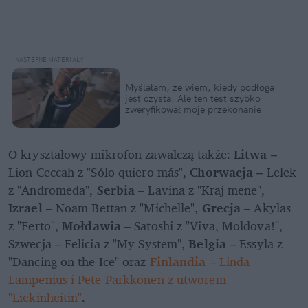
Myślałam, że wiem, kiedy podłoga 
jest czysta. Ale ten test szybko 
zweryfikował moje przekonanie
O kryształowy mikrofon zawalczą także: 
Litwa
 – 
Lion Ceccah z "Sólo quiero más", 
Chorwacja
 – Lelek 
z "Andromeda", 
Serbia
 – Lavina z "Kraj mene", 
Izrael 
– Noam Bettan z "Michelle", 
Grecja
 – Akylas 
z "Ferto", 
Mołdawia
 – Satoshi z "Viva, Moldova!", 
Szwecja – Felicia z "My System", 
Belgia
 – Essyla z 
"Dancing on the Ice" oraz
Finlandia
 – Linda 
Lampenius i Pete Parkkonen z utworem 
"Liekinheitin"
. 