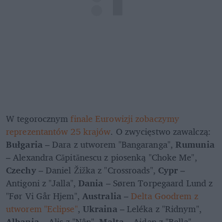
W tegorocznym 
finale Eurowizji zobaczymy 
reprezentantów 25 krajów
. O zwycięstwo zawalczą: 
Bułgaria 
– Dara z utworem "Bangaranga",
 Rumunia
– Alexandra Căpitănescu z piosenką "Choke Me", 
Czechy
 – Daniel Žižka z "Crossroads", 
Cypr 
– 
Antigoni z "Jalla", 
Dania
 – Søren Torpegaard Lund z 
"Før Vi Går Hjem",
 Australia
 –
 Delta Goodrem z 
utworem "Eclipse"
, 
Ukraina 
– Leléka z "Ridnym", 
Albania 
– Alis z "Nân", 
Malta
 – Aidan z "Bella", 