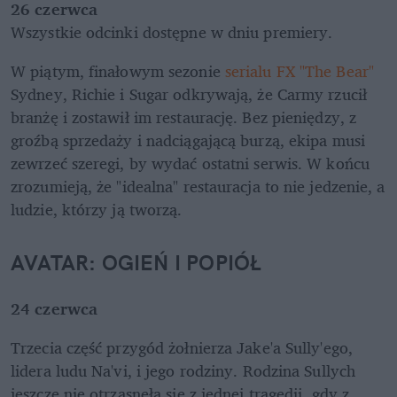
26 czerwca
Wszystkie odcinki dostępne w dniu premiery.
W piątym, finałowym sezonie 
serialu FX "The Bear"
Sydney, Richie i Sugar odkrywają, że Carmy rzucił 
branżę i zostawił im restaurację. Bez pieniędzy, z 
groźbą sprzedaży i nadciągającą burzą, ekipa musi 
zewrzeć szeregi, by wydać ostatni serwis. W końcu 
zrozumieją, że "idealna" restauracja to nie jedzenie, a 
ludzie, którzy ją tworzą.
AVATAR: OGIEŃ I POPIÓŁ
24 czerwca
Trzecia część przygód żołnierza Jake'a Sully'ego, 
lidera ludu Na'vi, i jego rodziny. Rodzina Sullych 
jeszcze nie otrząsnęła się z jednej tragedii, gdy z 