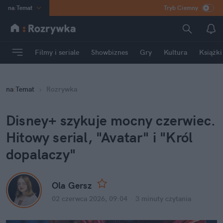
na
:
Temat
Tryb Ciemny
INN
:
Poland
ASZ
:
dziennik
Filmy i seriale
Showbiznes
Gry
Kultura
Książki
mama
:
DU
dad
:
HERO
na
:
Temat
Rozrywka
Rozrywka
Disney+ szykuje mocny czerwiec. 
Hitowy serial, "Avatar" i "Król 
dopalaczy"
Ola Gersz
02 czerwca 2026, 09:04
·
3 minuty
 czytania