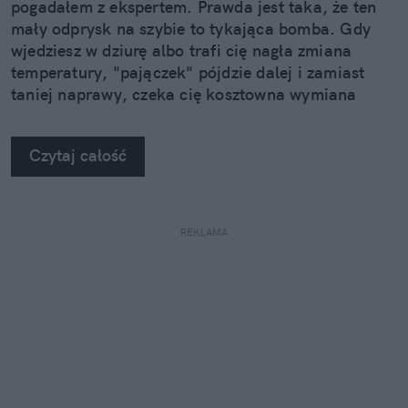
pogadałem z ekspertem. Prawda jest taka, że ten
mały odprysk na szybie to tykająca bomba. Gdy
wjedziesz w dziurę albo trafi cię nagła zmiana
temperatury, "pajączek" pójdzie dalej i zamiast
taniej naprawy, czeka cię kosztowna wymiana
szyby. Wybrałem się do serwisu Autoglass®, żeby
na własne oczy zobaczyć, jak profesjonaliści radzą
Czytaj całość
sobie z takimi uszkodzeniami.
REKLAMA