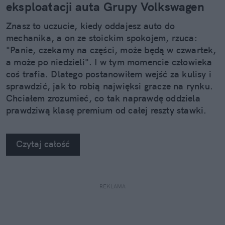
eksploatacji auta Grupy Volkswagen
Znasz to uczucie, kiedy oddajesz auto do
mechanika, a on ze stoickim spokojem, rzuca:
"Panie, czekamy na części, może będą w czwartek,
a może po niedzieli". I w tym momencie człowieka
coś trafia. Dlatego postanowiłem wejść za kulisy i
sprawdzić, jak to robią najwięksi gracze na rynku.
Chciałem zrozumieć, co tak naprawdę oddziela
prawdziwą klasę premium od całej reszty stawki.
Kiedy zobaczyłem twarde dane, po prostu złapałem
się za głowę.
Czytaj całość
REKLAMA