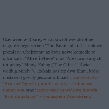
Czerwiec w Disney+
 to powrót wielokrotnie 
nagradzanego serialu 
"The Bear"
, ale też serialowe 
premiery. Obejrzymy aż dwie nowe komedie w 
odcinkach: 
"Alice i Steve" 
oraz 
"Niestworzonych 
do pracy" 
Mindy Kaling ("The Office", "Świat 
według Mindy"). Czekają nas też dwa filmy, które 
niedawno gościły jeszcze w kinach: 
widowiskowy
"Avatar: Ogień i popiół" 
w reżyserii 
Jamesa 
Camerona
 oraz 
inspirowany prawdziwą historią 
"Król dopalaczy" 
z 
Tomaszem Włosokiem
.