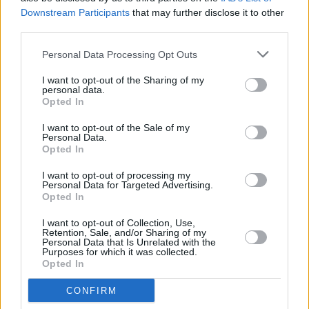
Downstream Participants
that may further disclose it to other
third parties.
Personal Data Processing Opt Outs
I want to opt-out of the Sharing of my
personal data.
Opted In
I want to opt-out of the Sale of my
Personal Data.
GRY
Opted In
I want to opt-out of processing my
29 grudnia 2024, 14:56
Personal Data for Targeted Advertising.
Ciri założy szkołę rysia? Zebrałam dla
Opted In
was (prawie) wszystkie teorie dot. gry
I want to opt-out of Collection, Use,
Retention, Sale, and/or Sharing of my
Wiedźmin 4
Personal Data that Is Unrelated with the
Purposes for which it was collected.
Opted In
CONFIRM