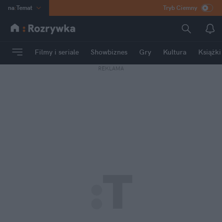
na
:
Temat
Tryb Ciemny
INN
:
Poland
ASZ
:
dziennik
Filmy i seriale
Showbiznes
Gry
Kultura
Książki
mama
:
DU
REKLAMA
dad
:
HERO
Rozrywka