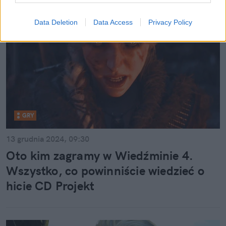
Data Deletion
Data Access
Privacy Policy
GRY
13 grudnia 2024, 09:30
Oto kim zagramy w Wiedźminie 4.
Wszystko, co powinniście wiedzieć o
hicie CD Projekt