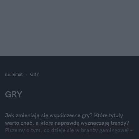
na
:
Temat
GRY
GRY
Jak zmieniają się współczesne gry? Które tytuły
warto znać, a które naprawdę wyznaczają trendy?
Piszemy o tym, co dzieje się w branży gamingowej –
od premier największych produkcji po projekty