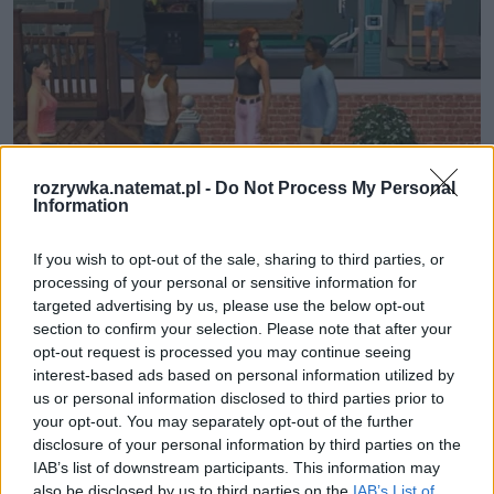
rozrywka.natemat.pl -
Do Not Process My Personal
Information
GRY
If you wish to opt-out of the sale, sharing to third parties, or
03 lutego 2025, 19:01
processing of your personal or sensitive information for
W tę grę można było grać godzinami. Z
targeted advertising by us, please use the below opt-out
section to confirm your selection. Please note that after your
okazji 25-lecia Simsów twórcy
opt-out request is processed you may continue seeing
przygotowali prezent dla fanów
interest-based ads based on personal information utilized by
us or personal information disclosed to third parties prior to
your opt-out. You may separately opt-out of the further
disclosure of your personal information by third parties on the
IAB’s list of downstream participants. This information may
also be disclosed by us to third parties on the
IAB’s List of