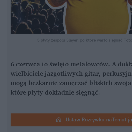
3 płyty zespołu Slayer, po które warto sięgnąć
Foto
6 czerwca to święto metalowców. A dokła
wielbiciele jazgotliwych gitar, perkusyj
mogą bezkarnie zamęczać bliskich swoj
które płyty dokładnie sięgnąć.
Ustaw Rozrywka naTemat j