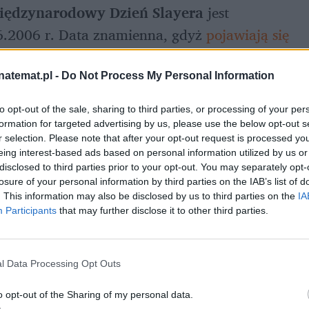
iędzynarodowy Dzień Slayera
 jest 
6.2006 r. Data znamienna, gdyż 
pojawiają się 
ają Slayera (oczywiście bardzo głośno!). 
żart, ale nowa tradycja się przyjęła. 
natemat.pl -
Do Not Process My Personal Information
to opt-out of the sale, sharing to third parties, or processing of your per
formation for targeted advertising by us, please use the below opt-out s
r selection. Please note that after your opt-out request is processed y
eing interest-based ads based on personal information utilized by us or
disclosed to third parties prior to your opt-out. You may separately opt-
losure of your personal information by third parties on the IAB’s list of
. This information may also be disclosed by us to third parties on the
IA
Participants
that may further disclose it to other third parties.
l Data Processing Opt Outs
o opt-out of the Sharing of my personal data.