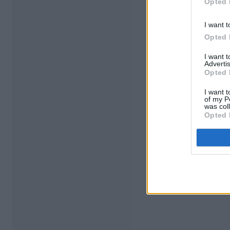
Opted 
I want t
Opted 
I want 
Advertis
Opted 
I want t
of my P
was col
Opted 