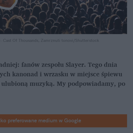
: Cast Of Thousands, Zamrznuti tonovi/Shutterstock
dniej: fanów zespołu Slayer. Tego dnia 
nych kanonad i wrzasku w miejsce śpiewu 
ą ulubioną muzyką. My podpowiadamy, po 
ako preferowane medium w Google