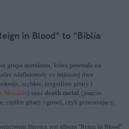
eign in Blood" to "Biblia 
owa grupa metalowa, która powstała na 
które zdefiniowały co najmniej dwa 
rkusja, szybkie, jazgotliwe gitary i 
 Metalliki
) oraz 
death metal
 (jeszcze 
, ciężkie gitary i growl, czyli przerażający, 
nictwem Slayera jest album "Reing in Blood" 