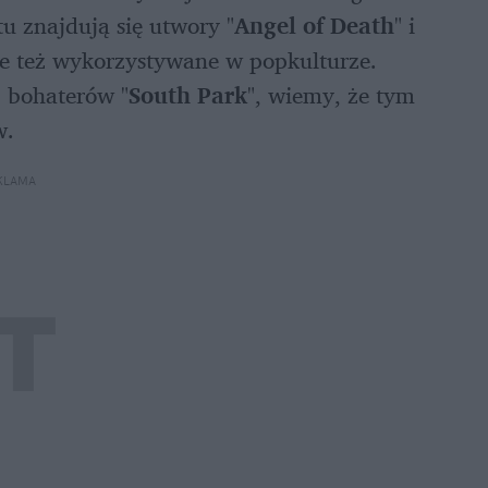
u znajdują się utwory "
Angel of Death
" i 
e też wykorzystywane w popkulturze. 
 bohaterów "
South Park
", wiemy, że tym 
. 
KLAMA 