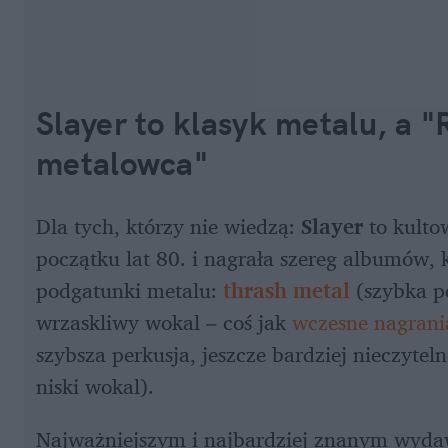
Slayer to klasyk metalu, a "R
metalowca"
Dla tych, którzy nie wiedzą: 
Slayer
 to kult
początku lat 80. i nagrała szereg albumów, 
podgatunki metalu:
thrash metal
 (szybka pe
wrzaskliwy wokal – coś jak
 wczesne nagrania
szybsza perkusja, jeszcze bardziej nieczytelne
niski wokal).
Najważniejszym i najbardziej znanym wydaw