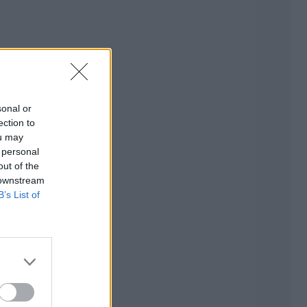
sonal or
ection to
ou may
 personal
out of the
 downstream
B’s List of