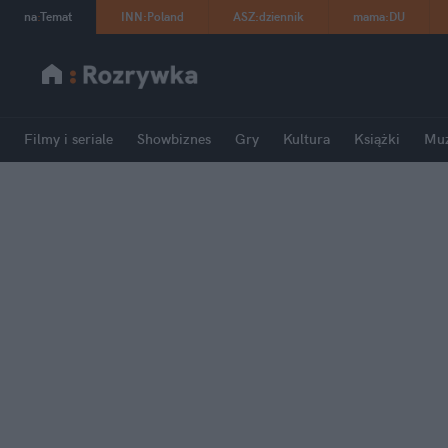
na
:
Temat
INN
:
Poland
ASZ
:
dziennik
mama
:
DU
Filmy i seriale
Showbiznes
Gry
Kultura
Książki
Mu