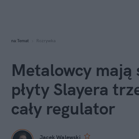
na
:
Temat
Rozrywka
Metalowcy mają s
płyty Slayera trz
cały regulator
Jacek Walewski