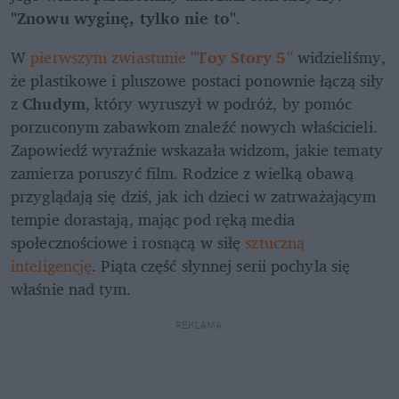
"Znowu wyginę, tylko nie to"
.
W 
pierwszym zwiastunie 
"Toy Story 5"
 widzieliśmy, 
że plastikowe i pluszowe postaci ponownie łączą siły 
z 
Chudym
, który wyruszył w podróż, by pomóc 
porzuconym zabawkom znaleźć nowych właścicieli. 
Zapowiedź wyraźnie wskazała widzom, jakie tematy 
zamierza poruszyć film. Rodzice z wielką obawą 
przyglądają się dziś, jak ich dzieci w zatrważającym 
tempie dorastają, mając pod ręką media 
społecznościowe i rosnącą w siłę 
sztuczną 
inteligencję
. Piąta część słynnej serii pochyla się 
właśnie nad tym.
REKLAMA 