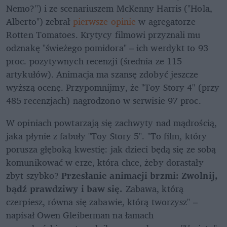
Nemo?") i ze scenariuszem McKenny Harris ("Hola, 
Alberto") zebrał 
pierwsze opinie
 w agregatorze 
Rotten Tomatoes. Krytycy filmowi przyznali mu 
odznakę "świeżego pomidora" – ich werdykt to 93 
proc. pozytywnych recenzji (średnia ze 115 
artykułów). Animacja ma szansę zdobyć jeszcze 
wyższą ocenę. Przypomnijmy, że "Toy Story 4" (przy 
485 recenzjach) nagrodzono w serwisie 97 proc.
W opiniach powtarzają się zachwyty nad mądrością, 
jaka płynie z fabuły "Toy Story 5". "To film, który 
porusza głęboką kwestię: jak dzieci będą się ze sobą 
komunikować w erze, która chce, żeby dorastały 
zbyt szybko? 
Przesłanie animacji brzmi: Zwolnij, 
bądź prawdziwy i baw się.
 Zabawa, którą 
czerpiesz, równa się zabawie, którą tworzysz" – 
napisał Owen Gleiberman na łamach 