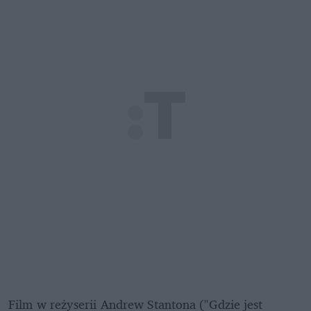
Film w reżyserii Andrew Stantona ("Gdzie jest 