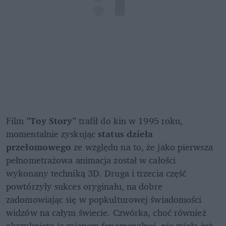
Film 
"Toy Story"
 trafił do kin w 1995 roku, 
momentalnie zyskując 
status dzieła 
przełomowego 
ze względu na to, że jako pierwsza 
pełnometrażowa animacja został w całości 
wykonany techniką 3D. Druga i trzecia część 
powtórzyły sukces oryginału, na dobre 
zadomowiając się w popkulturowej świadomości 
widzów na całym świecie. Czwórka, choć również 
okrzyknięto ją mianem fenomenalnej, nie miała już 