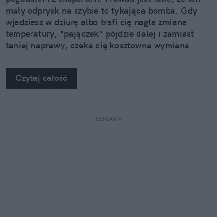
mały odprysk na szybie to tykająca bomba. Gdy
wjedziesz w dziurę albo trafi cię nagła zmiana
temperatury, "pajączek" pójdzie dalej i zamiast
taniej naprawy, czeka cię kosztowna wymiana
szyby. Wybrałem się do serwisu Autoglass®, żeby
na własne oczy zobaczyć, jak profesjonaliści radzą
Czytaj całość
sobie z takimi uszkodzeniami.
REKLAMA