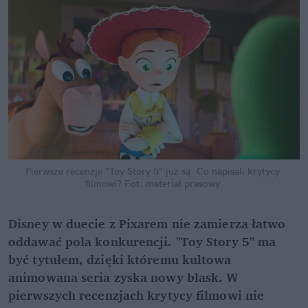
Pierwsze recenzje "Toy Story 5" już są. Co napisali krytycy 
filmowi?
Fot. materiał prasowy
Disney w duecie z Pixarem nie zamierza łatwo 
oddawać pola konkurencji. "Toy Story 5" ma 
być tytułem, dzięki któremu kultowa 
animowana seria zyska nowy blask. W 
pierwszych recenzjach krytycy filmowi nie 