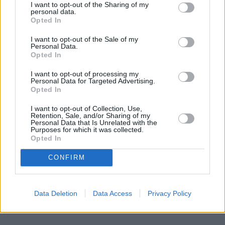
obserwuj nas w Google News!
I want to opt-out of the Sharing of my
personal data.
Opted In
Więcej:
Filmy
Kino
Dzieci
Rodzice
popkultura
I want to opt-out of the Sale of my
Personal Data.
Disney+ Plus
Disney
Hollywood
Opted In
I want to opt-out of processing my
Personal Data for Targeted Advertising.
Opted In
I want to opt-out of Collection, Use,
Retention, Sale, and/or Sharing of my
Personal Data that Is Unrelated with the
Purposes for which it was collected.
Opted In
Zuzanna Tomaszewicz
CONFIRM
Obserwuj
Napisz do mnie:
Data Deletion
Data Access
Privacy Policy
zuzanna.tomaszewicz@natemat.pl