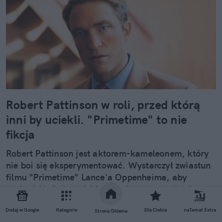
Robert Pattinson w roli, przed którą
inni by uciekli. "Primetime" to nie
fikcja
Robert Pattinson jest aktorem-kameleonem, który
nie boi się eksperymentować. Wystarczył zwiastun
filmu "Primetime" Lance'a Oppenheima, aby
stwierdzić, że brytyjski gwiazdor ma przed sobą
przełomową rolę. Wciela się w Chrisa Hansena,
Dodaj w Google
Kategorie
Dla Ciebie
naTemat Extra
gospodarza programu true crime demaskującego
Strona Główna