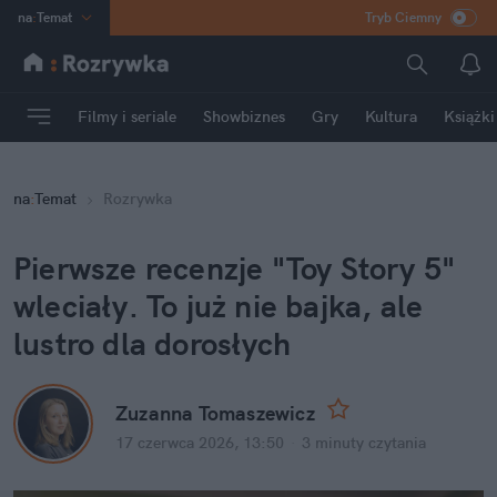
na
:
Temat
Tryb Ciemny
INN
:
Poland
ASZ
:
dziennik
Filmy i seriale
Showbiznes
Gry
Kultura
Książki
mama
:
DU
dad
:
HERO
na
:
Temat
Rozrywka
Rozrywka
Pierwsze recenzje "Toy Story 5" 
wleciały. To już nie bajka, ale 
lustro dla dorosłych
Zuzanna Tomaszewicz
17 czerwca 2026, 13:50
·
3 minuty
 czytania