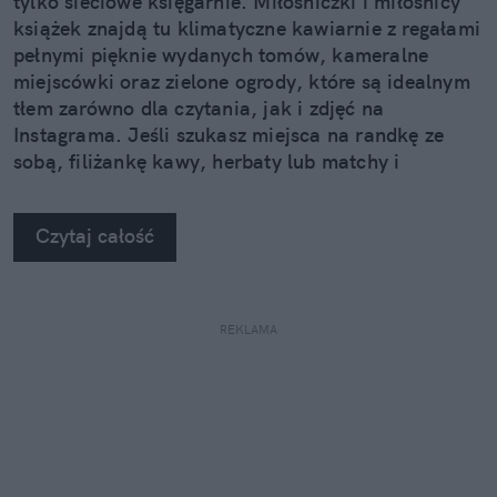
tylko sieciowe księgarnie. Miłośniczki i miłośnicy
książek znajdą tu klimatyczne kawiarnie z regałami
pełnymi pięknie wydanych tomów, kameralne
miejscówki oraz zielone ogrody, które są idealnym
tłem zarówno dla czytania, jak i zdjęć na
Instagrama. Jeśli szukasz miejsca na randkę ze
sobą, filiżankę kawy, herbaty lub matchy i
zatopienie się w nowej historii, oto nasze
subiektywne zestawienie pięciu świetnych
Czytaj całość
książkowych adresów na mapie stolicy.
REKLAMA