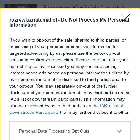
Romanse w Wiedźminie 4 rozpętają 
burzę. Prawdziwi fani sagi nie będą 
rozrywka.natemat.pl -
Do Not Process My Personal
ostrzyć zębów
Information
If you wish to opt-out of the sale, sharing to third parties, or
processing of your personal or sensitive information for
3. Hellblade: Senua's Sacrifice (2017)
targeted advertising by us, please use the below opt-out
section to confirm your selection. Please note that after your
opt-out request is processed you may continue seeing
interest-based ads based on personal information utilized by
us or personal information disclosed to third parties prior to
your opt-out. You may separately opt-out of the further
disclosure of your personal information by third parties on the
IAB’s list of downstream participants. This information may
also be disclosed by us to third parties on the
IAB’s List of
Downstream Participants
that may further disclose it to other
third parties.
Personal Data Processing Opt Outs