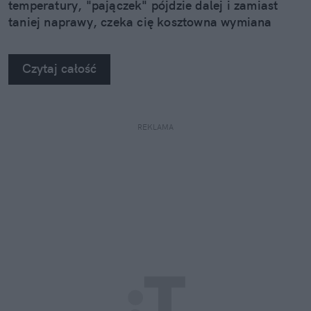
temperatury, "pajączek" pójdzie dalej i zamiast
taniej naprawy, czeka cię kosztowna wymiana
szyby. Wybrałem się do serwisu Autoglass®, żeby
na własne oczy zobaczyć, jak profesjonaliści radzą
Czytaj całość
sobie z takimi uszkodzeniami.
REKLAMA