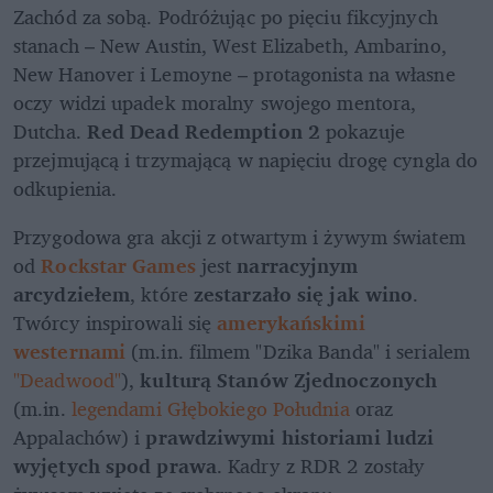
Zachód za sobą. Podróżując po pięciu fikcyjnych 
stanach – New Austin, West Elizabeth, Ambarino, 
New Hanover i Lemoyne – protagonista na własne 
oczy widzi upadek moralny swojego mentora, 
Dutcha. 
Red Dead Redemption 2
 pokazuje 
przejmującą i trzymającą w napięciu drogę cyngla do 
odkupienia.
Przygodowa gra akcji z otwartym i żywym światem 
od 
Rockstar Games
 jest 
narracyjnym 
arcydziełem
, które 
zestarzało się jak wino
. 
Twórcy inspirowali się 
amerykańskimi 
westernami
 (m.in. filmem "Dzika Banda" i serialem 
"Deadwood"
), 
kulturą Stanów Zjednoczonych
(m.in. 
legendami Głębokiego Południa
 oraz 
Appalachów) i 
prawdziwymi historiami ludzi 
wyjętych spod prawa
. Kadry z RDR 2 zostały 