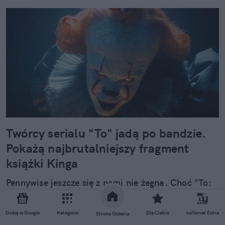
Twórcy serialu "To" jadą po bandzie.
Pokażą najbrutalniejszy fragment
książki Kinga
Pennywise jeszcze się z nami nie żegna. Choć "To:
Witajcie w Derry" zadebiutowało na HBO Max
dopiero kilka miesięcy temu, twórcy już pracują
Dodaj w Google
Kategorie
Dla Ciebie
naTemat Extra
Strona Główna
nad drugim sezonem. Jak zdradził jeden z twórców,