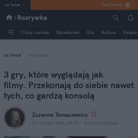
na
:
Temat
Tryb Ciemny
INN
:
Poland
ASZ
:
dziennik
Filmy i seriale
Showbiznes
Gry
Kultura
Książki
mama
:
DU
dad
:
HERO
na
:
Temat
Rozrywka
Rozrywka
3 gry, które wyglądają jak 
filmy. Przekonają do siebie nawet 
tych, co gardzą konsolą
Zuzanna Tomaszewicz
29 czerwca 2026, 06:06
·
3 minuty
 czytania