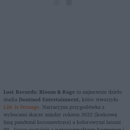
Lost Records: Bloom & Rage
 to najnowsze dzieło 
studia 
Dontnod Entertainment
, które stworzyło 
Life is Strange
. Narracyjna przygodówka z 
wyborami skacze między rokiem 2022 (końcową 
fazą pandemii koronawirusa) a kolorowymi latami 
90., łącząc nostalgię z 
paranormalnym horrorem
 i 