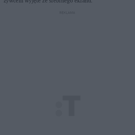
żywcem wyjęte ze srebrnego ekranu.
REKLAMA 