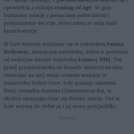
opowieścią z rodzaju 
coming-of-age
. W grze 
budujemy relację z postaciami pobocznymi i 
podejmujemy decyzje, które niosą ze sobą duże 
konsekwencje.
W Lost Records wcielamy się w rudowłosą 
Swann 
Holloway
, niezręczną nastolatkę, która w prezencie 
od rodziców dostaje świeżutką 
kamerę VHS
. Tuż 
przed przeprowadzką do Kanady dziewczyna chce 
uwiecznić na niej swoje ostatnie wakacje w 
miasteczku Velvet Cove. Gdy poznaje zabawną 
Norę, rozsądną Autumn i buntowniczą Kat, w 
okolicy zaczynają dziać się dziwne rzeczy. Coś w 
lesie wzywa do siebie ją i jej nowe przyjaciółki.
REKLAMA 