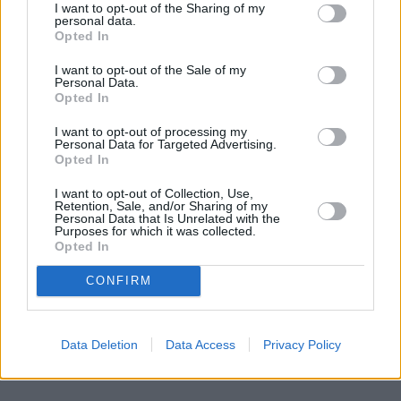
I want to opt-out of the Sharing of my
personal data.
Hellblade: Senua's Sacrifice
 śledzi losy 
Senui
, 
Opted In
wojowniczki z 
plemienia Piktów
 zamieszkujących 
I want to opt-out of the Sale of my
Orkady, która postanawia odbić z rąk 
nordyckich 
Personal Data.
Opted In
bogów
 duszę swojego ukochanego Dilliona. Kobieta 
schodzi do zaświatów
, gdzie jest prześladowana 
I want to opt-out of processing my
Personal Data for Targeted Advertising.
przez głosy w głowie, własne lęki i bóstwa czczone 
Opted In
przez wikingów. W trakcie niebezpiecznej podróży 
I want to opt-out of Collection, Use,
do Helheimu protagonistka zmierzy się z bolesną 
Retention, Sale, and/or Sharing of my
prawdą.
Personal Data that Is Unrelated with the
Purposes for which it was collected.
Opted In
CONFIRM
Data Deletion
Data Access
Privacy Policy