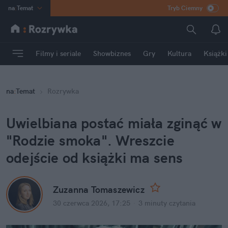
na
:
Temat
Tryb Ciemny
INN
:
Poland
ASZ
:
dziennik
Filmy i seriale
Showbiznes
Gry
Kultura
Książki
mama
:
DU
dad
:
HERO
na
:
Temat
Rozrywka
Rozrywka
Uwielbiana postać miała zginąć w 
"Rodzie smoka". Wreszcie 
odejście od książki ma sens
Zuzanna Tomaszewicz
30 czerwca 2026, 17:25
·
3 minuty
 czytania