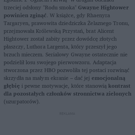
trzeciej odsłony "Rodu smoka" 
Gwayne Hightower 
powinien zginąć
. W książce, gdy Rhaenyra 
Targaryen, prawowita dziedziczka Żelaznego Tronu, 
przejmowała Królewską Przystań, brat Alicent 
Hightower został zabity przez dowódcę złotych 
płaszczy, Luthora Largenta, który przeszył jego 
brzuch mieczem. Serialowy Gwayne ostatecznie nie 
podzielił losu swojego pierwowzoru. Adaptacja 
stworzona przez HBO pozwoliła tej postaci rozwinąć 
skrzydła na małym ekranie – dać jej 
emocjonalną 
głębię
 i pewne motywacje, które stanowią 
kontrast 
dla pozostałych członków stronnictwa zielonych
(uzurpatorów). 
REKLAMA 