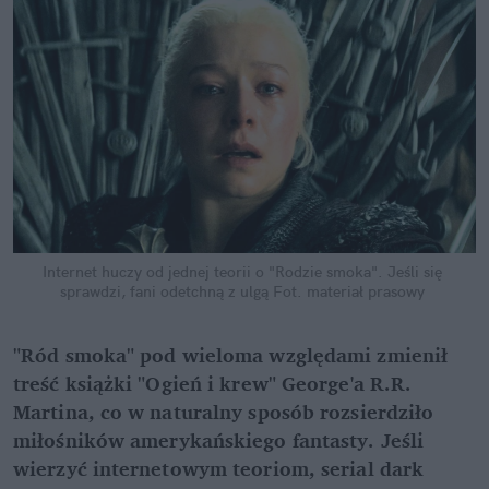
Internet huczy od jednej teorii o "Rodzie smoka". Jeśli się 
sprawdzi, fani odetchną z ulgą
Fot. materiał prasowy
"Ród smoka" pod wieloma względami zmienił 
treść książki "Ogień i krew" George'a R.R. 
Martina, co w naturalny sposób rozsierdziło 
miłośników amerykańskiego fantasty. Jeśli 
wierzyć internetowym teoriom, serial dark 