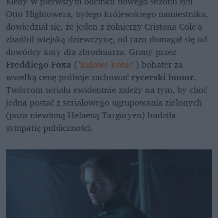
Kiedy w pierwszym odcinku nowego sezonu syn 
Otto Hightowera, byłego królewskiego namiestnika, 
dowiedział się, że jeden z żołnierzy Cristona Cole'a 
zhańbił wiejską dziewczynę, od razu domagał się od 
dowódcy kary dla zbrodniarza. Grany przez 
Freddiego Foxa
 (
"Kulawe konie"
) bohater za 
wszelką cenę próbuje zachować 
rycerski honor
. 
Twórcom serialu ewidentnie zależy na tym, by choć 
jedna postać z serialowego ugrupowania zielonych 
(poza niewinną Helaeną Targaryen) budziła 
sympatię publiczności.