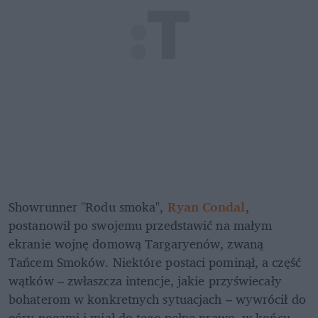
Showrunner "Rodu smoka", 
Ryan Condal
, 
postanowił po swojemu przedstawić na małym 
ekranie wojnę domową Targaryenów, zwaną 
Tańcem Smoków. Niektóre postaci pominął, a część 
wątków – zwłaszcza intencje, jakie przyświecały 
bohaterom w konkretnych sytuacjach – wywrócił do 
góry nogami i miał do tego pełne prawo, w końcu 