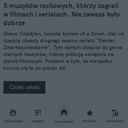
5 muzyków rockowych, którzy zagrali
w filmach i serialach. Nie zawsze było
dobrze
Shavo Odadjian, basista System of a Down, stał się
częścią obsady drugiego sezonu serialu "Dexter:
Zmartwychwstanie". Tym samym dołącza do grona
znanych muzyków, którzy próbują szczęścia na
planie filmowym. Problem w tym, że nierzadko
kończy się to po prostu źle.
Czytaj całość
REKLAMA
Dodaj w Google
Kategorie
Dla Ciebie
naTemat Extra
Strona Główna