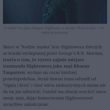
Freddie Fox jako Gwayne Hightower w serialu "Ród smoka".
Fot. 
materiał prasowy
Skoro w "Rodzie smoka" losy Hightowera zboczyły 
ze ścieżki wydeptanej przez George'a R.R. Martina, 
teoria o tym, że rycerz zajmie miejsce 
Garmunda Hightowera jako mąż Rhaeny 
Targaryen
, wydaje się coraz bardziej 
prawdopodobna. Serial dawno temu odszedł od 
"Ognia i krwi" i choć wielu niekorzystnych zmian nie 
da się już odwrócić, Condal ma okazję oczyścić nieco 
swoje imię, dając honorowemu Hightowerowi 
szczęśliwe zakończenie.