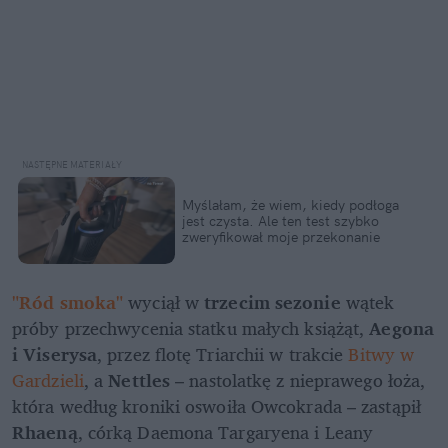
Myślałam, że wiem, kiedy podłoga 
jest czysta. Ale ten test szybko 
zweryfikował moje przekonanie
"Ród smoka"
 wyciął w 
trzecim sezonie
 wątek 
próby przechwycenia statku małych książąt, 
Aegona 
i Viserysa
, przez flotę Triarchii w trakcie 
Bitwy w 
Gardzieli
, a 
Nettles
 – nastolatkę z nieprawego łoża, 
która według kroniki oswoiła Owcokrada – zastąpił 
Rhaeną
, córką Daemona Targaryena i Leany 