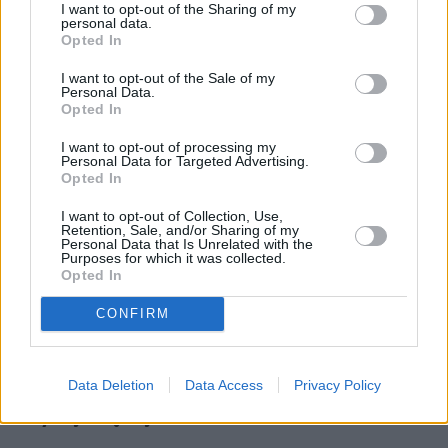
I want to opt-out of the Sharing of my
personal data.
Opted In
I want to opt-out of the Sale of my
Personal Data.
Opted In
I want to opt-out of processing my
Zuzanna Tomaszewicz
Personal Data for Targeted Advertising.
Opted In
Obserwuj
I want to opt-out of Collection, Use,
Retention, Sale, and/or Sharing of my
Napisz do mnie:
Personal Data that Is Unrelated with the
zuzanna.tomaszewicz@natemat.pl
Purposes for which it was collected.
Opted In
CONFIRM
Data Deletion
Data Access
Privacy Policy
Czytaj więcej