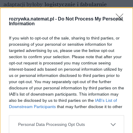
adaptacji byłoby 
logistycznie i fabularnie 
daremne
. 
Nie wybaczę Condalowi, że zbył 
Nettles, ale Garmunda jestem skłonna poświęcić 
rozrywka.natemat.pl -
Do Not Process My Personal
Information
za Gwayne'a.
If you wish to opt-out of the sale, sharing to third parties, or
Nadmieńmy, iż Fox zasugerował w wywiadzie z 
processing of your personal or sensitive information for
portalem ScreenRant, że to, co showrunner i 
targeted advertising by us, please use the below opt-out
scenarzystka Sara Hess zaplanowali dla jego postaci, 
section to confirm your selection. Please note that after your
powinno być 
miłym zaskoczeniem
 dla widzów.
opt-out request is processed you may continue seeing
interest-based ads based on personal information utilized by
us or personal information disclosed to third parties prior to
your opt-out. You may separately opt-out of the further
Nie przegap żadnej ważnej wiadomości i
disclosure of your personal information by third parties on the
obserwuj nas w Google News!
IAB’s list of downstream participants. This information may
also be disclosed by us to third parties on the
IAB’s List of
Downstream Participants
that may further disclose it to other
Więcej:
third parties.
Seriale
Telewizja
Gra o Tron
Aktorzy
HBO
popkultura
HBO Max
Ród smoka
Personal Data Processing Opt Outs