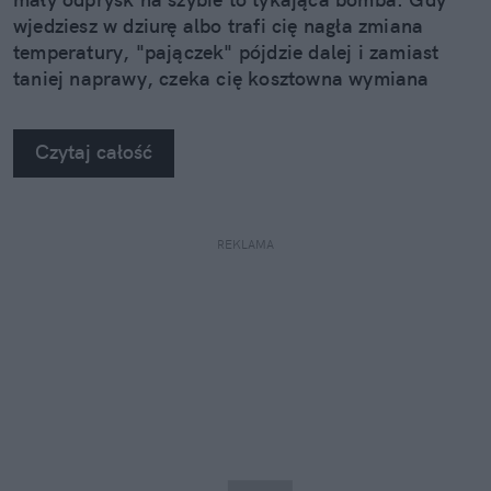
wjedziesz w dziurę albo trafi cię nagła zmiana
temperatury, "pajączek" pójdzie dalej i zamiast
taniej naprawy, czeka cię kosztowna wymiana
szyby. Wybrałem się do serwisu Autoglass®, żeby
na własne oczy zobaczyć, jak profesjonaliści radzą
Czytaj całość
sobie z takimi uszkodzeniami.
REKLAMA