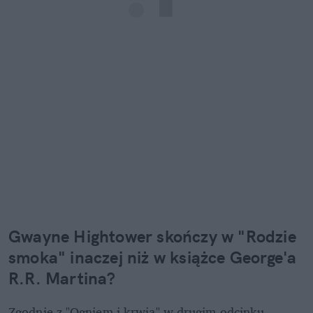
Gwayne Hightower skończy w "Rodzie 
smoka" inaczej niż w książce George'a 
R.R. Martina?
Zgodnie z "Ogniem i krwią" w drugim odcinku 