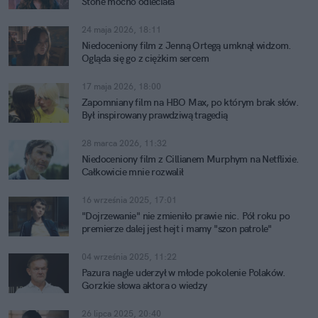
Stone mocno odleciała
24 maja 2026, 18:11
Niedoceniony film z Jenną Ortegą umknął widzom.
Ogląda się go z ciężkim sercem
17 maja 2026, 18:00
Zapomniany film na HBO Max, po którym brak słów.
Był inspirowany prawdziwą tragedią
28 marca 2026, 11:32
Niedoceniony film z Cillianem Murphym na Netflixie.
Całkowicie mnie rozwalił
16 września 2025, 17:01
"Dojrzewanie" nie zmieniło prawie nic. Pół roku po
premierze dalej jest hejt i mamy "szon patrole"
04 września 2025, 11:22
Pazura nagle uderzył w młode pokolenie Polaków.
Gorzkie słowa aktora o wiedzy
26 lipca 2025, 20:40