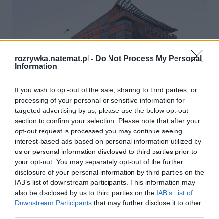
rozrywka.natemat.pl -
Do Not Process My Personal
Information
If you wish to opt-out of the sale, sharing to third parties, or
processing of your personal or sensitive information for
Filmy i seriale
targeted advertising by us, please use the below opt-out
section to confirm your selection. Please note that after your
31 sierpnia 2012, 18:01
opt-out request is processed you may continue seeing
interest-based ads based on personal information utilized by
Kształcą ekonomistów, a sami są na
us or personal information disclosed to third parties prior to
minusie. Szkoła Główna Handlowa z
your opt-out. You may separately opt-out of the further
disclosure of your personal information by third parties on the
problemami finansowymi
IAB’s list of downstream participants. This information may
also be disclosed by us to third parties on the
IAB’s List of
Downstream Participants
that may further disclose it to other
third parties.