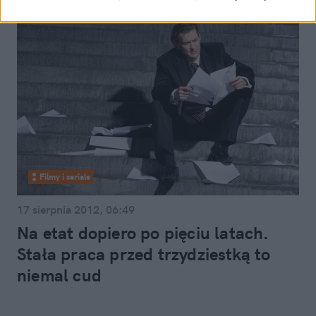
Filmy i seriale
17 sierpnia 2012, 06:49
Na etat dopiero po pięciu latach.
Stała praca przed trzydziestką to
niemal cud