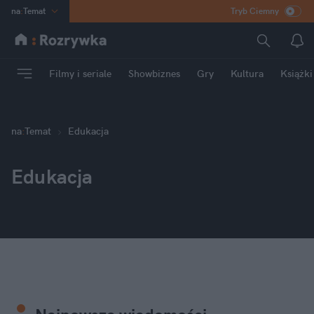
na
:
Temat
Tryb Ciemny
INN
:
Poland
ASZ
:
dziennik
Filmy i seriale
Showbiznes
Gry
Kultura
Książki
mama
:
DU
dad
:
HERO
Rozrywka
na
:
Temat
Edukacja
Edukacja