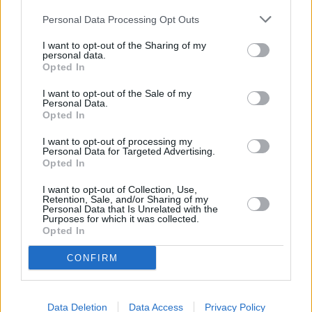
Personal Data Processing Opt Outs
I want to opt-out of the Sharing of my
personal data.
Opted In
I want to opt-out of the Sale of my
Personal Data.
Opted In
I want to opt-out of processing my
Personal Data for Targeted Advertising.
Filmy i seriale
Opted In
21 sierpnia 2012, 10:05
I want to opt-out of Collection, Use,
Retention, Sale, and/or Sharing of my
Polacy głupsi niż Amerykanie?
Personal Data that Is Unrelated with the
Purposes for which it was collected.
Wierzymy, że lasery wydają dźwięki,
Opted In
żyliśmy z dinozaurami, a pomidory
CONFIRM
nie mają genów
Data Deletion
Data Access
Privacy Policy