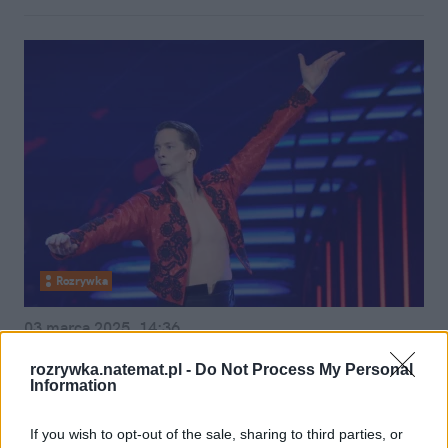
Rozrywka
03 marca 2025, 14:36
Fani oburzeni udziałem Barczaka w
rozrywka.natemat.pl -
Do Not Process My Personal
"TzG". Okazuje się, że miał już
Information
wcześniej do czynienia z tańcem
If you wish to opt-out of the sale, sharing to third parties, or