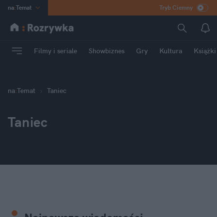
na
:
Temat
Tryb Ciemny
INN
:
Poland
ASZ
:
dziennik
Filmy i seriale
Showbiznes
Gry
Kultura
Książki
mama
:
DU
dad
:
HERO
Rozrywka
na
:
Temat
Taniec
Taniec