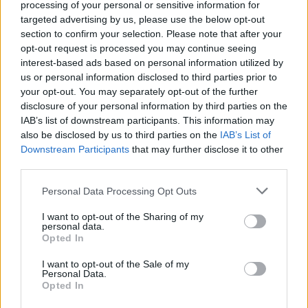
processing of your personal or sensitive information for
targeted advertising by us, please use the below opt-out
section to confirm your selection. Please note that after your
opt-out request is processed you may continue seeing
interest-based ads based on personal information utilized by
us or personal information disclosed to third parties prior to
your opt-out. You may separately opt-out of the further
disclosure of your personal information by third parties on the
IAB’s list of downstream participants. This information may
also be disclosed by us to third parties on the
IAB’s List of
Downstream Participants
that may further disclose it to other
third parties.
Personal Data Processing Opt Outs
Rozrywka
I want to opt-out of the Sharing of my
25 lutego 2025, 14:29
personal data.
Opted In
Wejściówki na "TzG" wyprzedały się
na pniu, ale Polsat wymyślił bilety...
I want to opt-out of the Sale of my
Personal Data.
na próby. Znamy ceny
Opted In