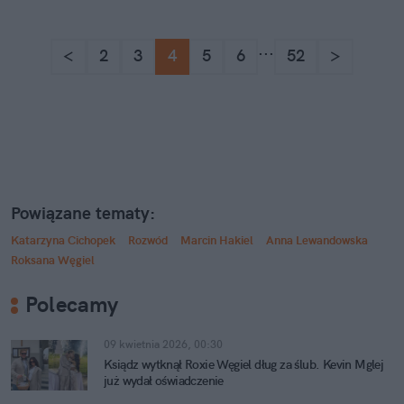
...
<
2
3
4
5
6
52
>
Powiązane tematy:
Katarzyna Cichopek
Rozwód
Marcin Hakiel
Anna Lewandowska
Roksana Węgiel
Polecamy
09 kwietnia 2026, 00:30
Ksiądz wytknął Roxie Węgiel dług za ślub. Kevin Mglej
już wydał oświadczenie