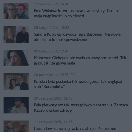
19 marca 2026, 14:48
Pola Wiśniewska wrzuca wymowne cytaty. Fani nie
mają wątpliwości, o co chodzi
25 lutego 2026, 10:33
Sandra Kubicka rozwodzi się z Baronem. Nerwowa
atmosfera to mało powiedziane
02 lutego 2026, 12:45
Katarzyna Cichopek oberwała za nowy samochód. Tak
ją zrugali, że głowa mała
26 października 2025, 08:11
Kurski i była posłanka PiS wśród gości. Tak wyglądał
ślub "Kurzopków"
29 czerwca 2025, 12:48
Pela pierwszy raz tak szczegółowo o rozstaniu. Zarzuca
Kaczorowskiej zdradę
11 czerwca 2025, 13:15
Lewandowska zareagowała na aferę z Probierzem.