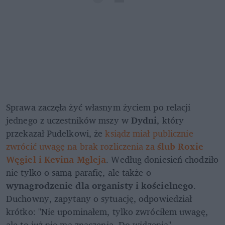
Sprawa zaczęła żyć własnym życiem po relacji 
jednego z uczestników mszy w
 Dydni
, który 
przekazał Pudelkowi, że
 ksiądz miał publicznie 
zwrócić uwagę na brak rozliczenia za 
ślub Roxie 
Węgiel i Kevina Mgleja
. Według doniesień chodziło 
nie tylko o samą parafię, ale także o 
wynagrodzenie dla organisty i kościelnego
. 
Duchowny, zapytany o sytuację, odpowiedział 
krótko: "Nie upominałem, tylko zwróciłem uwagę, 
ale to już nie ma znaczenia. Do widzenia".