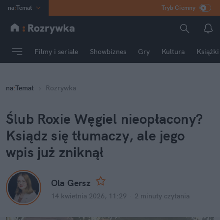
na
:
Temat
Tryb Ciemny
INN
:
Poland
ASZ
:
dziennik
Filmy i seriale
Showbiznes
Gry
Kultura
Książki
mama
:
DU
dad
:
HERO
na
:
Temat
Rozrywka
Rozrywka
Ślub Roxie Węgiel nieopłacony? 
Ksiądz się tłumaczy, ale jego 
wpis już zniknął
Ola Gersz
14 kwietnia 2026, 11:29
·
2 minuty
 czytania