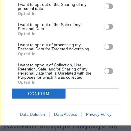
I want to opt-out of the Sharing of my
personal data.
Opted In
I want to opt-out of the Sale of my
Personal Data.
Opted In
I want to opt-out of processing my
Personal Data for Targeted Advertising.
Opted In
Proboszcz z Dydni złożył również Roxie Węgiel i 
I want to opt-out of Collection, Use,
Kevinowi Mglejowi życzenia oraz zaznaczył, że 
Retention, Sale, and/or Sharing of my
Personal Data that Is Unrelated with the
"
kwestie dotyczące szczegółowych kosztów 
Purposes for which it was collected.
wynikających z posługi, w tym asysty organisty 
Opted In
oraz kościelnego, decyduję się pozostawić w 
CONFIRM
milczeniu
, kierując się szacunkiem do powagi 
sprawowanej funkcji".
Data Deletion
Data Access
Privacy Policy
Największe zdziwienie wywołał jednak fakt, że 
oświadczenie zniknęło już z oficjalnej strony 