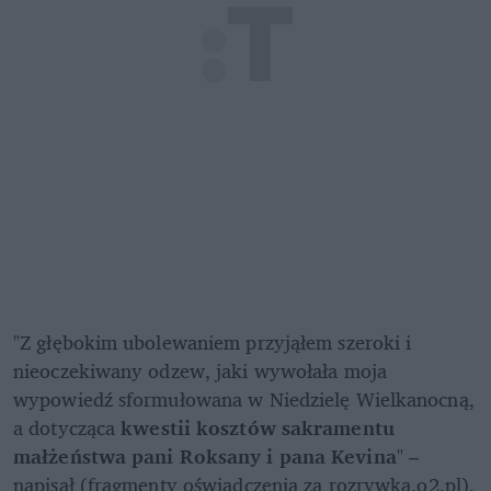
"Z głębokim ubolewaniem przyjąłem szeroki i 
nieoczekiwany odzew, jaki wywołała moja 
wypowiedź sformułowana w Niedzielę Wielkanocną, 
a dotycząca 
kwestii kosztów sakramentu 
małżeństwa pani Roksany i pana Kevina
" – 
napisał (fragmenty oświadczenia za rozrywka.o2.pl), 