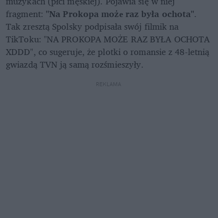
muzykach (płci męskiej). Pojawia się w niej 
fragment: 
"Na Prokopa możе raz była ochota"
. 
Tak zresztą Spolsky podpisała swój filmik na 
TikToku: "NA PROKOPA MOŻE RAZ BYŁA OCHOTA 
XDDD", co sugeruje, że plotki o romansie z 48-letnią 
gwiazdą TVN ją samą rozśmieszyły.
REKLAMA 