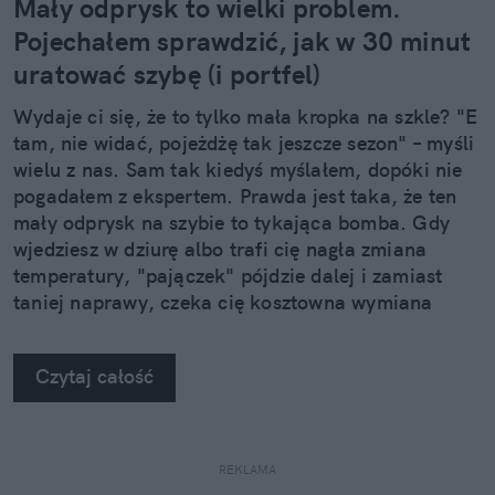
Mały odprysk to wielki problem.
Pojechałem sprawdzić, jak w 30 minut
uratować szybę (i portfel)
Wydaje ci się, że to tylko mała kropka na szkle? "E
tam, nie widać, pojeżdżę tak jeszcze sezon" – myśli
wielu z nas. Sam tak kiedyś myślałem, dopóki nie
pogadałem z ekspertem. Prawda jest taka, że ten
mały odprysk na szybie to tykająca bomba. Gdy
wjedziesz w dziurę albo trafi cię nagła zmiana
temperatury, "pajączek" pójdzie dalej i zamiast
taniej naprawy, czeka cię kosztowna wymiana
szyby. Wybrałem się do serwisu Autoglass®, żeby
na własne oczy zobaczyć, jak profesjonaliści radzą
Czytaj całość
sobie z takimi uszkodzeniami.
REKLAMA