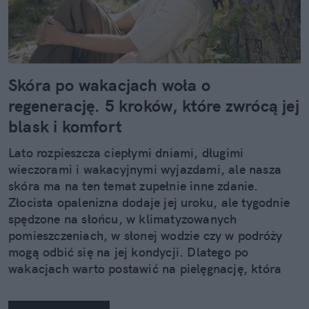
Skóra po wakacjach woła o
regenerację. 5 kroków, które zwrócą jej
blask i komfort
Lato rozpieszcza ciepłymi dniami, długimi
wieczorami i wakacyjnymi wyjazdami, ale nasza
skóra ma na ten temat zupełnie inne zdanie.
Złocista opalenizna dodaje jej uroku, ale tygodnie
spędzone na słońcu, w klimatyzowanych
pomieszczeniach, w słonej wodzie czy w podróży
mogą odbić się na jej kondycji. Dlatego po
wakacjach warto postawić na pielęgnację, która
nie kończy się na samym nawilżeniu. Sprawdzamy,
jak pięć kosmetyków z linii Neuro Adapt marki