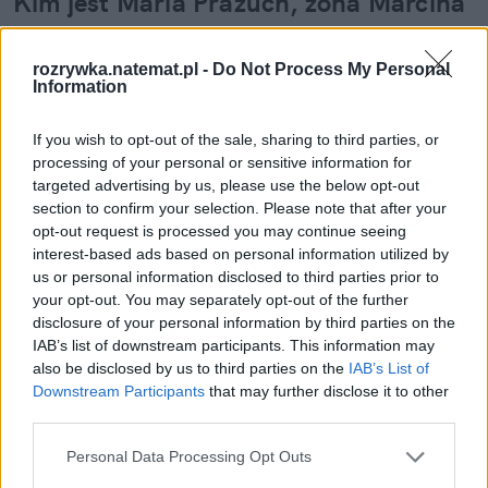
Kim jest Maria Prażuch, żona Marcina 
Prokopa?
rozrywka.natemat.pl -
Do Not Process My Personal
Maria Prażuch-Prokop i Marcin Prokop byli razem 
Information
20 lat. Poznali się na imprezie u wspólnych 
znajomych, a w 2006 roku doczekali się
 córki Zofii
. 
If you wish to opt-out of the sale, sharing to third parties, or
processing of your personal or sensitive information for
Żona dziennikarza przez lata pozostawała poza 
targeted advertising by us, please use the below opt-out
światłem reflektorów. Konsekwentnie unikała 
section to confirm your selection. Please note that after your
rozgłosu i rzadko pojawiała się publicznie. 
opt-out request is processed you may continue seeing
interest-based ads based on personal information utilized by
Zawodowo zajmuje się jogą i nauką 
us or personal information disclosed to third parties prior to
świadomego oddechu.
 Zanim jednak całkowicie 
your opt-out. You may separately opt-out of the further
disclosure of your personal information by third parties on the
zmieniła swoją ścieżkę zawodową i została 
IAB’s list of downstream participants. This information may
certyfikowaną trenerką, przez 15 lat pracowała w 
also be disclosed by us to third parties on the
IAB’s List of
marketingu korporacyjnym. 
Downstream Participants
that may further disclose it to other
third parties.
Przełomowym momentem w jej życiu okazał się 
Personal Data Processing Opt Outs
półmaraton, podczas którego z powodu stresu i 