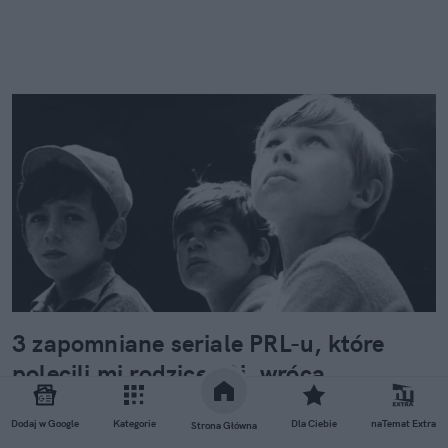
3 zapomniane seriale PRL-u, które
polecili mi rodzice. Oj, wrócą
wspomnienia
Dodaj w Google
Kategorie
Dla Ciebie
naTemat Extra
Strona Główna
Często rozmawiam z rodzicami o polskich serialach