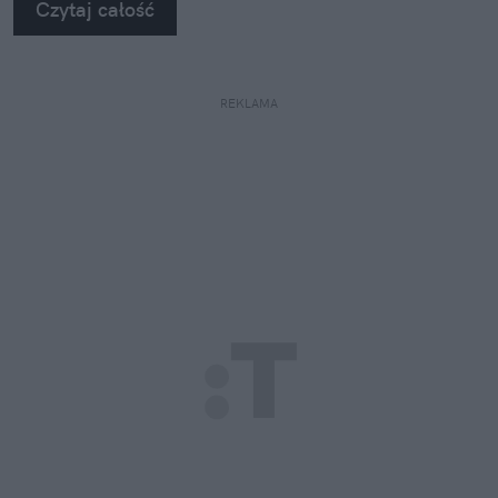
Czytaj całość
Clochee może pomóc skórze odzyskać równowagę.
REKLAMA