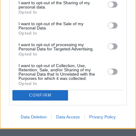
wycieńczenia straciła przytomność. To właśnie 
I want to opt-out of the Sharing of my
personal data.
wtedy 
Maria Prażuch 
podjęła decyzję o  całkowitej 
Opted In
zmianie trybu życia i zwróceniu się w stronę jogi 
oraz świadomego oddychania.
I want to opt-out of the Sale of my
Personal Data.
Opted In
I want to opt-out of processing my
Nie przegap żadnej ważnej wiadomości i
Personal Data for Targeted Advertising.
Opted In
obserwuj nas w Google News!
I want to opt-out of Collection, Use,
Więcej:
Retention, Sale, and/or Sharing of my
Personal Data that Is Unrelated with the
Celebryci
Marcin Prokop
Dziennikarze
Purposes for which it was collected.
Opted In
Showbiznes
CONFIRM
Data Deletion
Data Access
Privacy Policy