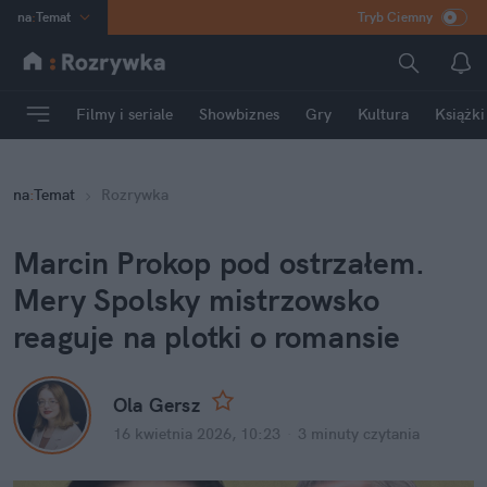
na
:
Temat
Tryb Ciemny
INN
:
Poland
ASZ
:
dziennik
Filmy i seriale
Showbiznes
Gry
Kultura
Książki
mama
:
DU
dad
:
HERO
na
:
Temat
Rozrywka
Rozrywka
Marcin Prokop pod ostrzałem. 
Mery Spolsky mistrzowsko 
reaguje na plotki o romansie
Ola Gersz
16 kwietnia 2026, 10:23
·
3 minuty
 czytania