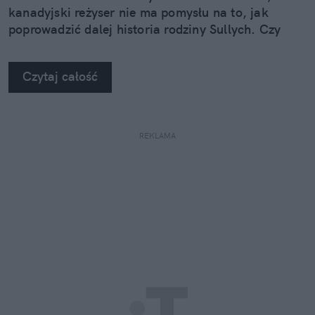
kanadyjski reżyser nie ma pomysłu na to, jak
poprowadzić dalej historia rodziny Sullych. Czy
jego potencjalna rezygnacja z "Avatara" nie
wyszłaby mu na dobre?
Czytaj całość
REKLAMA