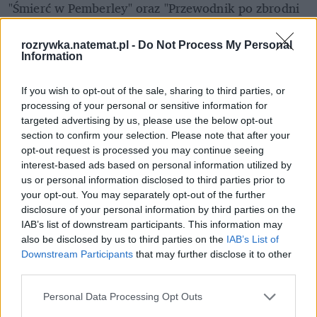
"Śmierć w Pemberley" oraz "Przewodnik po zbrodni 
według grzecznej dziewczynki".
rozrywka.natemat.pl -
Do Not Process My Personal
Information
Nie przegap żadnej ważnej wiadomości i
If you wish to opt-out of the sale, sharing to third parties, or
obserwuj nas w Google News!
processing of your personal or sensitive information for
targeted advertising by us, please use the below opt-out
Więcej:
section to confirm your selection. Please note that after your
Filmy
Seriale
Netflix
opt-out request is processed you may continue seeing
interest-based ads based on personal information utilized by
us or personal information disclosed to third parties prior to
your opt-out. You may separately opt-out of the further
disclosure of your personal information by third parties on the
IAB’s list of downstream participants. This information may
also be disclosed by us to third parties on the
IAB’s List of
Downstream Participants
that may further disclose it to other
third parties.
Ola Gersz
Personal Data Processing Opt Outs
Obserwuj