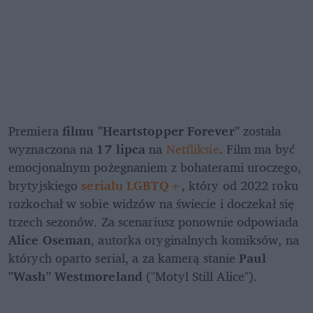
Premiera 
filmu "Heartstopper Forever"
 została 
wyznaczona na 
17 lipca 
na 
Netfliksie
. Film ma być 
emocjonalnym pożegnaniem z bohaterami uroczego, 
brytyjskiego
serialu LGBTQ+
, który od 2022 roku 
rozkochał w sobie widzów na świecie i doczekał się 
trzech sezonów. Za scenariusz ponownie odpowiada 
Alice Oseman
, autorka oryginalnych komiksów, na 
których oparto serial, a za kamerą stanie 
Paul 
"Wash" Westmoreland 
("Motyl Still Alice").