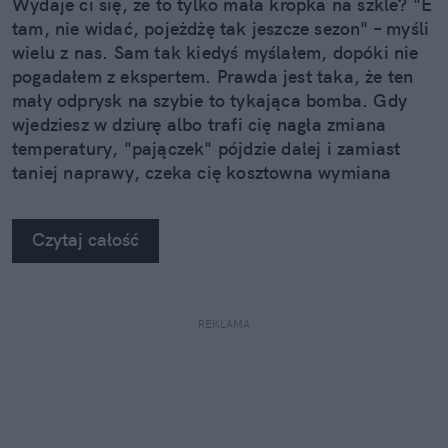
Wydaje ci się, że to tylko mała kropka na szkle? "E
tam, nie widać, pojeżdżę tak jeszcze sezon" – myśli
wielu z nas. Sam tak kiedyś myślałem, dopóki nie
pogadałem z ekspertem. Prawda jest taka, że ten
mały odprysk na szybie to tykająca bomba. Gdy
wjedziesz w dziurę albo trafi cię nagła zmiana
temperatury, "pajączek" pójdzie dalej i zamiast
taniej naprawy, czeka cię kosztowna wymiana
szyby. Wybrałem się do serwisu Autoglass®, żeby
na własne oczy zobaczyć, jak profesjonaliści radzą
Czytaj całość
sobie z takimi uszkodzeniami.
REKLAMA