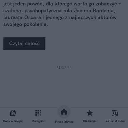
jest jeden powód, dla którego warto go zobaczyć –
szalona, psychopatyczna rola Javiera Bardema,
laureata Oscara i jednego z najlepszych aktorów
swojego pokolenia.
Czytaj całość
REKLAMA
Dodaj w Google
Kategorie
Dla Ciebie
naTemat Extra
Strona Główna