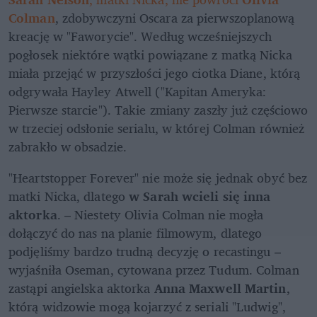
Colman
, zdobywczyni Oscara za pierwszoplanową 
kreację w "Faworycie". Według wcześniejszych 
pogłosek niektóre wątki powiązane z matką Nicka 
miała przejąć w przyszłości jego ciotka Diane, którą 
odgrywała Hayley Atwell ("Kapitan Ameryka: 
Pierwsze starcie"). Takie zmiany zaszły już częściowo 
w trzeciej odsłonie serialu, w której Colman również 
zabrakło w obsadzie.
"Heartstopper Forever" nie może się jednak obyć bez 
matki Nicka, dlatego 
w Sarah wcieli się inna 
aktorka
. – Niestety Olivia Colman nie mogła 
dołączyć do nas na planie filmowym, dlatego 
podjęliśmy bardzo trudną decyzję o recastingu – 
wyjaśniła Oseman, cytowana przez Tudum. Colman 
zastąpi angielska aktorka 
Anna Maxwell Martin
, 
którą widzowie mogą kojarzyć z seriali "Ludwig", 