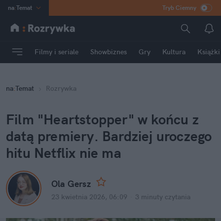
na
:
Temat
Tryb Ciemny
INN
:
Poland
ASZ
:
dziennik
Filmy i seriale
Showbiznes
Gry
Kultura
Książki
mama
:
DU
dad
:
HERO
na
:
Temat
Rozrywka
Rozrywka
Film "Heartstopper" w końcu z 
datą premiery. Bardziej uroczego 
hitu Netflix nie ma
Ola Gersz
23 kwietnia 2026, 06:09
·
3 minuty
 czytania