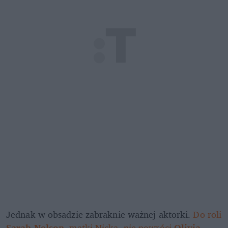
Jednak w obsadzie zabraknie ważnej aktorki. 
Do roli 
Sarah Nelson
, matki Nicka, nie powróci 
Olivia 