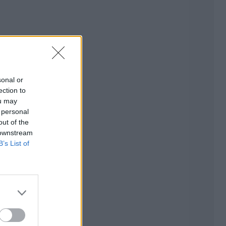
sonal or
ection to
ou may
 personal
out of the
 downstream
B’s List of