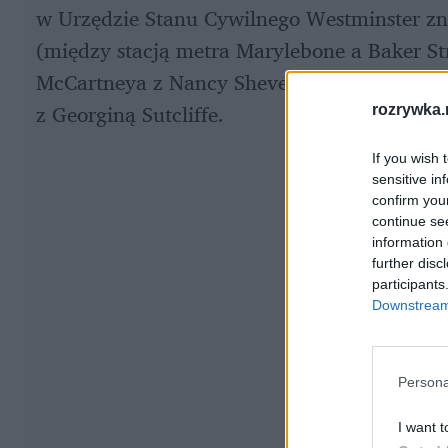
w Urzędzie Stanu Cywilnego Westminster zna
(między stacją metra Marylebone a Baker Str
McCartneya z Nancy Shevell, Melanie Griffi
z Georginą Sutcliffe.
rozrywka.
If you wish 
sensitive in
confirm you
continue se
information 
further disc
participants
Downstream 
Persona
I want t