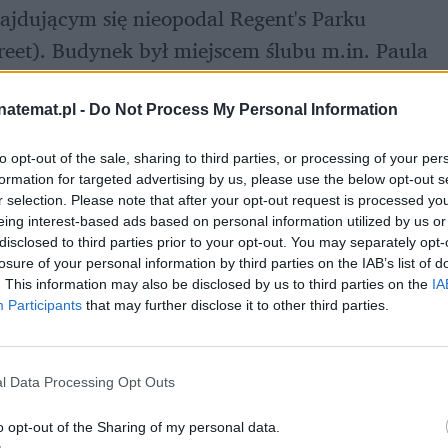
jdującym się nieopodal Regent's Parku 
eet). Budynek był miejscem ślubu m.in. Paula 
th z Antonio Banderasem, a także Seana Beana 
natemat.pl -
Do Not Process My Personal Information
to opt-out of the sale, sharing to third parties, or processing of your per
formation for targeted advertising by us, please use the below opt-out s
r selection. Please note that after your opt-out request is processed y
eing interest-based ads based on personal information utilized by us or
disclosed to third parties prior to your opt-out. You may separately opt-
losure of your personal information by third parties on the IAB’s list of
. This information may also be disclosed by us to third parties on the
IA
Participants
that may further disclose it to other third parties.
l Data Processing Opt Outs
o opt-out of the Sharing of my personal data.