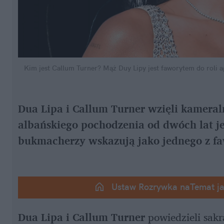
Kim jest Callum Turner? Mąż Duy Lipy jest faworytem do roli 
Dua Lipa i Callum Turner wzięli kameraln
albańskiego pochodzenia od dwóch lat je
bukmacherzy wskazują jako jednego z f
Ustaw Rozrywka naTemat j
Dua Lipa i Callum Turner
 powiedzieli sak