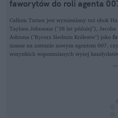
faworytów do roli agenta 00
Callum Turner jest wymieniany tuż obok Harri
Taylora-Johnsona ("28 lat później"), Jacoba 
Ashtona ("Rycerz Siedmiu Królestw") jako 
fa
szanse na zostanie nowym agentem 007, czyl
wszystkich wspomnianych wyżej kandydató
RE