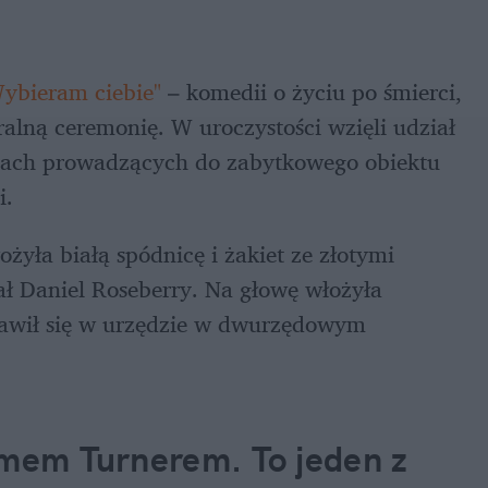
Wybieram ciebie"
 – komedii o życiu po śmierci, 
ralną ceremonię. W uroczystości wzięli udział 
odach prowadzących do zabytkowego obiektu 
i.
żyła białą spódnicę i żakiet ze złotymi 
ał Daniel Roseberry. Na głowę włożyła 
jawił się w urzędzie w dwurzędowym 
umem Turnerem. To jeden z 