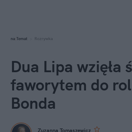
na
:
Temat
Rozrywka
Dua Lipa wzięła ś
faworytem do rol
Bonda
Zuzanna Tomaszewicz