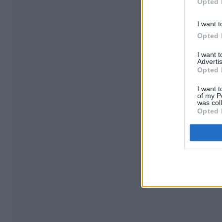
Opted 
I want t
Opted 
I want 
Advertis
Opted 
I want t
of my P
was col
Opted 