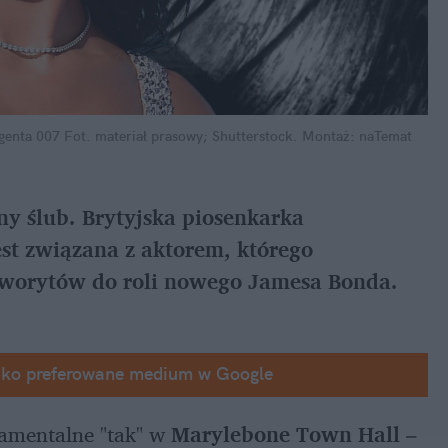
agenta 007
Fot. materiał prasowy; Shutterstock. Montaż: naTemat
y ślub. Brytyjska piosenkarka 
st związana z aktorem, którego 
aworytów do roli nowego Jamesa Bonda.
ako preferowane medium w Google
ramentalne "tak" w 
Marylebone Town Hall
 – 