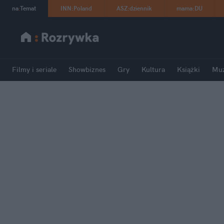
na
:
Temat
INN
:
Poland
ASZ
:
dziennik
mama
:
DU
Filmy i seriale
Showbiznes
Gry
Kultura
Książki
Mu