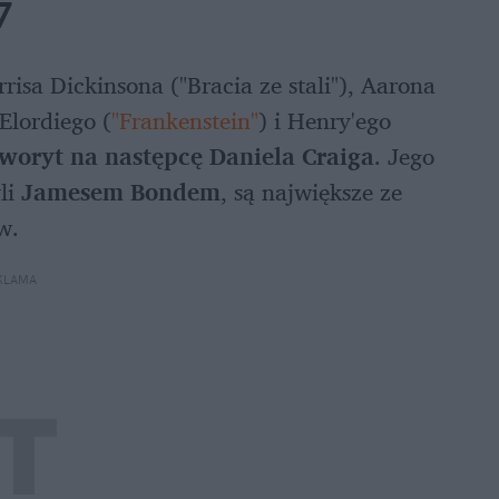
7
sa Dickinsona ("Bracia ze stali"), Aarona 
Elordiego (
"Frankenstein"
) i Henry'ego 
woryt na następcę Daniela Craiga
. Jego 
i 
Jamesem Bondem
, są największe ze 
w.
KLAMA 