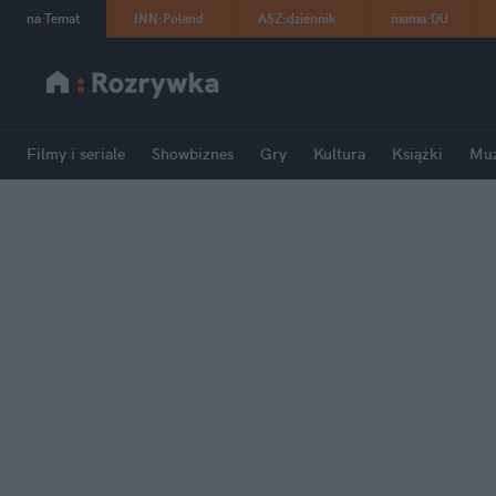
na
:
Temat
INN
:
Poland
ASZ
:
dziennik
mama
:
DU
Filmy i seriale
Showbiznes
Gry
Kultura
Książki
Mu