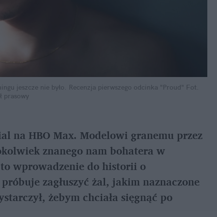
amingu jeszcze nie było. Recenzja pierwszego odcinka "Proud"
Fot. 
ł prasowy
erial na HBO Max. Modelowi granemu przez 
gokolwiek znanego nam bohatera w 
o wprowadzenie do historii o 
róbuje zagłuszyć żal, jakim naznaczone 
starczył, żebym chciała sięgnąć po 