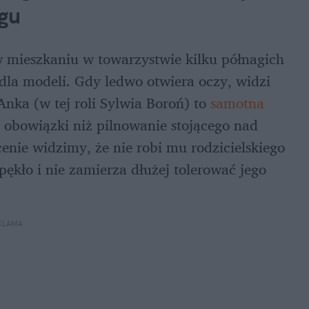
gu
w mieszkaniu w towarzystwie kilku półnagich 
la modeli. Gdy ledwo otwiera oczy, widzi 
Anka (w tej roli Sylwia Boroń) to 
samotna 
 obowiązki niż pilnowanie stojącego nad 
enie widzimy, że nie robi mu rodzicielskiego 
ękło i nie zamierza dłużej tolerować jego 
KLAMA 