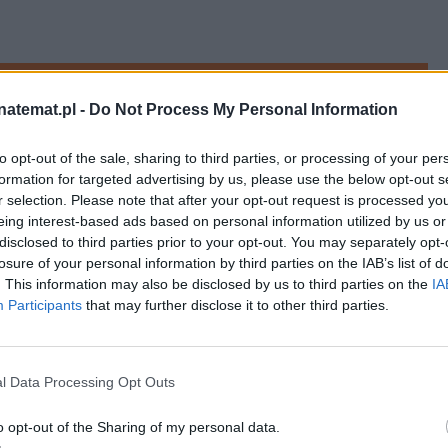
ako preferowane medium w Google
natemat.pl -
Do Not Process My Personal Information
– wokół nich kręci się życie Filipa, 
to opt-out of the sale, sharing to third parties, or processing of your per
my i przyzwyczajenia powoli zjadają go od 
formation for targeted advertising by us, please use the below opt-out s
yserii Karola Klementewicza ("Powiedz TAK!") 
r selection. Please note that after your opt-out request is processed y
eing interest-based ads based on personal information utilized by us or
nie da się lubić
. Lekceważy każdego, kto jest 
disclosed to third parties prior to your opt-out. You may separately opt-
losure of your personal information by third parties on the IAB’s list of
z kim popadnie bez dbania o bezpieczeństwo, 
. This information may also be disclosed by us to third parties on the
IA
oszą osoby trzecie.
Participants
that may further disclose it to other third parties.
l Data Processing Opt Outs
o opt-out of the Sharing of my personal data.