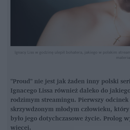
Ignacy Liss w godzinę ulepił bohatera, jakiego w polskim stre
materia
"Proud" nie jest jak żaden inny polski s
Ignacego Lissa również daleko do jakie
rodzimym streamingu. Pierwszy odcinek t
skrzywdzonym młodym człowieku, który p
było jego dotychczasowe życie. Prolog wy
więcej.