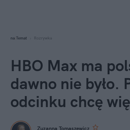
na
:
Temat
Rozrywka
HBO Max ma polski
dawno nie było. 
odcinku chcę wię
Zuzanna Tomaszewicz