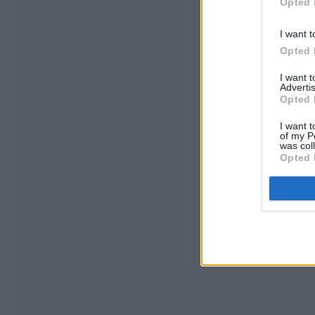
Opted 
I want t
Opted 
I want 
Advertis
Opted 
I want t
of my P
was col
Opted 