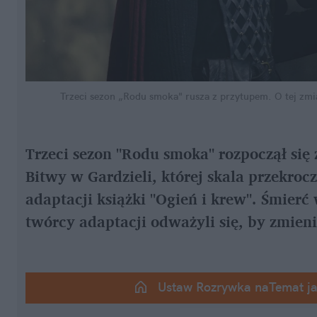
Trzeci sezon „Rodu smoka" rusza z przytupem. O tej zmia
Trzeci sezon "Rodu smoka" rozpoczął się
Bitwy w Gardzieli, której skala przekroc
adaptacji książki "Ogień i krew". Śmierć
twórcy adaptacji odważyli się, by zmienić
Ustaw Rozrywka naTemat j