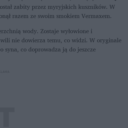
został zabity przez myryjskich kuszników. W 
atonął razem ze swoim smokiem Vermaxem.
erzchnią wody. Zostaje wyłowione i 
wili nie dowierza temu, co widzi. W oryginale 
 syna, co doprowadza ją do jeszcze 
KLAMA 