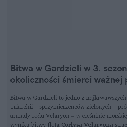
Bitwa w Gardzieli w 3. sezo
okoliczności śmierci ważnej 
Bitwa w Gardzieli
to jedno z najkrwawszych 
Triarchii – sprzymierzeńców zielonych – pr
armady rodu Velaryon – w cieśninie morskiej
wyniku bitwy flota 
Corlysa Velaryona
 stra