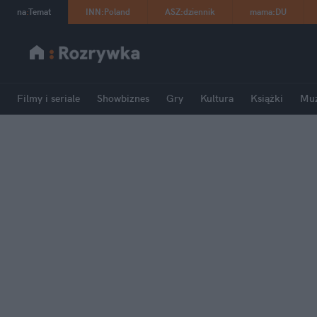
na
:
Temat
INN
:
Poland
ASZ
:
dziennik
mama
:
DU
Filmy i seriale
Showbiznes
Gry
Kultura
Książki
Mu