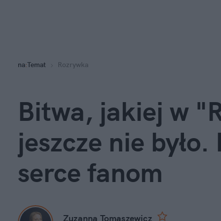
na
:
Temat
Rozrywka
Bitwa, jakiej w "
jeszcze nie było. 
serce fanom
Zuzanna Tomaszewicz