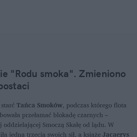
nie "Rodu smoka". Zmieniono 
postaci
starć 
Tańca Smoków
, podczas którego flota 
óbowała przełamać blokadę czarnych – 
 oddzielającej Smoczą Skałę od lądu. W 
ciła jedną trzecią swoich sił, a książę 
Jacaerys 