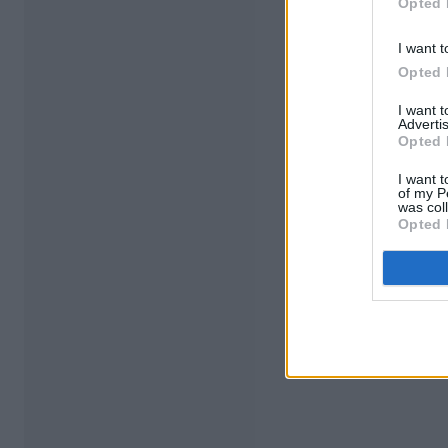
Opted 
I want t
Opted 
I want 
Advertis
Opted 
I want t
of my P
was col
Opted 