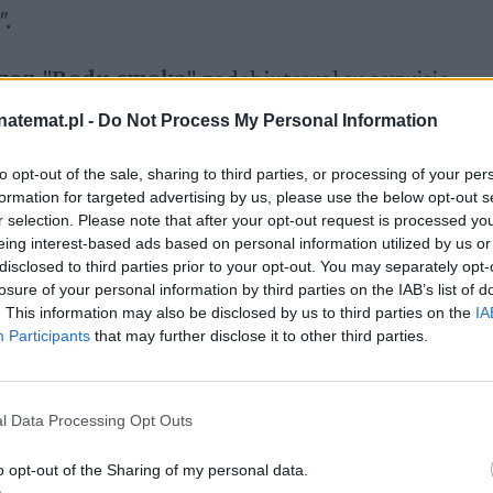
".
ezon "Rodu smoka"
 zadebiutował w serwisie 
ą z najsłynniejszych scen z kroniki "Ogień i 
natemat.pl -
Do Not Process My Personal Information
erykańskiego fantasty byli przygotowani na 
to opt-out of the sale, sharing to third parties, or processing of your per
y wprowadzili jednak kilka zmian względem 
formation for targeted advertising by us, please use the below opt-out s
 (niebinarnej odtwórczyni 
Rhaenyry 
r selection. Please note that after your opt-out request is processed y
eing interest-based ads based on personal information utilized by us or
.
disclosed to third parties prior to your opt-out. You may separately opt-
losure of your personal information by third parties on the IAB’s list of
. This information may also be disclosed by us to third parties on the
IA
Participants
that may further disclose it to other third parties.
l Data Processing Opt Outs
o opt-out of the Sharing of my personal data.