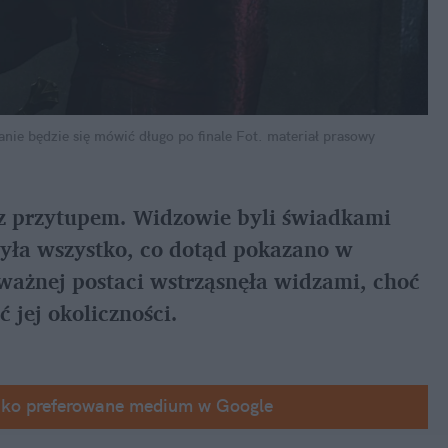
nie będzie się mówić długo po finale
Fot. materiał prasowy
 z przytupem. Widzowie byli świadkami 
zyła wszystko, co dotąd pokazano w 
 ważnej postaci wstrząsnęła widzami, choć 
 jej okoliczności.
ako preferowane medium w Google