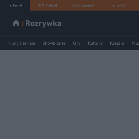
na
:
Temat
INN
:
Poland
ASZ
:
dziennik
mama
:
DU
Filmy i seriale
Showbiznes
Gry
Kultura
Książki
Mu