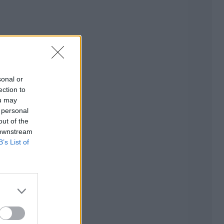
sonal or
ection to
ou may
 personal
out of the
 downstream
B’s List of