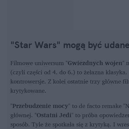
"Star Wars" mogą być udane
Filmowe uniwersum "
Gwiezdnych wojen
" 
(czyli części od 4. do 6.) to żelazna klasyka.
kontrowersje. Z kolei ostatnie trzy główne fi
krytykowane. 
"
Przebudzenie mocy
" to de facto remake "N
głównej. "
Ostatni Jedi
" to próba opowiedzen
sposób. Tyle że spotkała się z krytyką. I wr