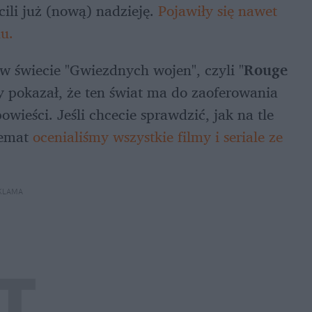
cili już (nową) nadzieję. 
Pojawiły się nawet 
nu.
w świecie "Gwiezdnych wojen", czyli "
Rouge 
ry pokazał, że ten świat ma do zaoferowania 
ieści. Jeśli chcecie sprawdzić, jak na tle 
emat 
ocenialiśmy wszystkie filmy i seriale ze 
KLAMA 