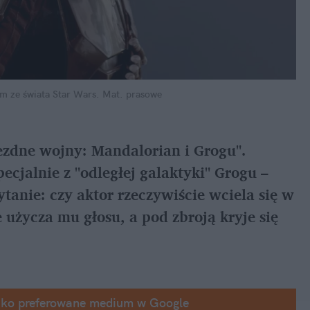
lm ze świata Star Wars.
Mat. prasowe
ezdne wojny: Mandalorian i Grogu". 
ecjalnie z "odległej galaktyki" Grogu – 
tanie: czy aktor rzeczywiście wciela się w 
użycza mu głosu, a pod zbroją kryje się 
ako preferowane medium w Google