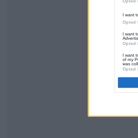
Opted 
I want t
Opted 
I want 
Advertis
Opted 
I want t
of my P
was col
Opted 