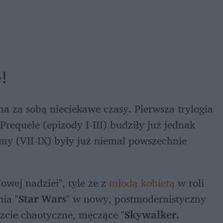
!
ma za sobą nieciekawe czasy. Pierwsza trylogia 
 Prequele (epizody I-III) budziły już jednak 
lmy (VII-IX) były już niemal powszechnie 
owej nadziei", tyle że z 
młodą kobietą
 w roli 
ia "
Star Wars
" w nowy, postmodernistyczny 
eszcie chaotyczne, męczące "
Skywalker. 