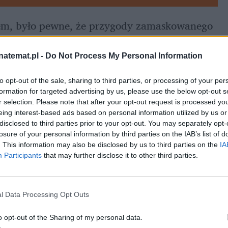
sem, było pewne, że przygody zamaskowanego 
 na duży ekran. 22 maja fani będą mogli 
ych intryguje coś jeszcze: czy 
Padro Pascal 
natemat.pl -
Do Not Process My Personal Information
to opt-out of the sale, sharing to third parties, or processing of your per
formation for targeted advertising by us, please use the below opt-out s
r selection. Please note that after your opt-out request is processed y
eing interest-based ads based on personal information utilized by us or
disclosed to third parties prior to your opt-out. You may separately opt-
losure of your personal information by third parties on the IAB’s list of
. This information may also be disclosed by us to third parties on the
IA
Participants
that may further disclose it to other third parties.
l Data Processing Opt Outs
o opt-out of the Sharing of my personal data.