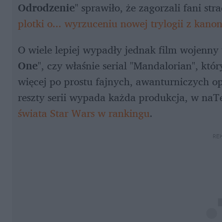
Odrodzenie
" sprawiło, że zagorzali fani stra
plotki o... wyrzuceniu nowej trylogii z kano
O wiele lepiej wypadły jednak film wojenny 
One
", czy właśnie serial "Mandalorian", któ
więcej po prostu fajnych, awanturniczych opow
reszty serii wypada każda produkcja, w naT
świata Star Wars w rankingu
.
RE