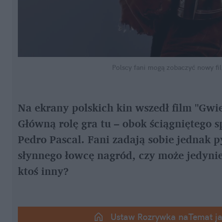
Polscy fani mogą zobaczyć nowy fi
Na ekrany polskich kin wszedł film "Gwi
Główną rolę gra tu – obok ściągniętego sp
Pedro Pascal. Fani zadają sobie jednak py
słynnego łowcę nagród, czy może jedynie 
ktoś inny?
Ustaw Rozrywka naTemat j