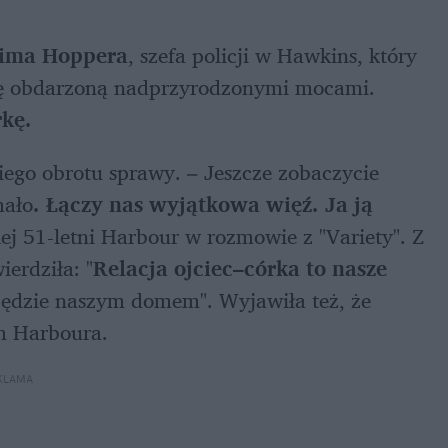
ima Hoppera
, szefa policji w Hawkins, który 
adoptował Jedenastkę (Brown), dziewczynkę obdarzoną nadprzyrodzonymi mocami. 
rkę.
iego obrotu sprawy. – Jeszcze zobaczycie 
mało
. Łączy nas wyjątkowa więź. Ja ją 
j 51-letni Harbour w rozmowie z "Variety". Z 
erdziła: "
Relacja ojciec–córka to nasze 
 będzie naszym domem". Wyjawiła też, że 
m Harboura.
KLAMA 