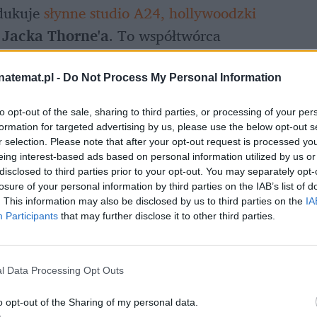
dukuje 
słynne studio A24, hollywoodzki 
 
Jacka Thorne'a
. To współtwórca 
cy much", a także 
scenarzysta filmów z serii 
illie Bobby Brown
. 
David Harbour
 i 
natemat.pl -
Do Not Process My Personal Information
nger Things",
 nie tylko wcielą się w głównych 
to opt-out of the sale, sharing to third parties, or processing of your per
 wykonawczymi serialu.
formation for targeted advertising by us, please use the below opt-out s
r selection. Please note that after your opt-out request is processed y
eing interest-based ads based on personal information utilized by us or
disclosed to third parties prior to your opt-out. You may separately opt-
losure of your personal information by third parties on the IAB’s list of
. This information may also be disclosed by us to third parties on the
IA
Participants
that may further disclose it to other third parties.
l Data Processing Opt Outs
o opt-out of the Sharing of my personal data.