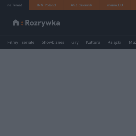
na
:
Temat
INN
:
Poland
ASZ
:
dziennik
mama
:
DU
Filmy i seriale
Showbiznes
Gry
Kultura
Książki
Mu