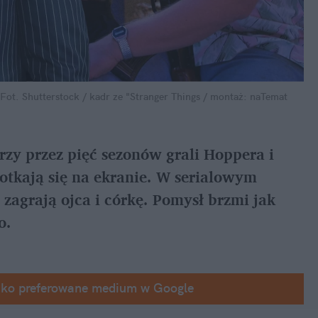
Fot. Shutterstock / kadr ze "Stranger Things / montaż: naTemat
zy przez pięć sezonów grali Hoppera i 
otkają się na ekranie. W serialowym 
 zagrają ojca i córkę. Pomysł brzmi jak 
o.
ako preferowane medium w Google