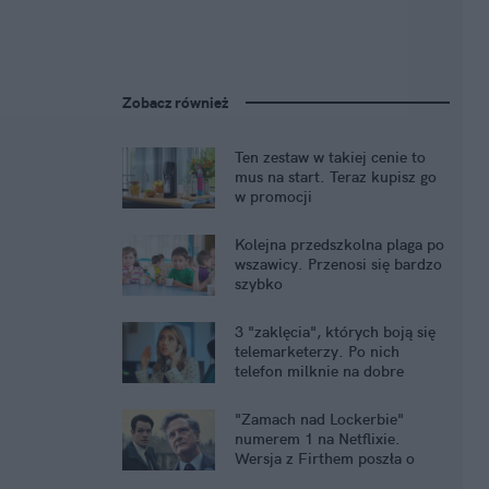
Zobacz również
Ten zestaw w takiej cenie to
mus na start. Teraz kupisz go
w promocji
Kolejna przedszkolna plaga po
wszawicy. Przenosi się bardzo
szybko
3 "zaklęcia", których boją się
telemarketerzy. Po nich
telefon milknie na dobre
"Zamach nad Lockerbie"
numerem 1 na Netflixie.
Wersja z Firthem poszła o
krok dalej