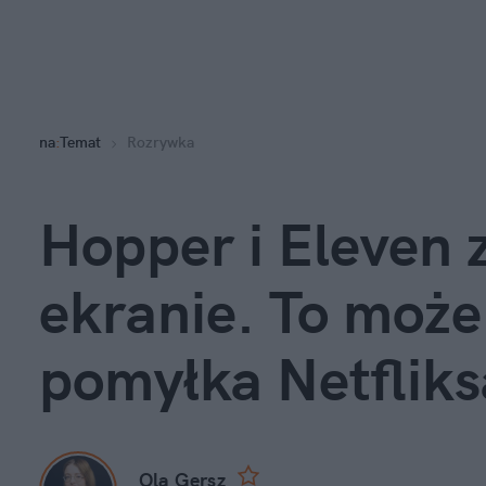
na
:
Temat
Rozrywka
Hopper i Eleven 
ekranie. To może 
pomyłka Netfliks
Ola Gersz