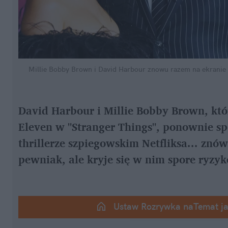
Millie Bobby Brown i David Harbour znowu razem na ekranie
David Harbour i Millie Bobby Brown, któr
Eleven w "Stranger Things", ponownie sp
thrillerze szpiegowskim Netfliksa... znów
pewniak, ale kryje się w nim spore ryzyk
Ustaw Rozrywka naTemat j