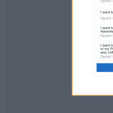
Opted 
I want t
Opted 
I want 
Advertis
Opted 
I want t
of my P
was col
Opted 