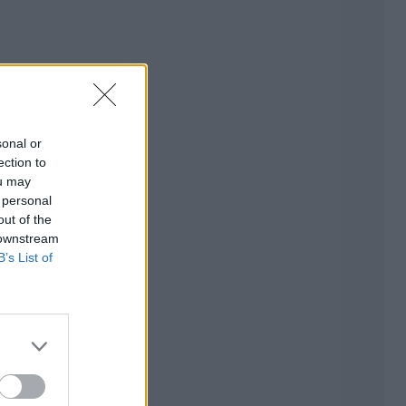
sonal or
ection to
ou may
 personal
out of the
 downstream
B’s List of