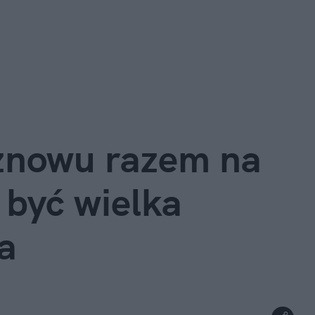
znowu razem na 
być wielka 
a