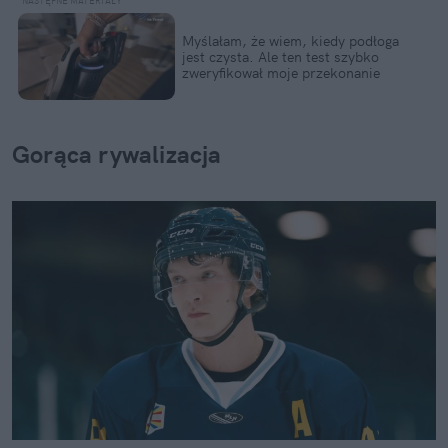
Myślałam, że wiem, kiedy podłoga 
jest czysta. Ale ten test szybko 
zweryfikował moje przekonanie
Gorąca rywalizacja