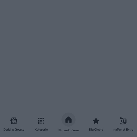
Dodaj w Google
Kategorie
Dla Ciebie
naTemat Extra
Strona Główna