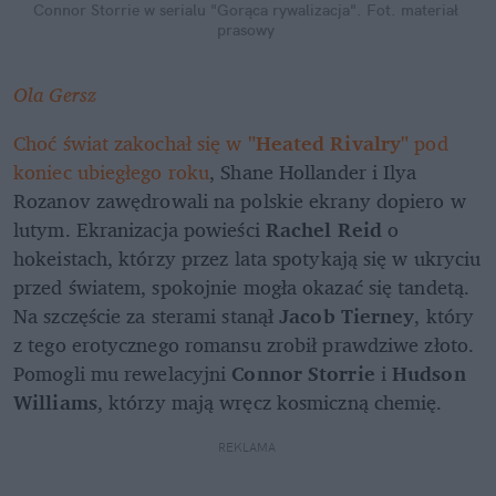
Connor Storrie w serialu "Gorąca rywalizacja".
Fot. materiał 
prasowy
Ola Gersz
Choć świat zakochał się w
 "Heated Rivalry"
 pod 
koniec ubiegłego roku
, Shane Hollander i Ilya 
Rozanov zawędrowali na polskie ekrany dopiero w 
lutym. Ekranizacja powieści 
Rachel Reid
 o 
hokeistach, którzy przez lata spotykają się w ukryciu 
przed światem, spokojnie mogła okazać się tandetą. 
Na szczęście za sterami stanął 
Jacob Tierney
, który 
z tego erotycznego romansu zrobił prawdziwe złoto. 
Pomogli mu rewelacyjni
 Connor Storrie
 i 
Hudson 
Williams
, którzy mają wręcz kosmiczną chemię.
REKLAMA 