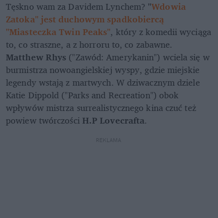
Tęskno wam za Davidem Lynchem? 
"
Wdowia 
Zatoka" jest duchowym spadkobiercą 
"Miasteczka Twin Peaks"
, który z komedii wyciąga 
to, co straszne, a z horroru to, co zabawne. 
Matthew Rhys
 ("Zawód: Amerykanin") wciela się w 
burmistrza nowoangielskiej wyspy, gdzie miejskie 
legendy wstają z martwych. W dziwacznym dziele 
Katie Dippold ("Parks and Recreation") obok 
wpływów mistrza surrealistycznego kina czuć też 
powiew twórczości 
H.P Lovecrafta
.
REKLAMA 