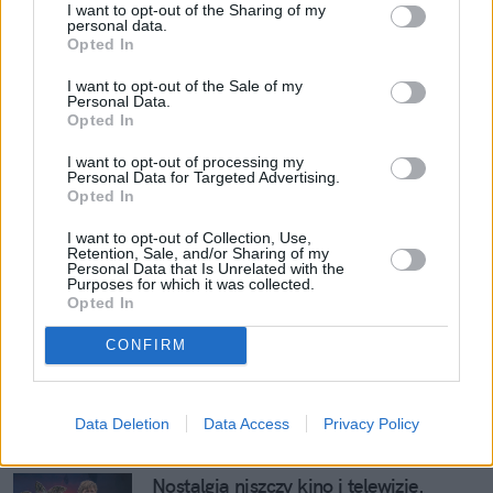
I want to opt-out of the Sharing of my
Zuzanna Tomaszewicz
personal data.
Opted In
"Atelier spiczastych kapeluszy"
 oczarowuje 
I want to opt-out of the Sale of my
widzów kreską i klasycznym dla fantasy schematem 
Personal Data.
"podróży bohatera"
, który zamknięto w ramach 
Opted In
historii z rodzaju coming-of-age. Anime na 
I want to opt-out of processing my
podstawie mangi autorstwa 
Kamome Shirahamy
Personal Data for Targeted Advertising.
Opted In
jest urokliwą i dynamiczną opowieścią z 
pomysłowym systemem magii, w którym widać 
I want to opt-out of Collection, Use,
Retention, Sale, and/or Sharing of my
przebłyski geniuszu 
Brandona Sandersona
.
Personal Data that Is Unrelated with the
Purposes for which it was collected.
Opted In
Gdzie obejrzeć? 
Crunchyroll
 (Prime Video)
CONFIRM
Dalsza część artykułu poniżej.
Zobacz także
Data Deletion
Data Access
Privacy Policy
Nostalgia niszczy kino i telewizję. 