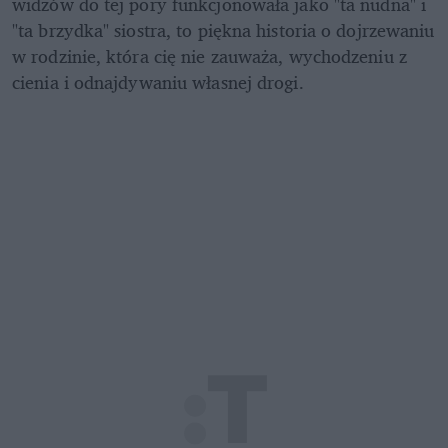
widzów do tej pory funkcjonowała jako "ta nudna" i 
"ta brzydka" siostra, to piękna historia o dojrzewaniu 
w rodzinie, która cię nie zauważa, wychodzeniu z 
cienia i odnajdywaniu własnej drogi.