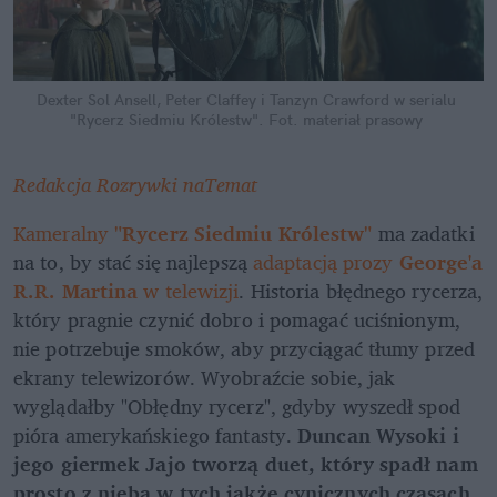
Dexter Sol Ansell, Peter Claffey i Tanzyn Crawford w serialu 
"Rycerz Siedmiu Królestw".
Fot. materiał prasowy
Redakcja Rozrywki naTemat
Kameralny 
"Rycerz Siedmiu Królestw"
 ma zadatki 
na to, by stać się najlepszą 
adaptacją prozy 
George'a 
R.R. Martina
 w telewizji
. Historia błędnego rycerza, 
który pragnie czynić dobro i pomagać uciśnionym, 
nie potrzebuje smoków, aby przyciągać tłumy przed 
ekrany telewizorów. Wyobraźcie sobie, jak 
wyglądałby "Obłędny rycerz", gdyby wyszedł spod 
pióra amerykańskiego fantasty. 
Duncan Wysoki i 
jego giermek Jajo tworzą duet, który spadł nam 
prosto z nieba w tych jakże cynicznych czasach
.