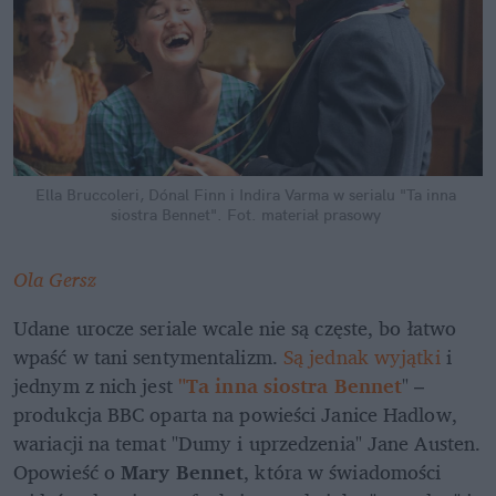
Ella Bruccoleri, Dónal Finn i Indira Varma w serialu "Ta inna 
siostra Bennet".
Fot. materiał prasowy
Ola Gersz
Udane urocze seriale wcale nie są częste, bo łatwo 
wpaść w tani sentymentalizm. 
Są jednak wyjątki
 i 
jednym z nich jest
 "Ta inna siostra Bennet
" – 
produkcja BBC oparta na powieści Janice Hadlow, 
wariacji na temat "Dumy i uprzedzenia" Jane Austen. 
Opowieść o 
Mary Bennet
, która w świadomości 