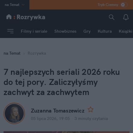
na
:
Temat
Tryb Ciemny
INN
:
Poland
ASZ
:
dziennik
Filmy i seriale
Showbiznes
Gry
Kultura
Książki
mama
:
DU
dad
:
HERO
na
:
Temat
Rozrywka
Rozrywka
7 najlepszych seriali 2026 roku 
do tej pory. Zaliczyłyśmy 
zachwyt za zachwytem
Zuzanna Tomaszewicz
05 lipca 2026, 19:05
·
3 minuty
 czytania