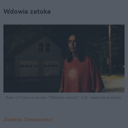
Wdowia zatoka
Kate O’Flynn w serialu "Wdowia zatoka".
Fot. materiał prasowy
Zuzanna Tomaszewicz