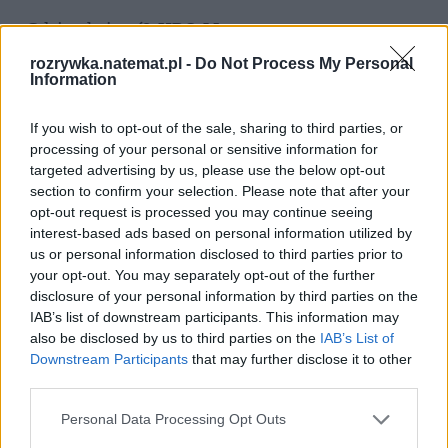
Gdzie obejrzeć? 
HBO Max
rozrywka.natemat.pl -
Do Not Process My Personal
Information
Atelier spiczastych kapeluszy
If you wish to opt-out of the sale, sharing to third parties, or
processing of your personal or sensitive information for
targeted advertising by us, please use the below opt-out
section to confirm your selection. Please note that after your
opt-out request is processed you may continue seeing
interest-based ads based on personal information utilized by
us or personal information disclosed to third parties prior to
your opt-out. You may separately opt-out of the further
disclosure of your personal information by third parties on the
IAB’s list of downstream participants. This information may
also be disclosed by us to third parties on the
IAB’s List of
Downstream Participants
that may further disclose it to other
third parties.
Coco i Qifrey z serialu anime "Atelier spiczastych kapeluszy".
Fot. 
materiał prasowy
Personal Data Processing Opt Outs