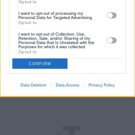
Opted In
wypowiedź o Melanii Trump 
Jimmy Kimmel
. Z 
kolei 
Mark Hamill 
wywołał kontrowersje, kiedy 
I want to opt-out of processing my
Personal Data for Targeted Advertising.
opublikował grafikę przedstawiającą Donalda 
Opted In
Trumpa w... grobie
.
I want to opt-out of Collection, Use,
Retention, Sale, and/or Sharing of my
Personal Data that Is Unrelated with the
REKLAMA 
Purposes for which it was collected.
Opted In
CONFIRM
Data Deletion
Data Access
Privacy Policy