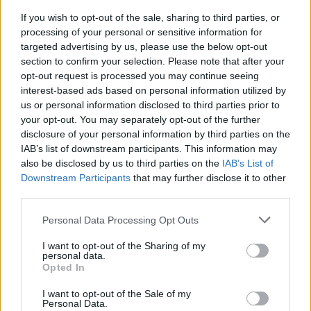
If you wish to opt-out of the sale, sharing to third parties, or
processing of your personal or sensitive information for
Od tamtej pory prezydent USA wielokrotnie dawał 
targeted advertising by us, please use the below opt-out
wyraz swojej niechęci do artystki. Kpił z niej między 
section to confirm your selection. Please note that after your
innymi po porażce Kansas City Chiefs w Super Bowl 
opt-out request is processed you may continue seeing
interest-based ads based on personal information utilized by
w 2025 roku. Podczas finału Swift została 
us or personal information disclosed to third parties prior to
wygwizdana przez kibiców Philadelphia Eagles, co 
your opt-out. You may separately opt-out of the further
Trump szybko podchwycił i napisał w sieci, że 
disclosure of your personal information by third parties on the
"świat wraca do zdrowia!"
. Po ogłoszeniu jej 
IAB’s list of downstream participants. This information may
also be disclosed by us to third parties on the
IAB’s List of
zaręczyn z Kelcem Trump wydawał się jednak 
Downstream Participants
that may further disclose it to other
złagodzić ton. Nazwał Swift "wspaniałą osobą" i 
third parties.
życzył parze "dużo szczęścia". 
Personal Data Processing Opt Outs
Trump regularnie uderza jednak w gwiazdy, które go 
I want to opt-out of the Sharing of my
nie popierają. Te nie pozostają mu dłużne. 
personal data.
Opted In
Wielokrotnie w republikańskiego przywódcę 
uderzał 
m.in. 
George Clooney
.
 Z Białym Domu mają na 
I want to opt-out of the Sale of my
Personal Data.
pieńku 
Stephen Colbert
 i 
krytykowany za 