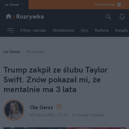
na
:
Temat
Tryb Ciemny
INN
:
Poland
ASZ
:
dziennik
Filmy i seriale
Showbiznes
Gry
Kultura
Książki
mama
:
DU
dad
:
HERO
na
:
Temat
Rozrywka
Rozrywka
Trump zakpił ze ślubu Taylor 
Swift. Znów pokazał mi, że 
mentalnie ma 3 lata
Ola Gersz
05 lipca 2026, 15:24
·
2 minuty
 czytania