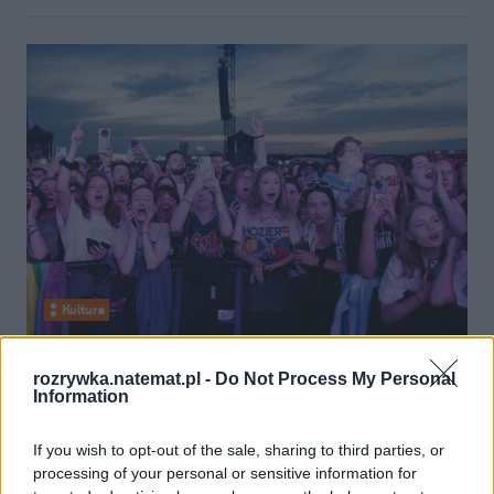
Kultura
11 lipca 2025, 16:33
rozrywka.natemat.pl -
Do Not Process My Personal
Zachwyty nad Colours of Ostrava,
Information
bo tańszy niż festiwale w Polsce.
If you wish to opt-out of the sale, sharing to third parties, or
Jest z nim jednak pewien problem
processing of your personal or sensitive information for