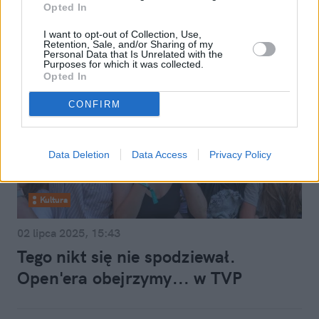
Opted In
I want to opt-out of Collection, Use,
Retention, Sale, and/or Sharing of my
Personal Data that Is Unrelated with the
Purposes for which it was collected.
Opted In
CONFIRM
Data Deletion
Data Access
Privacy Policy
Kultura
02 lipca 2025, 15:43
Tego nikt się nie spodziewał.
Open'era obejrzymy... w TVP