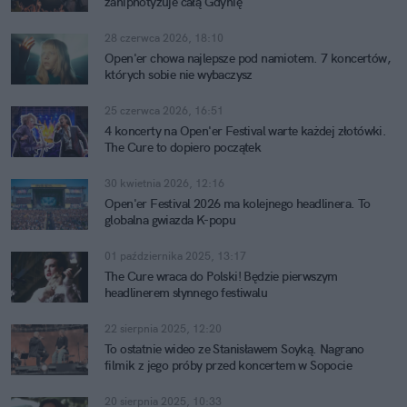
zahipnotyzuje całą Gdynię
28 czerwca 2026, 18:10
Open'er chowa najlepsze pod namiotem. 7 koncertów,
których sobie nie wybaczysz
25 czerwca 2026, 16:51
4 koncerty na Open'er Festival warte każdej złotówki.
The Cure to dopiero początek
30 kwietnia 2026, 12:16
Open'er Festival 2026 ma kolejnego headlinera. To
globalna gwiazda K-popu
01 października 2025, 13:17
The Cure wraca do Polski! Będzie pierwszym
headlinerem słynnego festiwalu
22 sierpnia 2025, 12:20
To ostatnie wideo ze Stanisławem Soyką. Nagrano
filmik z jego próby przed koncertem w Sopocie
20 sierpnia 2025, 10:33