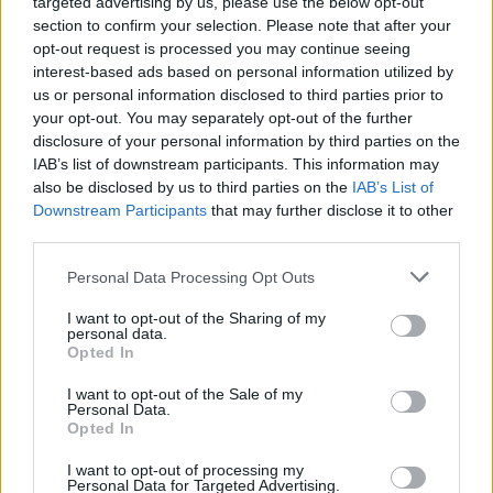
targeted advertising by us, please use the below opt-out
section to confirm your selection. Please note that after your
opt-out request is processed you may continue seeing
interest-based ads based on personal information utilized by
us or personal information disclosed to third parties prior to
your opt-out. You may separately opt-out of the further
disclosure of your personal information by third parties on the
IAB’s list of downstream participants. This information may
also be disclosed by us to third parties on the
IAB’s List of
Downstream Participants
that may further disclose it to other
third parties.
Personal Data Processing Opt Outs
Kultura
I want to opt-out of the Sharing of my
personal data.
Opted In
06 lipca 2025, 10:05
Linkin Park zawładnął Open'er
I want to opt-out of the Sale of my
Personal Data.
Festivalem. Tak Polacy bawili się w
Opted In
Gdyni
I want to opt-out of processing my
Personal Data for Targeted Advertising.