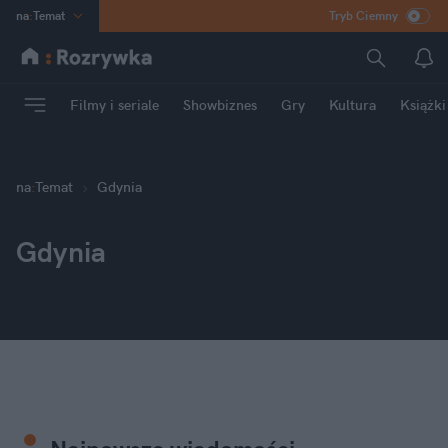
na
:
Temat
Tryb Ciemny
INN
:
Poland
ASZ
:
dziennik
Filmy i seriale
Showbiznes
Gry
Kultura
Książki
mama
:
DU
dad
:
HERO
Rozrywka
na
:
Temat
Gdynia
Gdynia