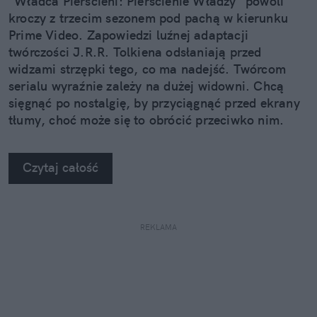
"Władca Pierścieni: Pierścienie Władzy" powoli
kroczy z trzecim sezonem pod pachą w kierunku
Prime Video. Zapowiedzi luźnej adaptacji
twórczości J.R.R. Tolkiena odsłaniają przed
widzami strzępki tego, co ma nadejść. Twórcom
serialu wyraźnie zależy na dużej widowni. Chcą
sięgnąć po nostalgię, by przyciągnąć przed ekrany
tłumy, choć może się to obrócić przeciwko nim.
Czytaj całość
REKLAMA