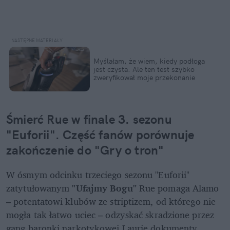
Myślałam, że wiem, kiedy podłoga 
jest czysta. Ale ten test szybko 
zweryfikował moje przekonanie
Śmierć Rue w finale 3. sezonu 
"Euforii". Część fanów porównuje 
zakończenie do "Gry o tron"
W ósmym odcinku trzeciego sezonu "Euforii" 
zatytułowanym 
"Ufajmy Bogu"
 Rue pomaga Alamo 
– potentatowi klubów ze striptizem, od którego nie 
mogła tak łatwo uciec – odzyskać skradzione przez 
gang baronki narkotykowej Laurie dokumenty 