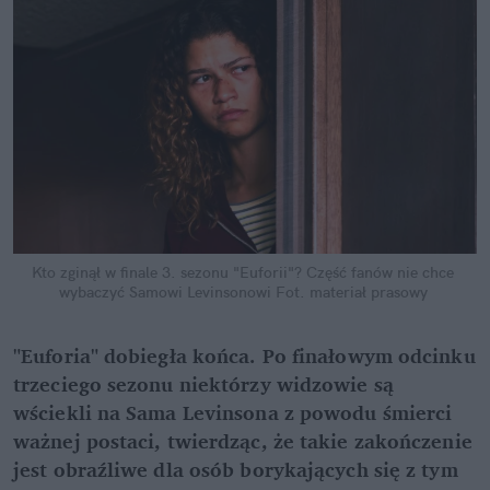
Kto zginął w finale 3. sezonu "Euforii"? Część fanów nie chce 
wybaczyć Samowi Levinsonowi
Fot. materiał prasowy
"Euforia" dobiegła końca. Po finałowym odcinku 
trzeciego sezonu niektórzy widzowie są 
wściekli na Sama Levinsona z powodu śmierci 
ważnej postaci, twierdząc, że takie zakończenie 
jest obraźliwe dla osób borykających się z tym 