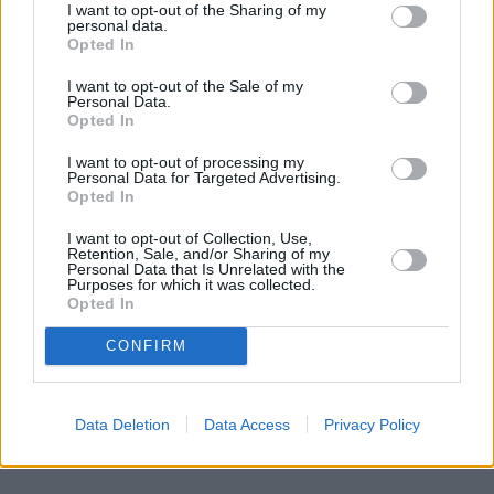
I want to opt-out of the Sharing of my
personal data.
Opted In
I want to opt-out of the Sale of my
Personal Data.
Opted In
Dlaczego 68 tysięcy części dziennie ma
I want to opt-out of processing my
znaczenie? To gwarancja spokojnej
Personal Data for Targeted Advertising.
Opted In
eksploatacji auta Grupy Volkswagen
I want to opt-out of Collection, Use,
Retention, Sale, and/or Sharing of my
Znasz to uczucie, kiedy oddajesz auto do
Personal Data that Is Unrelated with the
mechanika, a on ze stoickim spokojem, rzuca:
Purposes for which it was collected.
Opted In
"Panie, czekamy na części, może będą w czwartek,
a może po niedzieli". I w tym momencie człowieka
CONFIRM
coś trafia. Dlatego postanowiłem wejść za kulisy i
sprawdzić, jak to robią najwięksi gracze na rynku.
Chciałem zrozumieć, co tak naprawdę oddziela
Data Deletion
Data Access
Privacy Policy
prawdziwą klasę premium od całej reszty stawki.
Kiedy zobaczyłem twarde dane, po prostu złapałem