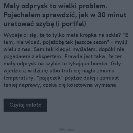
Mały odprysk to wielki problem.
Pojechałem sprawdzić, jak w 30 minut
uratować szybę (i portfel)
Wydaje ci się, że to tylko mała kropka na szkle? "E
tam, nie widać, pojeżdżę tak jeszcze sezon" – myśli
wielu z nas. Sam tak kiedyś myślałem, dopóki nie
pogadałem z ekspertem. Prawda jest taka, że ten
mały odprysk na szybie to tykająca bomba. Gdy
wjedziesz w dziurę albo trafi cię nagła zmiana
temperatury, "pajączek" pójdzie dalej i zamiast
taniej naprawy, czeka cię kosztowna wymiana
szyby. Wybrałem się do serwisu Autoglass®, żeby
na własne oczy zobaczyć, jak profesjonaliści radzą
Czytaj całość
sobie z takimi uszkodzeniami.
REKLAMA