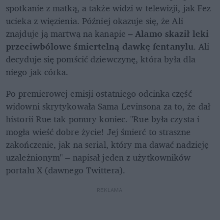
spotkanie z matką, a także widzi w telewizji, jak Fez 
ucieka z więzienia. Później okazuje się, że Ali 
znajduje ją martwą na kanapie – 
Alamo skaził leki 
przeciwbólowe śmiertelną dawkę fentanylu
. Ali 
decyduje się pomścić dziewczynę, która była dla 
niego jak córka.
Po premierowej emisji ostatniego odcinka część 
widowni skrytykowała Sama Levinsona za to, że dał 
historii Rue tak ponury koniec. "Rue była czysta i 
mogła wieść dobre życie! Jej śmierć to straszne 
zakończenie, jak na serial, który ma dawać nadzieję 
uzależnionym" – napisał jeden z użytkowników 
portalu X (dawnego Twittera).
REKLAMA 