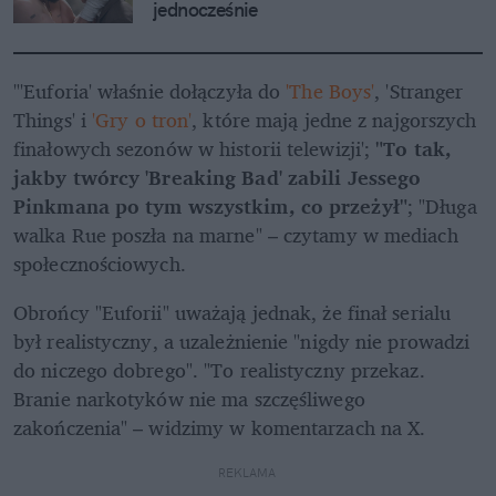
jednocześnie
"'Euforia' właśnie dołączyła do 
'The Boys'
, 'Stranger 
Things' i 
'Gry o tron'
, które mają jedne z najgorszych 
finałowych sezonów w historii telewizji'; 
"To tak, 
jakby twórcy 'Breaking Bad' zabili Jessego 
Pinkmana po tym wszystkim, co przeżył"
; "Długa 
walka Rue poszła na marne" – czytamy w mediach 
społecznościowych.
Obrońcy "Euforii" uważają jednak, że finał serialu 
był realistyczny, a uzależnienie "nigdy nie prowadzi 
do niczego dobrego". "To realistyczny przekaz. 
Branie narkotyków nie ma szczęśliwego 
zakończenia" – widzimy w komentarzach na X.
REKLAMA 