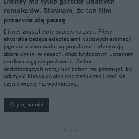
Disney ma tylko garstkę udanych
remake'ów. Stawiam, że ten film
przerwie złą passę
Disney znalazł złoty przepis na zysk. Filmy
aktorskie będące adaptacjami kultowych animacji
jego autorstwa nadal są popularne i zdobywają
dobre wyniki w kasach, choć krytycznym uznaniem
rzadko mogą się pochwalić. Jedna z
nadchodzących wersji live action ma potencjał, by
odczynić klątwę swoich poprzedniczek i stać się
czymś więcej niż wydmuszką.
Czytaj całość
REKLAMA