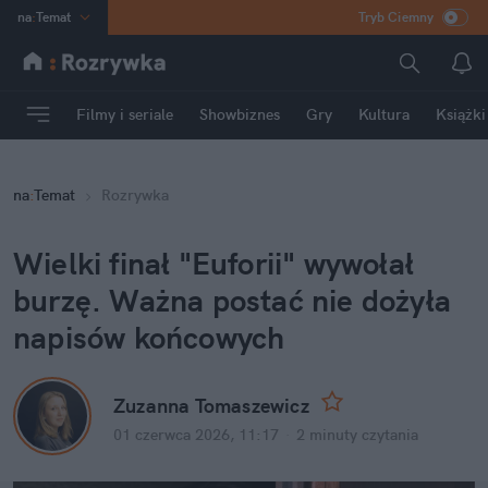
na
:
Temat
Tryb Ciemny
INN
:
Poland
ASZ
:
dziennik
Filmy i seriale
Showbiznes
Gry
Kultura
Książki
mama
:
DU
dad
:
HERO
na
:
Temat
Rozrywka
Rozrywka
Wielki finał "Euforii" wywołał 
burzę. Ważna postać nie dożyła 
napisów końcowych
Zuzanna Tomaszewicz
01 czerwca 2026, 11:17
·
2 minuty
 czytania