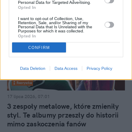
Personal Data for Targeted Advertising.
Opted In
I want to opt-out of Collection, Use,
Retention, Sale, and/or Sharing of my
Personal Data that Is Unrelated with the
Purposes for which it was collected.
Opted In
CONFIRM
Data Deletion
Data Access
Privacy Policy
Rozrywka
17 lipca 2026, 07:01
3 zespoły metalowe, które zmieniły
styl. Te albumy przeszły do historii
mimo zaskoczenia fanów