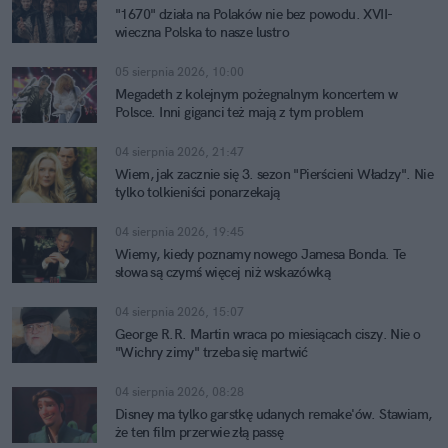
"1670" działa na Polaków nie bez powodu. XVII-
wieczna Polska to nasze lustro
05 sierpnia 2026, 10:00
Megadeth z kolejnym pożegnalnym koncertem w
Polsce. Inni giganci też mają z tym problem
04 sierpnia 2026, 21:47
Wiem, jak zacznie się 3. sezon "Pierścieni Władzy". Nie
tylko tolkieniści ponarzekają
04 sierpnia 2026, 19:45
Wiemy, kiedy poznamy nowego Jamesa Bonda. Te
słowa są czymś więcej niż wskazówką
04 sierpnia 2026, 15:07
George R.R. Martin wraca po miesiącach ciszy. Nie o
"Wichry zimy" trzeba się martwić
04 sierpnia 2026, 08:28
Disney ma tylko garstkę udanych remake'ów. Stawiam,
że ten film przerwie złą passę