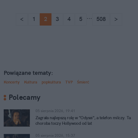
...
<
1
2
3
4
5
508
>
Powiązane tematy:
Koncerty
Kultura
popkultura
TVP
Śmierć
Polecamy
05 sierpnia 2026, 19:41
Zagrała najlepszą rolę w "Odysei", a telefon milczy. Ta
choroba toczy Hollywood od lat
05 sierpnia 2026, 15:37