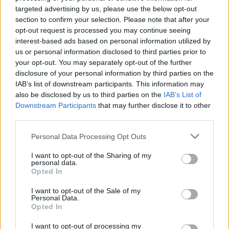
targeted advertising by us, please use the below opt-out
section to confirm your selection. Please note that after your
opt-out request is processed you may continue seeing
interest-based ads based on personal information utilized by
us or personal information disclosed to third parties prior to
your opt-out. You may separately opt-out of the further
disclosure of your personal information by third parties on the
IAB’s list of downstream participants. This information may
also be disclosed by us to third parties on the
IAB’s List of
Downstream Participants
that may further disclose it to other
third parties.
Personal Data Processing Opt Outs
Rozrywka
I want to opt-out of the Sharing of my
personal data.
17 lipca 2026, 17:12
Opted In
13 rzeczy na weekend: seriale, filmy
I want to opt-out of the Sale of my
i dużo więcej. Nie samą "Odyseją"
Personal Data.
Opted In
świat żyje
I want to opt-out of processing my