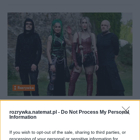
Rozrywka
19 lipca 2026, 18:03
Her Own World tworzy na scenie
rozrywka.natemat.pl -
Do Not Process My Personal
Information
spektakl nie z tej ziemi. Ogień, teatr
i mroczne bity
If you wish to opt-out of the sale, sharing to third parties, or
processing of your personal or sensitive information for