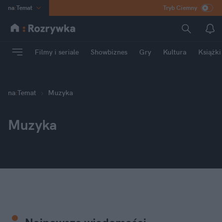
na
:
Temat
Tryb Ciemny
INN
:
Poland
ASZ
:
dziennik
Filmy i seriale
Showbiznes
Gry
Kultura
Książki
mama
:
DU
dad
:
HERO
Rozrywka
na
:
Temat
Muzyka
Muzyka